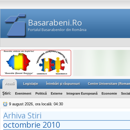
Basarabeni.Ro
Portalul Basarabenilor din România
Acasă
Legislaţie
Întrebări şi răspunsuri
Centre Universitare (Roman
Ştiri:
Eveniment
Politică
Externe
Integrare Europeană
Economie
Socia
9 august 2026, ora locală: 04:30
Arhiva Stiri
octombrie
2010