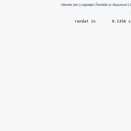
Ultimele știri
|
Legislație
|
Întrebări și răspunsuri
|
randat în 	0.