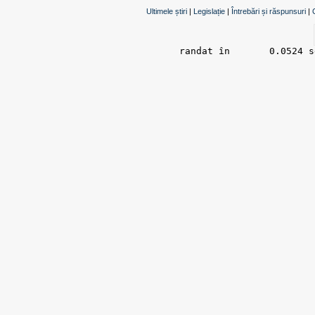
Ultimele știri
|
Legislație
|
Întrebări și răspunsuri
|
randat în 	0.