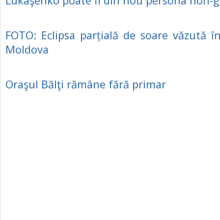
Lukaşenko poate fi din nou persona non-g
FOTO: Eclipsa parțială de soare văzută î
Moldova
Oraşul Bălţi rămâne fără primar