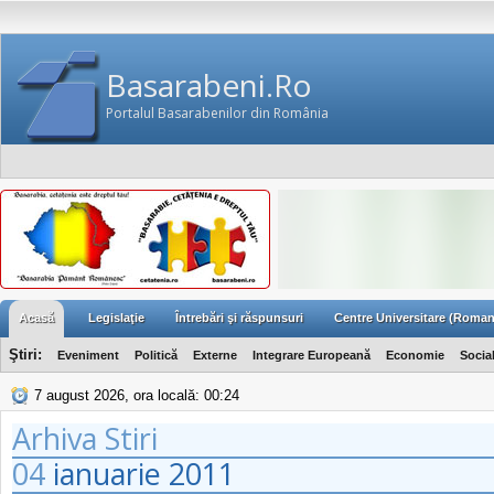
Basarabeni.Ro
Portalul Basarabenilor din România
Acasă
Legislaţie
Întrebări şi răspunsuri
Centre Universitare (Roman
Ştiri:
Eveniment
Politică
Externe
Integrare Europeană
Economie
Socia
7 august 2026, ora locală: 00:24
Arhiva Stiri
04
ianuarie
2011