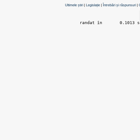
Ultimele știri
|
Legislație
|
Întrebări și răspunsuri
|
randat în 	0.