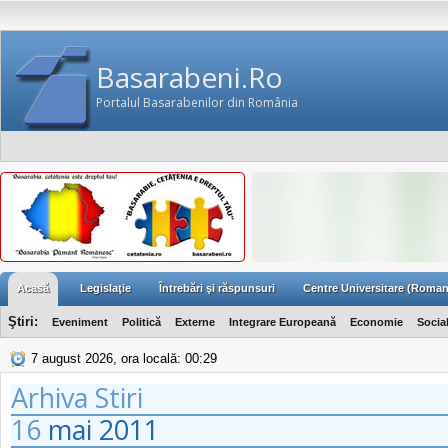
Basarabeni.Ro
Portalul Basarabenilor din România
Acasă
Legislaţie
Întrebări şi răspunsuri
Centre Universitare (Roman
Ştiri:
Eveniment
Politică
Externe
Integrare Europeană
Economie
Socia
7 august 2026, ora locală: 00:29
Arhiva Stiri
16
mai
2011