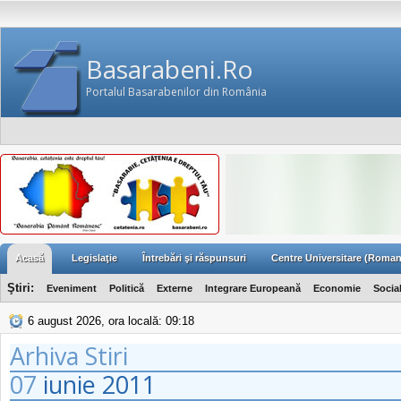
Basarabeni.Ro
Portalul Basarabenilor din România
Acasă
Legislaţie
Întrebări şi răspunsuri
Centre Universitare (Roman
Ştiri:
Eveniment
Politică
Externe
Integrare Europeană
Economie
Socia
6 august 2026, ora locală: 09:18
Arhiva Stiri
07
iunie
2011