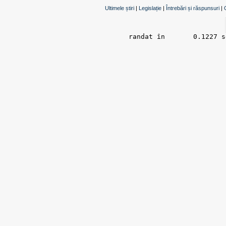
Ultimele știri
|
Legislație
|
Întrebări și răspunsuri
|
randat în 	0.