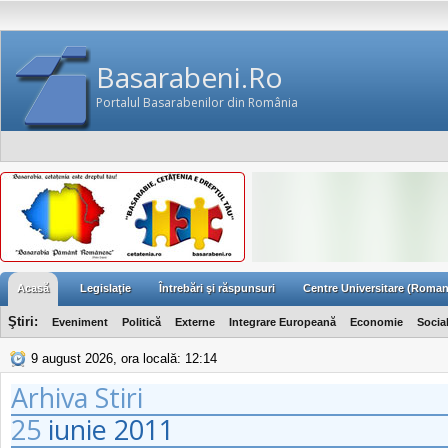
Basarabeni.Ro
Portalul Basarabenilor din România
Acasă
Legislaţie
Întrebări şi răspunsuri
Centre Universitare (Roman
Ştiri:
Eveniment
Politică
Externe
Integrare Europeană
Economie
Socia
9 august 2026, ora locală: 12:14
Arhiva Stiri
25
iunie
2011