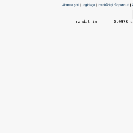
Ultimele știri
|
Legislație
|
Întrebări și răspunsuri
|
randat în 	0.