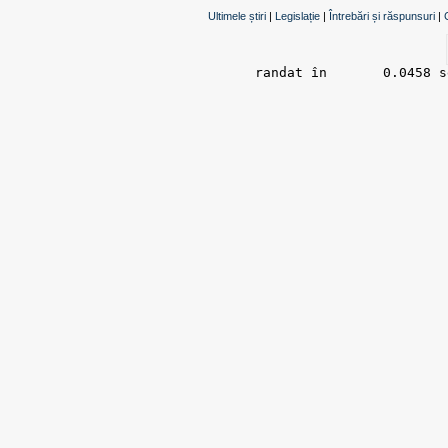
Ultimele știri
|
Legislație
|
Întrebări și răspunsuri
|
randat în 	0.