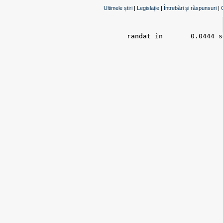
Ultimele știri
|
Legislație
|
Întrebări și răspunsuri
|
randat în 	0.