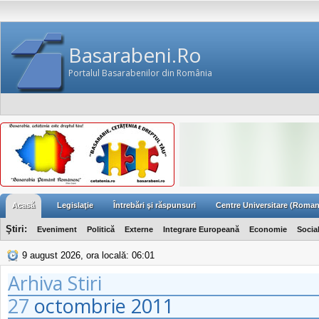
Basarabeni.Ro
Portalul Basarabenilor din România
Acasă
Legislaţie
Întrebări şi răspunsuri
Centre Universitare (Roman
Ştiri:
Eveniment
Politică
Externe
Integrare Europeană
Economie
Socia
9 august 2026, ora locală: 06:01
Arhiva Stiri
27
octombrie
2011