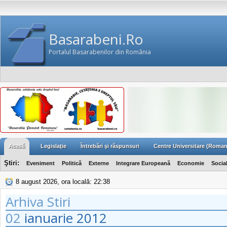
Basarabeni.Ro
Portalul Basarabenilor din România
Acasă
Legislaţie
Întrebări şi răspunsuri
Centre Universitare (Roman
Ştiri:
Eveniment
Politică
Externe
Integrare Europeană
Economie
Socia
8 august 2026, ora locală: 22:38
Arhiva Stiri
02
ianuarie
2012