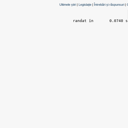
Ultimele știri
|
Legislație
|
Întrebări și răspunsuri
|
randat în 	0.