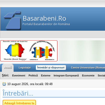
Basarabeni.Ro
Portalul Basarabenilor din România
Acasă
Legislaţie
Întrebări şi răspunsuri
Centre Universitare (Roman
Ştiri:
Eveniment
Politică
Externe
Integrare Europeană
Economie
Socia
10 august 2026, ora locală: 09:48
Întrebări...
Adaugă întrebarea ta