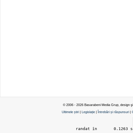
© 2006 - 2026 Basarabeni Media Grup, design ş
Ultimele știri
|
Legislație
|
Întrebări și răspunsuri
|
randat în 	0.