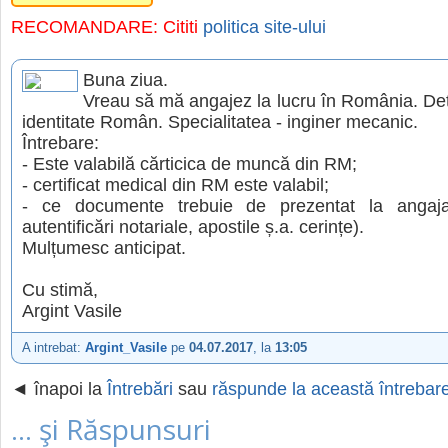
RECOMANDARE: Cititi
politica site-ului
Buna ziua.
Vreau să mă angajez la lucru în România. Deț
identitate Român. Specialitatea - inginer mecanic.
Întrebare:
- Este valabilă cărticica de muncă din RM;
- certificat medical din RM este valabil;
- ce documente trebuie de prezentat la angajar
autentificări notariale, apostile ș.a. cerințe).
Mulțumesc anticipat.
Cu stimă,
Argint Vasile
A intrebat:
Argint_Vasile
pe
04.07.2017
, la
13:05
◄ înapoi la
Întrebări
sau
răspunde la această întrebar
... şi Răspunsuri