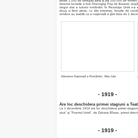
peste 1.200 de delegaţi aleşi şi alţi 100.000 de români
deschis lucrarile a fost Gheorghe Pop de Basesti, după 
singur stat a tuturor românilor. În Rezoluţia Unirii s-a
doua zi fiind alese, cu titlu interimar, forurile de con
române au stabilit ca zi naţională a ţării data de 1 dec
Adunarea Naţională a Românilor, Alba Iulia
- 1919 -
Are loc deschidera primei stagiuni a Teat
La 1 decembrie 1919 are loc deschidera primei stagiuni
ziua" şi "Poemul Unirii", de Zaharia Bîrsan, primul directo
- 1919 -