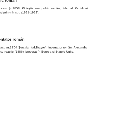
itic român
cu (n.1858 Ploieşti), om politic român, lider al Partidului
şi prim-ministru (1921-1922).
ventator român
rcu (n.1854 Şercaia, jud.Braşov), inventator român. Alexandru
cu reacţie (1886), brevetat în Europa şi Statele Unite.