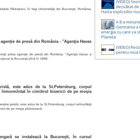
(VIDEO) Secr
dezvăluit de 
liade Rădulescu în faţa Universităţii din Bucureşti, România,
Harta exploziilor nu
A 8-a minune
Germania a 
energia cu care va s
Planeta
 agenţie de presă din România - "Agenţia Havas
(VIDEO) Rec
pentru noul 
eşti prima agenţie de presă din România. "
Agenţia Havas a
ncţionat la Bucureşti pînă în 1888.
aristă, este adus de la St.Petersburg, corpul
i înmormîntat în cimitirul bisericii de pe moşia
rabia ţaristă, este adus de la St.Petersburg, corpul neînsufleţit
sericii de pe moşia părintească.
-ungară
se instalează la Bucureşti, în cursul