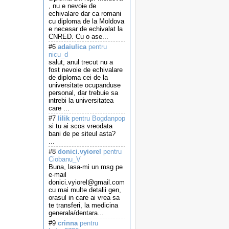
, nu e nevoie de
echivalare dar ca romani
cu diploma de la Moldova
e necesar de echivalat la
CNRED. Cu o ase...
#6
adaiulica
pentru
nicu_d
salut, anul trecut nu a
fost nevoie de echivalare
de diploma cei de la
universitate ocupanduse
personal, dar trebuie sa
intrebi la universitatea
care ...
#7
lilik
pentru Bogdanpop
si tu ai scos vreodata
bani de pe siteul asta?
...
#8
donici.vyiorel
pentru
Ciobanu_V
Buna, lasa-mi un msg pe
e-mail
donici.vyiorel@gmail.com
cu mai multe detalii gen,
orasul in care ai vrea sa
te transferi, la medicina
generala/dentara...
#9
crinna
pentru