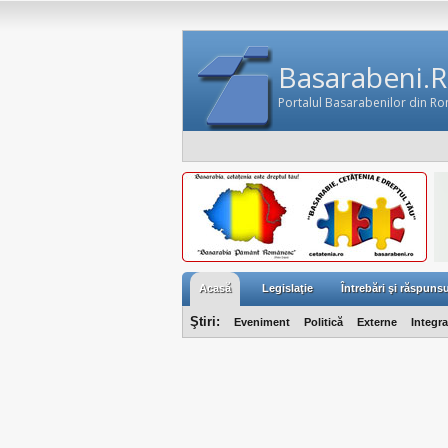
Basarabeni.
Portalul Basarabenilor din R
Acasă
Legislaţie
Întrebări şi răspunsu
Ştiri:
Eveniment
Politică
Externe
Integr