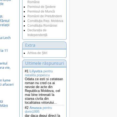
Române
ade
Permisul de Şedere
Permisul de Muncă
R:
Românii de Pretutindeni
fântul
Constituţia Rep. Moldova
relații
Constituția României
Declarația de
Independență
ui Lech
Extra
 la 11
Arhiva de Știri
Ultimele răspunsuri
antul
ra vie,
#1
Lilyutza
pentru
natalita.popescu
Odata ce esti si cetatean
in lume
roman nu cred ca ai
ci afaceri
nevoie de acte din
Republica Moldova, cel
mai bine intrenati la
starea civila din
tă
localitatea viitorului...
 Mării
#2
Anusca
pentru
dorin1995
dar daca depui direct la