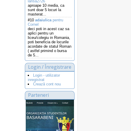
larisa2726
aproape 10 media, ca
sunt doar 5 locuri la
masterat...
#10
adaiulica
pentru
Cornel
deci poti in acest caz sa
aplici pentru un
liceu/colegiu in Romania,
poti beneficia de locurile
acordate de statul Roman
( astfel primind o bursa
de 5...
Login / Înregistrare
Login - utilizator
inregistrat
Crează cont nou
Parteneri