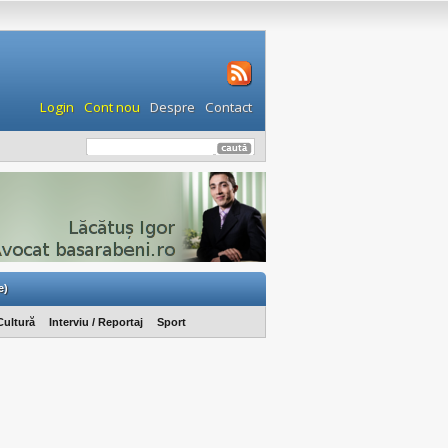
Login
Cont nou
Despre
Contact
e)
Cultură
Interviu / Reportaj
Sport