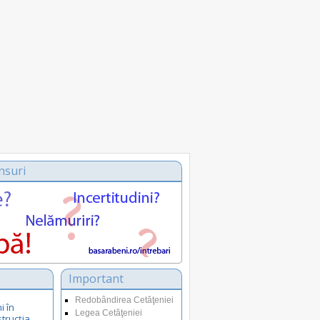
nsuri
Important
Redobândirea Cetăţeniei
i în
Legea Cetăţeniei
strucția