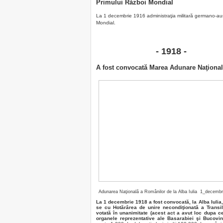
Primului Război Mondial
La 1 decembrie 1916 administraţia militară germano-aus
Mondial.
- 1918 -
A fost convocată Marea Adunare Naţională
Adunarea Naţională a Românilor de la Alba Iulia 1_decemb
La
1 decembrie 1918 a fost convocată, la Alba Iulia,
se cu Hotărârea de unire necondiţionată a Transi
votată în unanimitate (acest act a avut loc dupa c
organele reprezentative ale Basarabiei şi Bucovine