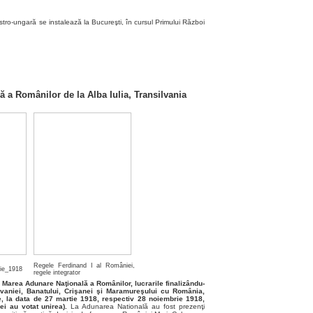
tro-ungară se instalează la Bucureşti, în cursul Primului Război
 a Românilor de la Alba Iulia, Transilvania
Regele Ferdinand I al României,
rie_1918
regele integrator
 Marea Adunare Naţională a Românilor, lucrarile finalizându-
lvaniei, Banatului, Crişanei şi Maramureşului cu România,
e, la data de 27 martie 1918, respectiv 28 noiembrie 1918,
i au votat unirea).
La Adunarea Natională au fost prezenţi