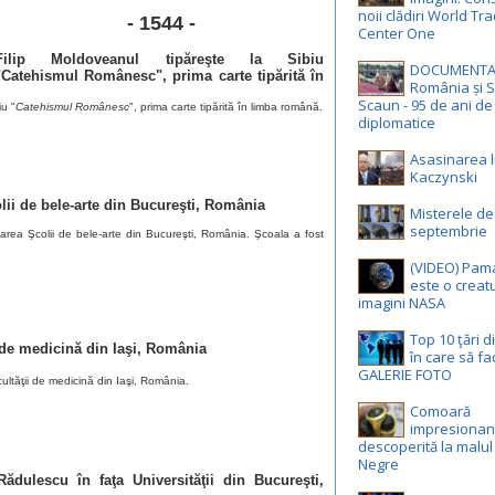
noii clădiri World Tr
- 1544 -
Center One
Filip Moldoveanul tipăreşte la Sibiu
DOCUMENTA
"Catehismul Românesc", prima carte tipărită în
România și S
Scaun - 95 de ani de 
iu "
Catehismul Românesc
", prima carte tipărită în limba română.
diplomatice
Asasinarea l
Kaczynski
olii de bele-arte din Bucureşti, România
Misterele de
septembrie
ţarea Şcolii de bele-arte din Bucureşti, România. Şcoala a fost
(VIDEO) Pam
este o creatu
imagini NASA
Top 10 ţări d
i de medicină din Iaşi, România
în care să fa
GALERIE FOTO
ltăţii de medicină din Iaşi, România.
Comoară
impresionan
descoperită la malul
Negre
ădulescu în faţa Universităţii din Bucureşti,