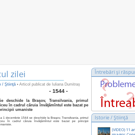
ul zilei
Întrebări şi răspu
e / Ştiinţă
• Articol publicat de Iuliana Dumitraș
- 1544 -
Se deschide la Braşov, Transilvania, primul
liceu în cadrul căruia învăţămîntul este bazat pe
principii umaniste
Istorie / Ştiinţă
a 1 decembrie 1544 se deschide la Braşov, Transilvania, primul
liceu în cadrul căruia învăţămîntul este bazat pe principii
maniste.
(VIDEO) 11 an
imagini: Con