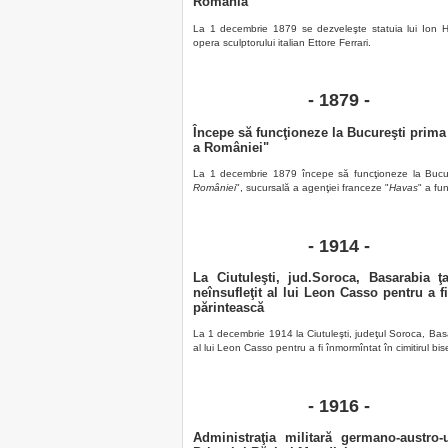
România
La 1 decembrie 1879 se dezveleşte statuia lui Ion He
opera sculptorului italian Ettore Ferrari.
- 1879 -
Începe să funcţioneze la Bucureşti prima
a României"
La 1 decembrie 1879 începe să funcţioneze la Bucur
României
", sucursală a agenţiei franceze "
Havas
" a fu
- 1914 -
La Ciutuleşti, jud.Soroca, Basarabia ţ
neînsufleţit al lui Leon Casso pentru a f
părintească
La 1 decembrie 1914 la Ciutuleşti, judeţul Soroca, Basa
al lui Leon Casso pentru a fi înmormîntat în cimitirul bi
- 1916 -
Administraţia militară
germano-austro