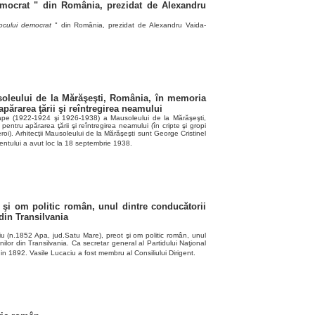
mocrat " din România, prezidat de Alexandru
ocului democrat
" din România, prezidat de Alexandru Vaida-
soleului de la Mărăşeşti, România, în memoria
apărarea ţării şi reîntregirea neamului
pe (1922-1924 şi 1926-1938) a Mausoleului de la Mărăşeşti,
entru apărarea ţării şi reîntregirea neamului (în cripte şi gropi
roi). Arhitecţii Mausoleului de la Mărăşeşti sunt George Cristinel
ntului a avut loc la 18 septembrie 1938.
t şi om politic român, unul dintre conducătorii
din Transilvania
u (n.1852 Apa, jud.Satu Mare), preot şi om politic român, unul
nilor din Transilvania. Ca secretar general al Partidului Naţional
din 1892. Vasile Lucaciu a fost membru al Consiliului Dirigent.