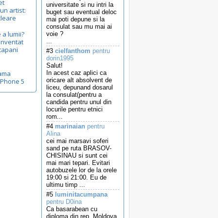
et
universitate si nu intri la
un artist:
buget sau eventual deloc
cleare
mai poti depune si la
consulat sau mu mai ai
 a lumii?
voie ?
inventat
...
tapani
#3
cielfanthom
pentru
dorin1995
Salut!
lama
In acest caz aplici ca
oricare alt absolvent de
iPhone 5
liceu, depunand dosarul
la consulat(pentru a
candida pentru unul din
locurile pentru etnici
rom...
#4
marinaian
pentru
Alina
cei mai marsavi soferi
sand pe ruta BRASOV-
CHISINAU si sunt cei
mai mari tepari. Evitari
autobuzele lor de la orele
19:00 si 21:00. Eu de
ultimu timp ...
#5
luminitacumpana
pentru D0ina
Ca basarabean cu
diploma din rep. Moldova