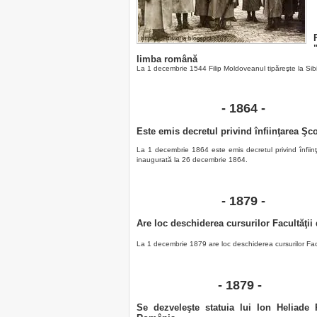
limba română
La 1 decembrie 1544 Filip Moldoveanul tipăreşte la Sib
- 1864 -
Este emis decretul privind înfiinţarea Şc
La 1 decembrie 1864 este emis decretul privind înfiin
inaugurată la 26 decembrie 1864.
- 1879 -
Are loc deschiderea cursurilor Facultăţi
La 1 decembrie 1879 are loc deschiderea cursurilor Facu
- 1879 -
Se dezveleşte statuia lui Ion Heliade R