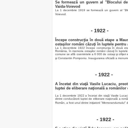
Se formează un guvern al "Blocului de
Vaida-Voievod
La 1 decembrie 1919 se formează un guvern al "
Bl
Voievod.
- 1922 -
Începe construcţia în două etape a Mau
ostaşilor români căzuţi în luptele pentru 
La 1 decembrie 1922 începe construcţia în două eta
România, în memoria ostaşilor români căzuţi în luptele p
comune se află osemintele a 6 000 de ostaşi şi ofiţeri e
şi Constantin Pomponiu. Inaugurarea oficială a monume
- 1922 -
A încetat din viaţă Vasile Lucaciu, preo
luptei de eliberare naţională a românilor 
La 1 decembrie 1922 a încetat din viaţă Vasile Lucaci
dintre conducătorii luptei de eliberare naţională a româ
Român, a fost unul dintre iniţiatorii "
Memorandumului
" 
- 1922 -