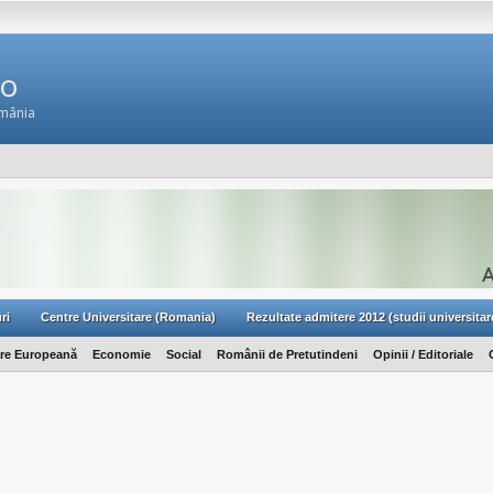
Ro
omânia
ri
Centre Universitare (Romania)
Rezultate admitere 2012 (studii universitar
are Europeană
Economie
Social
Românii de Pretutindeni
Opinii / Editoriale