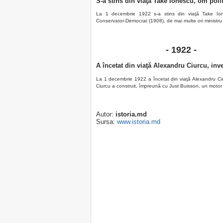
S-a stins din viaţă Take Ionescu, om pol
La 1 decembrie 1922 s-a stins din viaţă Take Iones
Conservator-Democrat (1908), de mai multe ori ministru 
- 1922 -
A încetat din viaţă Alexandru Ciurcu, in
La 1 decembrie 1922 a încetat din viaţă Alexandru Ciu
Ciurcu a construit, împreună cu Just Buisson, un motor 
Autor:
istoria.md
Sursa:
www.istoria.md