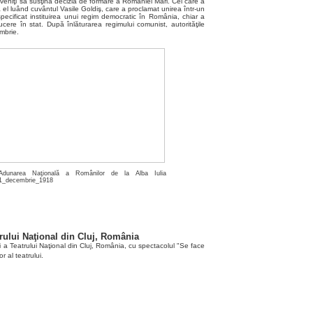
 veniţi să susţină decizia de formare a României Mari. Cel care a
el luând cuvântul Vasile Goldiş, care a proclamat unirea într-un
 specificat instituirea unui regim democratic în România, chiar a
ducere în stat. După înlăturarea regimului comunist, autorităţile
embrie.
Adunarea Naţională a Românilor de la Alba Iulia
1_decembrie_1918
rului Naţional din Cluj, România
 a Teatrului Naţional din Cluj, România, cu spectacolul "Se face
r al teatrului.