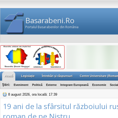
Basarabeni.Ro
Portalul Basarabenilor din România
Acasă
Legislaţie
Întrebări şi răspunsuri
Centre Universitare (Roman
Ştiri:
Eveniment
Politică
Externe
Integrare Europeană
Economie
Socia
8 august 2026, ora locală: 17:39
19 ani de la sfârsitul războiului ru
roman de pe Nistru