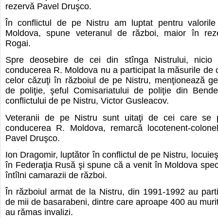
rezervă Pavel Druşco.
În conflictul de pe Nistru am luptat pentru valorile
Moldova, spune veteranul de război, maior în rez
Rogai.
Spre deosebire de cei din stînga Nistrului, nicio
conducerea R. Moldova nu a participat la măsurile d
celor căzuţi în războiul de pe Nistru, menţionează ge
de poliţie, şeful Comisariatului de poliţie din Bend
conflictului de pe Nistru, Victor Gusleacov.
Veteranii de pe Nistru sunt uitaţi de cei care se 
conducerea R. Moldova, remarcă locotenent-colonel
Pavel Druşco.
Ion Dragomir, luptător în conflictul de pe Nistru, locuieş
în Federaţia Rusă şi spune că a venit în Moldova speci
întîlni camarazii de război.
În războiul armat de la Nistru, din 1991-1992 au parti
de mii de basarabeni, dintre care aproape 400 au murit,
au rămas invalizi.