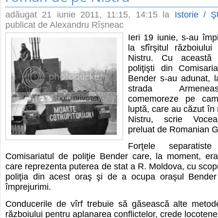
adăugat
21 iunie 2011, 11:15
, 14:15 la
Istorie / Ş
publicat de Alexandru Rîșneac
Ieri 19 iunie, s-au împ
la sfîrşitul războiul
Nistru. Cu această o
poliţişti din Comisaria
Bender s-au adunat, la
strada Armenea
comemoreze pe cama
luptă, care au căzut în
Nistru, scrie Vocea
preluat de Romanian 
Forţele separatist
Comisariatul de poliţie Bender care, la moment, era
care reprezenta puterea de stat a R. Moldova, cu scop
poliţia din acest oraş şi de a ocupa oraşul Bender 
împrejurimi.
Conducerile de vîrf trebuie să găsească alte metod
războiului pentru aplanarea conflictelor, crede locotene