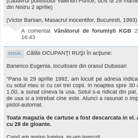
(cadavrul politistului Valentin Purice, ucis la 29 marti
din Nistru 2 aprilie)
(Victor Barsan, Masacrul inocentilor, Bucuresti, 1993)
A comentat
Vânătorul de forumişti KGB
2
16:43
Călăii OCUPANŢI RUŞI în acţiune:
#29181
Banenco Eugenia, locuitoare din orasul Dubasari
“Pana la 29 aprilie 1992, am locuit pe adresa indic
cu sotul meu si cu cei trei copii. In noaptea spre 30 a
1.00, a sunat cineva la usa. Sotul s-a ridicat din pat
de usa si a intrebat cine este. Atunci a rasunat o im
pistol-automat.
Toata magazia de cartuse a fost descarcata in el. 
cu 28 de gloante.
Cand am aprins lumina, m-am ingrozit.