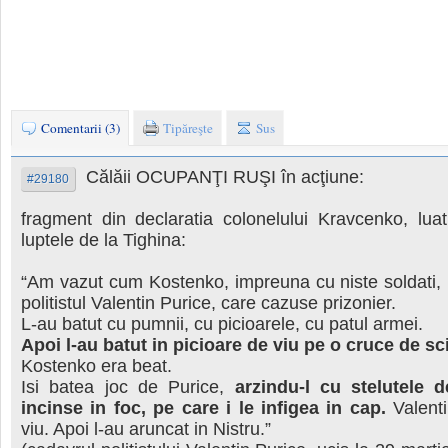
Comentarii (3)
Tipăreşte
Sus
Călăii OCUPANŢI RUŞI în acţiune:
#29180
fragment din declaratia colonelului Kravcenko, luat
luptele de la Tighina:
“Am vazut cum Kostenko, impreuna cu niste soldati, 
politistul Valentin Purice, care cazuse prizonier.
L-au batut cu pumnii, cu picioarele, cu patul armei.
Apoi l-au batut in picioare de viu pe o cruce de sc
Kostenko era beat.
Isi batea joc de Purice,
arzindu-l cu stelutele d
incinse in foc, pe care i le infigea in cap.
Valenti
viu. Apoi l-au aruncat in Nistru.”