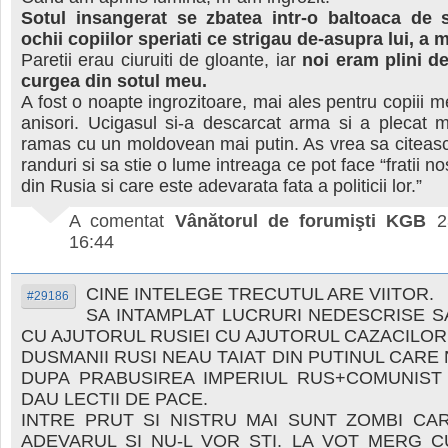
Sotul insangerat se zbatea intr-o baltoaca de 
ochii copiilor speriati ce strigau de-asupra lui, a m
Paretii erau ciuruiti de gloante, iar
noi eram plini d
curgea din sotul meu.
A fost o noapte ingrozitoare, mai ales pentru copiii m
anisori. Ucigasul si-a descarcat arma si a plecat 
ramas cu un moldovean mai putin. As vrea sa citeasc
randuri si sa stie o lume intreaga ce pot face “fratii no
din Rusia si care este adevarata fata a politicii lor.”
A comentat
Vânătorul de forumişti KGB
2
16:44
CINE INTELEGE TRECUTUL ARE VIITOR.
#29186
SA INTAMPLAT LUCRURI NEDESCRISE S
CU AJUTORUL RUSIEI CU AJUTORUL CAZACILOR
DUSMANII RUSI NEAU TAIAT DIN PUTINUL CARE
DUPA PRABUSIREA IMPERIUL RUS+COMUNIST 
DAU LECTII DE PACE.
INTRE PRUT SI NISTRU MAI SUNT ZOMBI CA
ADEVARUL SI NU-L VOR STI. LA VOT MERG 