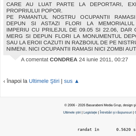
CARE AU LUAT PARTE LA DEPORTARI, EX
PROPRIULUI POPOR.
PE PAMANTUL NOSTRU OCUPANTII RAMAS
DEPUN SI ASTAZI FLORI LA MEMORIALUL
IMPERIU CU PRILEJUL DE 09.05 SI 22.06, DAR 
MERG SI DEPUN FLORI LA MONUMENTUL DEP
SAU LA EROII CAZUTI IN RAZBOIUL DE PE NISTR
NIMENI. NICI OCUPANTII RAMASI NICI ZOMBI AU
A comentat
CONDREA
24 iunie 2011, 00:27
‹ înapoi la
Ultimele Ştiri
|
sus ▲
© 2006 - 2026 Basarabeni Media Grup, design ş
Ultimele știri
|
Legislație
|
Întrebări și răspunsuri
|
randat în 	0.