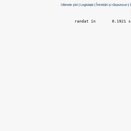
Ultimele știri
|
Legislație
|
Întrebări și răspunsuri
|
randat în 	0.