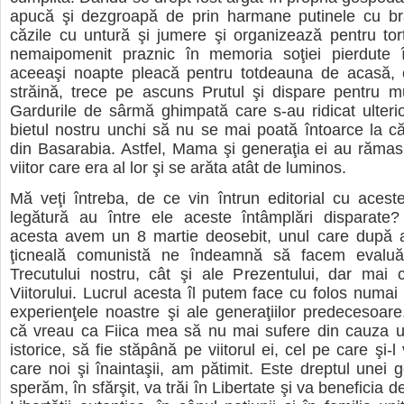
apucă şi dezgroapă de prin harmane putinele cu br
căzile cu untură şi jumere şi organizează pentru torţ
nemaipomenit praznic în memoria soţiei pierdute î
aceeaşi noapte pleacă pentru totdeauna de acasă, 
străină, trece pe ascuns Prutul şi dispare pentru mul
Gardurile de sârmă ghimpată care s-au ridicat ulteri
bietul nostru unchi să nu se mai poată întoarce la cără
din Basarabia. Astfel, Mama şi generaţia ei au răma
viitor care era al lor şi se arăta atât de luminos.
Mă veţi întreba, de ce vin întrun editorial cu acest
legătură au între ele aceste întâmplări disparate?
acesta avem un 8 martie deosebit, unul care după al
ţicneală comunistă ne îndeamnă să facem evaluăr
Trecutului nostru, cât şi ale Prezentului, dar mai
Viitorului. Lucrul acesta îl putem face cu folos num
experienţele noastre şi ale generaţiilor predecesoare
că vreau ca Fiica mea să nu mai sufere din cauza u
istorice, să fie stăpână pe viitorul ei, cel pe care şi-l
care noi şi înaintaşii, am pătimit. Este dreptul unei g
sperăm, în sfărşit, va trăi în Libertate şi va beneficia de