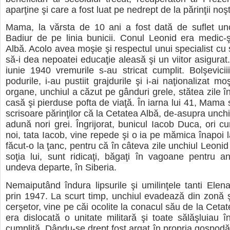
aparţine şi care a fost luat pe nedrept de la părinţii noşt
Mama, la vărsta de 10 ani a fost dată de suflet unc
Badiur de pe linia bunicii. Conul Leonid era medic-
Albă. Acolo avea moşie şi respectul unui specialist cu s
să-i dea nepoatei educaţie aleasă şi un viitor asigurat
iunie 1940 vremurile s-au stricat cumplit. Bolşevicii
podurile, i-au pustiit grajdurile şi i-ai naţionalizat mo
organe, unchiul a căzut pe gânduri grele, stătea zile în
casă şi pierduse pofta de viaţă. În iarna lui 41, Mama 
scrisoare părinţilor că la Cetatea Albă, de-asupra unch
adună nori grei. Îngrijorat, bunicul Iacob Duca, ori 
noi, tata Iacob, vine repede şi o ia pe mămica înapoi 
făcut-o la ţanc, pentru că în câteva zile unchiul Leonid 
soţia lui, sunt ridicaţi, băgaţi în vagoane pentru a
undeva departe, în Siberia.
Nemaiputând îndura lipsurile şi umilinţele tanti Ele
prin 1947. La scurt timp, unchiul evadează din zonă ş
cerşetor, vine pe căi ocolite la conacul său de la Ceta
era dislocată o unitate militară şi toate sălăşluiau î
cumplită. Dându-se drept fost argat în propria gospodăr