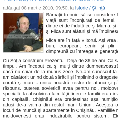
adăugat
08 martie 2010, 09:50
, la
Istorie / Ştiinţă
Bărbaţii trebuie să se considere f
viaţă sunt înconjuraţi de femei
dintre ei de îndată ce şi Mama, şi 
şi Fiica sunt alături şi mă împlines
Fiica are în faţă Viitorul. Aşi vrea
bun, european, senin şi plin 
dimpreună cu întreaga ei generaţi
Cu Soţia construim Prezentul. Deja de 36 de ani. Ca să
timpul. Am început ca şi mulţi dintre dumneavoastră
dacă nu chiar de la munus zece. Ne-am cunoscut la f
am căsătorit unind două sărăcii şi împlinind o dragoste
curată şi mare - unica noastră zestre de atunci şi 
răspuns, puterea sovietică avea pentru noi, moldoven
specială: la absolvirea facultăţii tinerele familii erau in
din capitală. Chişinăul era predestinat aşa numiţilor 
aduşi de-a valma din restul marii Uniuni. Aceştea o
locuri de muncă şi apartamente în Chişinău. Familiile
moldoveneşti erau indezirabile pentru sistem. E