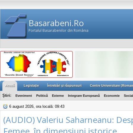
Basarabeni.Ro
Portalul Basarabenilor din România
Acasă
Legislaţie
Întrebări şi răspunsuri
Centre Universitare (Roman
Ştiri:
Eveniment
Politică
Externe
Integrare Europeană
Economie
Socia
6 august 2026, ora locală: 09:43
(AUDIO) Valeriu Saharneanu: Des
Femee, în dimensiuni istorice