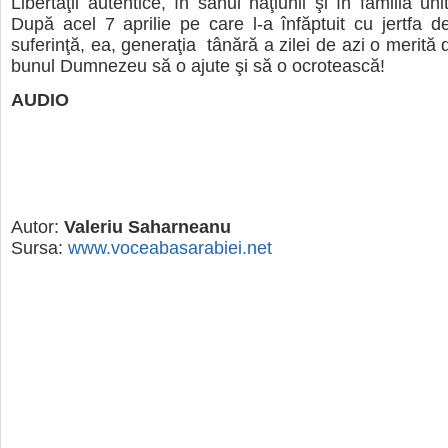
Libertăţii autentice, în sânul naţiunii şi în familia u
După acel 7 aprilie pe care l-a înfăptuit cu jertfa 
suferinţă, ea, generaţia tânără a zilei de azi o merită d
bunul Dumnezeu să o ajute şi să o ocrotească!
AUDIO
Autor:
Valeriu Saharneanu
Sursa:
www.voceabasarabiei.net