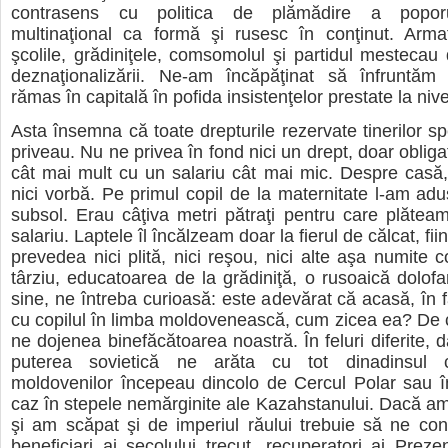
contrasens cu politica de plămădire a poporul
multinaţional ca formă şi rusesc în conţinut. Armata
şcolile, grădiniţele, comsomolul şi partidul mestecau 
deznaţionalizării. Ne-am încăpăţinat să înfruntăm
rămas în capitală în pofida insistenţelor prestate la nivel
Asta însemna că toate drepturile rezervate tinerilor sp
priveau. Nu ne privea în fond nici un drept, doar oblig
cât mai mult cu un salariu cât mai mic. Despre casă
nici vorbă. Pe primul copil de la maternitate l-am adus
subsol. Erau câţiva metri pătraţi pentru care plătea
salariu. Laptele îl încălzeam doar la fierul de călcat, fii
prevedea nici plită, nici reşou, nici alte aşa numite c
târziu, educatoarea de la grădiniţă, o rusoaică dolofa
sine, ne întreba curioasă: este adevărat că acasă, în f
cu copilul în limba moldovenească, cum zicea ea? De ce
ne dojenea binefăcătoarea noastră. În feluri diferite, 
puterea sovietică ne arăta cu tot dinadinsul că
moldovenilor începeau dincolo de Cercul Polar sau î
caz în stepele nemărginite ale Kazahstanului. Dacă 
şi am scăpat şi de imperiul răului trebuie să ne co
beneficiari ai secolului trecut, recuperatori ai Preze