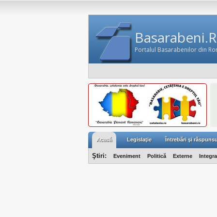
Basarabeni.
Portalul Basarabenilor din R
Acasă
Legislaţie
Întrebări şi răspunsu
Ştiri:
Eveniment
Politică
Externe
Integr