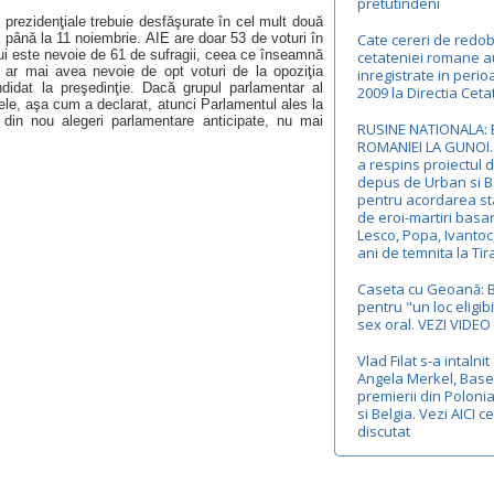
pretutindeni
 prezidenţiale trebuie desfăşurate în cel mult două
ă până la 11 noiembrie. AIE are doar 53 de voturi în
Cate cereri de redo
lui este nevoie de 61 de sufragii, ceea ce înseamnă
cetateniei romane a
e ar mai avea nevoie de opt voturi de la opoziţia
inregistrate in peri
didat la preşedinţie. Dacă grupul parlamentar al
2009 la Directia Ceta
ele, aşa cum a declarat, atunci Parlamentul ales la
a din nou alegeri parlamentare anticipate, nu mai
RUSINE NATIONALA: 
ROMANIEI LA GUNOI.
a respins proiectul 
depus de Urban si 
pentru acordarea st
de eroi-martiri basa
Lesco, Popa, Ivantoc
ani de temnita la Tir
Caseta cu Geoană: 
pentru "un loc eligibi
sex oral. VEZI VIDEO
Vlad Filat s-a intalnit
Angela Merkel, Base
premierii din Poloni
si Belgia. Vezi AICI c
discutat