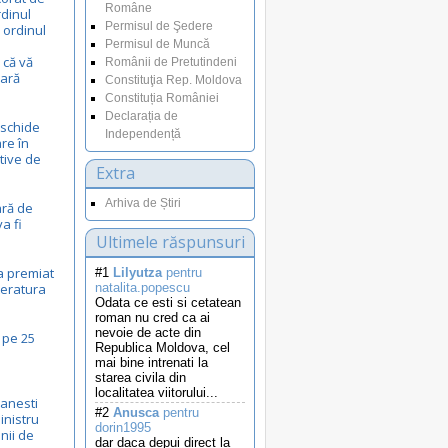
Române
dinul
Permisul de Şedere
 ordinul
Permisul de Muncă
 că vă
Românii de Pretutindeni
lară
Constituţia Rep. Moldova
Constituția României
Declarația de
eschide
Independență
are în
tive de
Extra
Arhiva de Știri
ară de
a fi
Ultimele răspunsuri
a premiat
#1
Lilyutza
pentru
iteratura
natalita.popescu
Odata ce esti si cetatean
roman nu cred ca ai
nevoie de acte din
 pe 25
Republica Moldova, cel
mai bine intrenati la
starea civila din
localitatea viitorului...
manesti
#2
Anusca
pentru
inistru
dorin1995
nii de
dar daca depui direct la