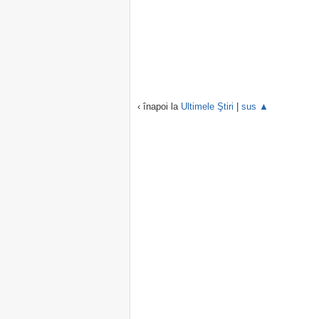
‹ înapoi la
Ultimele Ştiri
|
sus ▲