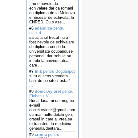
, nu e nevoie de
echivalare dar ca romani
cu diploma de la Moldova
e necesar de echivalat la
CNRED. Cu o ase...
#6
adaiulica
pentru
nicu_d
salut, anul trecut nu a
fost nevoie de echivalare
de diploma cei de la
universitate ocupanduse
personal, dar trebuie sa
intrebi la universitatea
care ...
#7
lilik
pentru Bogdanpop
si tu ai scos vreodata
bani de pe siteul asta?
...
#8
donici.vyiorel
pentru
Ciobanu_V
Buna, lasa-mi un msg pe
e-mail
donici.vyiorel@gmail.com
cu mai multe detalii gen,
orasul in care ai vrea sa
te transferi, la medicina
generala/dentara...
#9
crinna
pentru