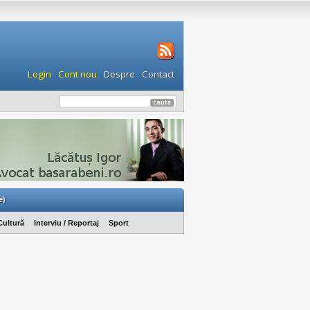
Login
Cont nou
Despre
Contact
e)
Cultură
Interviu / Reportaj
Sport