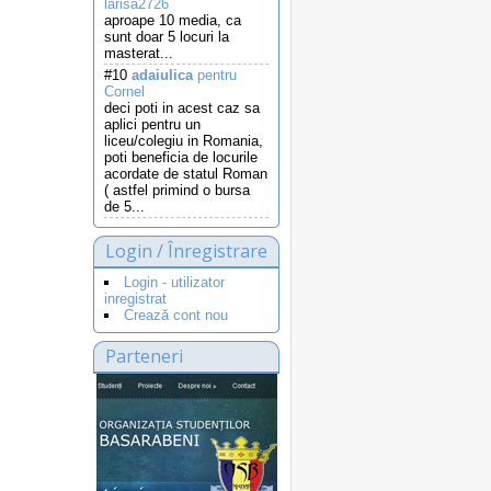
larisa2726
aproape 10 media, ca
sunt doar 5 locuri la
masterat...
#10
adaiulica
pentru
Cornel
deci poti in acest caz sa
aplici pentru un
liceu/colegiu in Romania,
poti beneficia de locurile
acordate de statul Roman
( astfel primind o bursa
de 5...
Login / Înregistrare
Login - utilizator
inregistrat
Crează cont nou
Parteneri