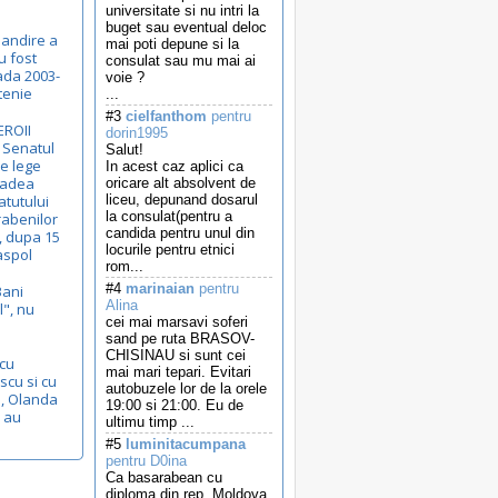
universitate si nu intri la
buget sau eventual deloc
bandire a
mai poti depune si la
u fost
consulat sau mu mai ai
oada 2003-
voie ?
tenie
...
#3
cielfanthom
pentru
EROII
dorin1995
 Senatul
Salut!
de lege
In acest caz aplici ca
Badea
oricare alt absolvent de
atutului
liceu, depunand dosarul
la consulat(pentru a
rabenilor
candida pentru unul din
, dupa 15
locurile pentru etnici
aspol
rom...
#4
marinaian
pentru
Bani
Alina
l", nu
cei mai marsavi soferi
sand pe ruta BRASOV-
CHISINAU si sunt cei
 cu
mai mari tepari. Evitari
scu si cu
autobuzele lor de la orele
a, Olanda
19:00 si 21:00. Eu de
e au
ultimu timp ...
#5
luminitacumpana
pentru D0ina
Ca basarabean cu
diploma din rep. Moldova