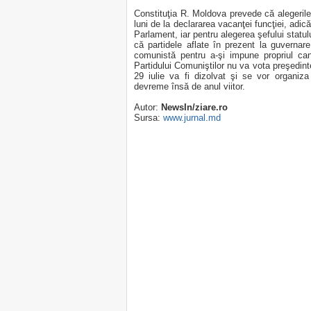
Constituţia R. Moldova prevede că alegerile
luni de la declararea vacanţei funcţiei, adic
Parlament, iar pentru alegerea şefului statu
că partidele aflate în prezent la guvernar
comunistă pentru a-şi impune propriul can
Partidului Comuniştilor nu va vota preşedint
29 iulie va fi dizolvat şi se vor organiz
devreme însă de anul viitor.
Autor:
NewsIn/ziare.ro
Sursa:
www.jurnal.md