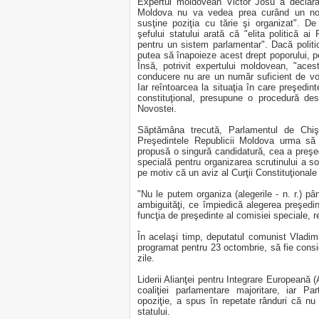
Expertul moldovean Victor Josu a declara
Moldova nu va vedea prea curând un nou p
susţine poziţia cu tărie şi organizat". 
şefului statului arată că "elita politică 
pentru un sistem parlamentar". Dacă politici
putea să înapoieze acest drept poporului, pe
Însă, potrivit expertului moldovean, "aces
conducere nu are un număr suficient de vot
Iar reîntoarcea la situaţia în care preşedin
constituţional, presupune o procedură des
Novostei.
Săptămâna trecută, Parlamentul de Chişin
Preşedintele Republicii Moldova urma să 
propusă o singură candidatură, cea a preşe
specială pentru organizarea scrutinului a s
pe motiv că un aviz al Curţii Constituţionale
"Nu le putem organiza (alegerile - n. r.) p
ambiguităţi, ce împiedică alegerea preşedin
funcţia de preşedinte al comisiei speciale, r
În acelaşi timp, deputatul comunist Vladimi
programat pentru 23 octombrie, să fie consid
zile.
Liderii Alianţei pentru Integrare Europeană
coaliţiei parlamentare majoritare, iar Pa
opoziţie, a spus în repetate rânduri că nu
statului.