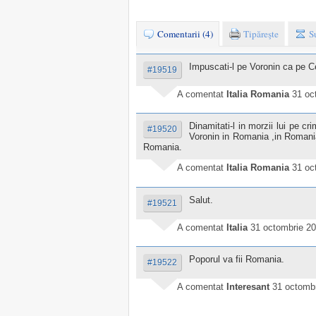
Comentarii (4)
Tipăreşte
S
Impuscati-l pe Voronin ca pe 
#19519
A comentat
Italia Romania
31 oc
Dinamitati-l in morzii lui pe cri
#19520
Voronin in Romania ,in Romani
Romania.
A comentat
Italia Romania
31 oc
Salut.
#19521
A comentat
Italia
31 octombrie 20
Poporul va fii Romania.
#19522
A comentat
Interesant
31 octombr