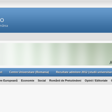
Ro
omânia
ri
Centre Universitare (Romania)
Rezultate admitere 2012 (studii universitar
are Europeană
Economie
Social
Românii de Pretutindeni
Opinii / Editoriale