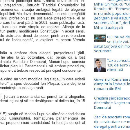
t pentru publicaţia rusă Vremia Novostei că "R.
Mihai Ghimpu cu "Or
reşedinte", întrucât "Partidul Comuniştilor îşi
Republicii". "Primesc
De asemenea, situaţia ambiguă legată de alegerea
în numele poporului
ai Republicii Moldova deocamdată nu este pregătită
georgian și vă asigur
enii profesionişti nu pot alege preşedintele, ei ar
suntem alături", dec
 care l-a avut până în 2001, scrie publicaţia rusă.
t lucru nu este simplu de realizat. Alianţa de la
Mihail Saakașvili
uri pentru modificarea Constituţiei în acest sens.
tele este ales direct de popor, printr-un referendum
CEC nu va d
tul de îndelungată", a explicat el pentru Vremia
secţii de vot
satul Corjova din mo
securitate
ău a amânat data alegerii preşedintelui ţării.
fie ales la 23 octombrie, dar, pentru că a fost
Taxa consul
dintelui Partidului Democrat, Marian Lupu, comisia
120 de euro v
olicitat plenului Parlamentului să amâne procedura,
eliminată
 spune că trebuie respectat principiul concurenţei.
Guvernul Romaniei 
ână când nu vom modifica legislaţia, în care există
telui" a spus deputatul Ion Pleşca, care deţine şi
olimpicii la limba si l
eaminteşte publicaţia rusă.
romana din RM
r Ţurcan a recomandat ca primul tur al alegerilor,
Creştinii sărbătoresc
erat eşuat şi să se desfăşoare al doilea tur, în 15
decembrie Naşterea
Domnului
 (AIE) susţin că Marian Lupu va rămâne candidatura
Zeci de asociatii ro
rtidul Comuniştilor, formaţiunea parlamentară de
din strainatate cer m
 va propune nicio candidatură la funcţia de şef al
delegat pentru roma