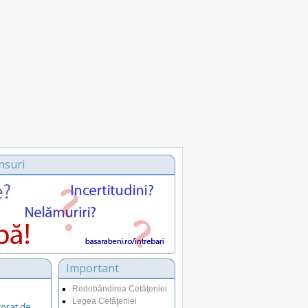
nsuri
Important
Redobândirea Cetăţeniei
Legea Cetăţeniei
corat de