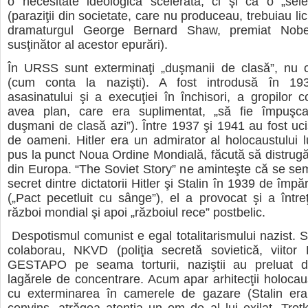
o necesitate ideologică scelerată, ci şi ca o „sele
(paraziţii din societate, care nu produceau, trebuiau lic
dramaturgul George Bernard Shaw, premiat Nobe
susţinător al acestor epurări).
În URSS sunt exterminaţi „duşmanii de clasă”, nu 
(cum conta la nazişti). A fost introdusă în 193
asasinatului şi a execuţiei în închisori, a gropilor 
avea plan, care era suplimentat, „să fie împuşc
duşmani de clasă azi”). Între 1937 şi 1941 au fost uci
de oameni. Hitler era un admirator al holocaustului lu
pus la punct Noua Ordine Mondială, făcută să distrug
din Europa. “The Soviet Story” ne aminteşte că se s
secret dintre dictatorii Hitler şi Stalin în 1939 de împă
(„Pact pecetluit cu sânge”), el a provocat şi a întreţ
război mondial şi apoi „războiul rece” postbelic.
Despotismul comunist e egal totalitarismului nazist. S
colaborau, NKVD (poliţia secretă sovietică, viitor 
GESTAPO pe seama torturii, naziştii au preluat de
lagărele de concentrare. Acum apar arhitecţii holocaust
cu exterminarea în camerele de gazare (Stalin era