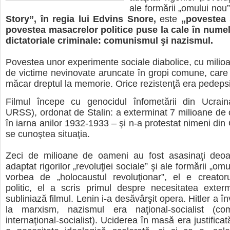
ale formării „omului nou
Story”, în regia lui Edvins Snore,
este
„povestea 
povestea masacrelor politice puse la cale în numel
dictatoriale criminale: comunismul şi nazismul.
Povestea unor experimente sociale diabolice, cu milioa
de victime nevinovate aruncate în gropi comune, care 
măcar dreptul la memorie. Orice rezistenţă era pedepsi
Filmul începe cu genocidul înfometării din Ucrain
URSS), ordonat de Stalin: a exterminat 7 milioane d
în iarna anilor 1932-1933 – şi n-a protestat nimeni din
se cunoştea situaţia.
Zeci de milioane de oameni au fost asasinaţi deo
adaptat rigorilor „revoluţiei sociale” şi ale formării „om
vorbea de „holocaustul revoluţionar”, el e creatoru
politic, el a scris primul despre necesitatea extermi
subliniază filmul. Lenin i-a desăvârşit opera. Hitler a î
la marxism, nazismul era naţional-socialist (co
internaţional-socialist). Uciderea în masă era justific