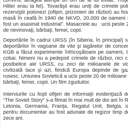
convins, atrăgea atenţia un om de al lui exilat, Troţki
Hitler erau la fel). Tovarăşii erau uniţi de crimele pol
rezerviştii polonezi (ofiţeri, prizonieri de război) au fo
masă în ceafă în 1940 de NKVD, 20.000 de oameni n
fost un asasinat industrial”. Masacrele au ucis peste 
de nevinovaţi, bărbaţi, femei, copii.
Deportările în cadrul URSS (în Siberia, în principal)
deportărilor în vagoane de vite şi lagărelor de concen
KGB a făcut experimente înfricoşătoare pe oameni, t
cobai. Nimeni nu a pedepsit crimele de război, nici cr
postbelice ale URSS, cu zeci de milioanele de vi
civilizată tace şi azi, fiindcă Europa depinde de gaz
rusesc. Uniunea Sovietică a ucis peste 20 de milioane 
bărbaţi, femei, copii. Un film zguduitor.
Interviurile cu foşti ofiţeri de informaţii evidenţiază d
“The Soviet Story” s-a filmat în mai mult de doi ani în 
Letonia, Germania, Franţa, Regatul Unit, Belgia, ia
pentru documentar au fost adunate de regizor timp d
zece ani.