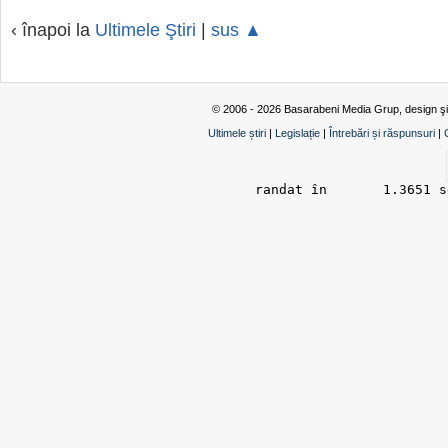
‹ înapoi la
Ultimele Ştiri
|
sus ▲
© 2006 - 2026 Basarabeni Media Grup, design ş
Ultimele știri
|
Legislație
|
Întrebări și răspunsuri
|
randat în 	1.