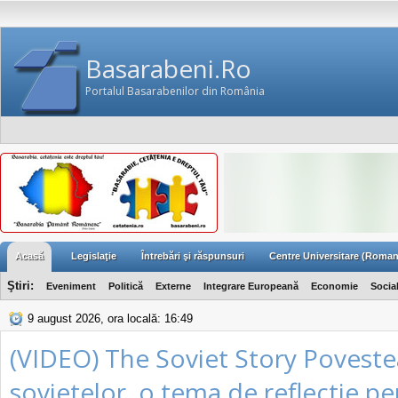
Basarabeni.Ro
Portalul Basarabenilor din România
Acasă
Legislaţie
Întrebări şi răspunsuri
Centre Universitare (Roman
Ştiri:
Eveniment
Politică
Externe
Integrare Europeană
Economie
Socia
9 august 2026, ora locală: 16:49
(VIDEO) The Soviet Story Poveste
sovietelor, o tema de reflectie p