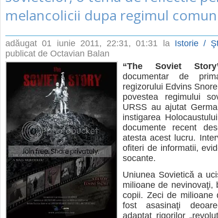
melancolicii dupa regimul comunis
adăugat
01 iunie 2011, 22:31
, 01:31 la
Istorie / Ş
publicat de Octavian Balan
“The Soviet Story
documentar de pri
regizorului Edvins Snore
povestea regimului so
URSS au ajutat German
instigarea Holocaustului
documente recent desc
atesta acest lucru. Interv
ofiteri de informatii, evi
socante.
Uniunea Sovietică a uc
milioane de nevinovaţi, 
copii. Zeci de milioan
fost asasinaţi deoa
adaptat rigorilor „revoluţ