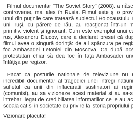
Filmul documentar "The Soviet Story" (2008), a năs
controverse, mai ales în Rusia. Filmul este şi o provo
unul din puţinile care tratează subiectul Holocaustului
unii ruşi, cu părere de rău, au reacţionat într-un 
primitiv, violent şi ignorant. Cum este exemplul unui c
rus, Alexandru Diucov, care a declarat presei că du
filmul avea o singură dorinţă: de a-l spânzura pe regi
foc Ambasadei Letoniei din Moscova. Ca după ace
protestatari chiar să dea foc în faţa Ambasadei une
înfăţişa pe regizor.
Pacat ca posturile nationale de televiziune nu 
incredibil documentar al tragediei unei intregi natiuni
sufletul ca unii din inflacaratii sustinatori ai regi
(comunist), au sa vizioneze acest material si au sa-
intrebari legat de credibiliatea informatiilor ce le-au a
scoala cat si in societate cu privire la istoria propriului 
Vizionare placuta!