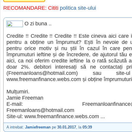
RECOMANDARE: Cititi
politica site-ului
O zi buna ..
Credite !! Credite !! Credite !! Este cineva aici care 
pentru a obține un împrumut? Ești în nevoie de
pentru orice motiv și nu știi în cazul în care pen
împrumuturi ieftine și de încredere, de ajutorul tău es
aici, ca noi oferim credite ieftine la o rată scăzută 
doar 2%. debitori interesați să ne contactați pr
(Freemanloans@hotmail.com) sau site-u
www.freemanfinance.webs.com și obține împrumuturi 
Mulțumiri.
Jamie Freeman
E-mail: Freemanloanfinance@gm
Freemanloans@hotmail.com
Site-ul: www.freemanfinance.webs.com ...
A intrebat:
Jamiefreeman
pe
30.01.2017
, la
05:39