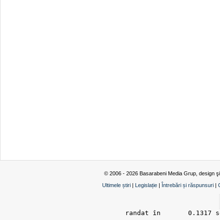
© 2006 - 2026 Basarabeni Media Grup, design ş
Ultimele știri
|
Legislație
|
Întrebări și răspunsuri
|
randat în 	0.