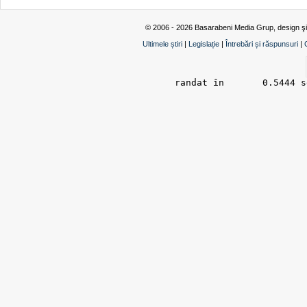
© 2006 - 2026 Basarabeni Media Grup, design ş
Ultimele știri
|
Legislație
|
Întrebări și răspunsuri
|
randat în 	0.