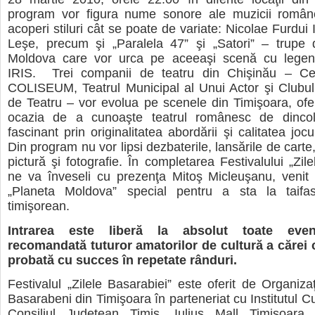
program vor figura nume sonore ale muzicii române
acoperi stiluri cât se poate de variate: Nicolae Furdui
Leşe, precum şi „Paralela 47” şi „Satori” – trupe 
Moldova care vor urca pe aceeaşi scenă cu legen
IRIS. Trei companii de teatru din Chişinău – Ce
COLISEUM, Teatrul Municipal al Unui Actor şi Clubul
de Teatru – vor evolua pe scenele din Timişoara, ofer
ocazia de a cunoaşte teatrul românesc de dinco
fascinant prin originalitatea abordării şi calitatea jocu
Din program nu vor lipsi dezbaterile, lansările de carte,
pictură şi fotografie. În completarea Festivalului „Zil
ne va înveseli cu prezenţa Mitoş Micleuşanu, venit
„Planeta Moldova” special pentru a sta la taifa
timişorean.
Intrarea este liberă la absolut toate even
recomandată tuturor amatorilor de cultură a cărei c
probată cu succes în repetate rânduri.
Festivalul „Zilele Basarabiei” este oferit de Organizaţ
Basarabeni din Timişoara în parteneriat cu Institutul C
Consiliul Judeţean Timiş, Iulius Mall Timişoara, 