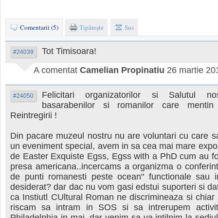
Comentarii (5)
Tipăreşte
Sus
Tot Timisoara!
#24039
A comentat
Camelian Propinatiu
26 martie 20
Felicitari organizatorilor si Salutul no
#24050
basarabenilor si romanilor care mentin 
Reintregirii !
Din pacare muzeul nostru nu are voluntari cu care sa
un eveniment special, avem in sa cea mai mare expo
de Easter Exquiste Egss, Egss with a PhD cum au fo
presa americana..incercams a organizma o conferint
de punti romanesti peste ocean" functionale sau 
desiderat? dar dac nu vom gasi edstui suporteri si dat
ca Instiutl CUltural Roman ne discrimineaza si chia
riscam sa intram in SOS si sa intrerupem activi
Philadelphia in mai, dar venim sa va intilnim la sediu