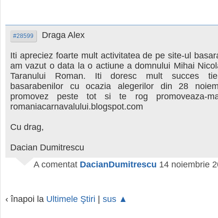
Draga Alex
#28599
Iti apreciez foarte mult activitatea de pe site-ul basa
am vazut o data la o actiune a domnului Mihai Nicol
Taranului Roman. Iti doresc mult succes tie
basarabenilor cu ocazia alegerilor din 28 noie
promovez peste tot si te rog promoveaza-m
romaniacarnavalului.blogspot.com
Cu drag,
Dacian Dumitrescu
A comentat
DacianDumitrescu
14 noiembrie 2
‹ înapoi la
Ultimele Ştiri
|
sus ▲