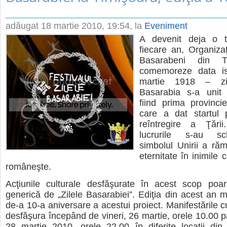
adăugat
18 martie 2010, 19:54
, la
Eveniment
A devenit deja o t
fiecare an, Organizaţ
Basarabeni din T
comemoreze data is
martie 1918 – z
Basarabia s-a unit
fiind prima provinc
care a dat startul 
reîntregire a Ţării
lucrurile s-au sc
simbolul Unirii a ră
eternitate în inimile 
româneşte.
Acţiunile culturale desfăşurate în acest scop poa
generică de „Zilele Basarabiei”. Ediţia din acest an
de-a 10-a aniversare a acestui proiect. Manifestările c
desfăşura începând de vineri, 26 martie, orele 10.00 
28 martie 2010, orele 22.00 în diferite locaţii din