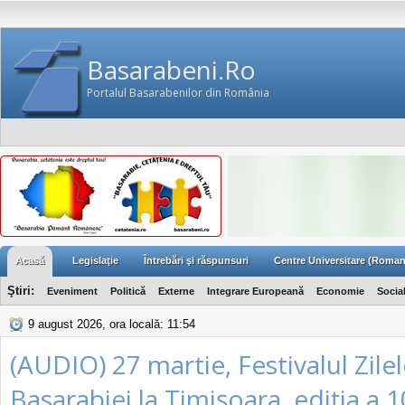
Basarabeni.Ro
Portalul Basarabenilor din România
Acasă
Legislaţie
Întrebări şi răspunsuri
Centre Universitare (Roman
Ştiri:
Eveniment
Politică
Externe
Integrare Europeană
Economie
Socia
9 august 2026, ora locală: 11:54
(AUDIO) 27 martie, Festivalul Zile
Basarabiei la Timişoara, ediţia a 1