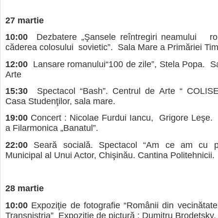
27 martie
10:00
Dezbatere „Şansele reîntregiri neamului r
căderea colosului sovietic”. Sala Mare a Primăriei Tim
12:00
Lansare romanului“100 de zile”, Stela Popa. S
Arte
15:30
Spectacol “Bash”. Centrul de Arte “ COLISE
Casa Studenţilor, sala mare.
19:00
Concert : Nicolae Furdui Iancu, Grigore Leşe. 
a Filarmonica „Banatul”.
22:00
Seară socială. Spectacol “Am ce am cu poli
Municipal al Unui Actor, Chişinău. Cantina Politehnicii.
28 martie
10:00
Expoziţie de fotografie “Românii din vecinătatea
Transnistria” Expoziţie de pictură : Dumitru Brodetsky.