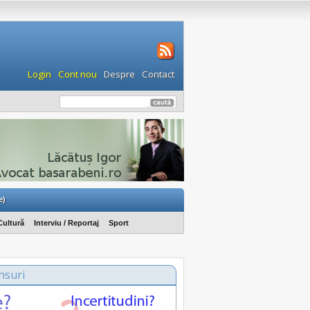
Login
Cont nou
Despre
Contact
e)
Cultură
Interviu / Reportaj
Sport
nsuri