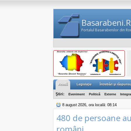
Basarabeni.
Portalul Basarabenilor din R
Acasă
Legislaţie
Întrebări şi răspunsu
Ştiri:
Eveniment
Politică
Externe
Integr
8 august 2026, ora locală: 08:14
480 de persoane au
români