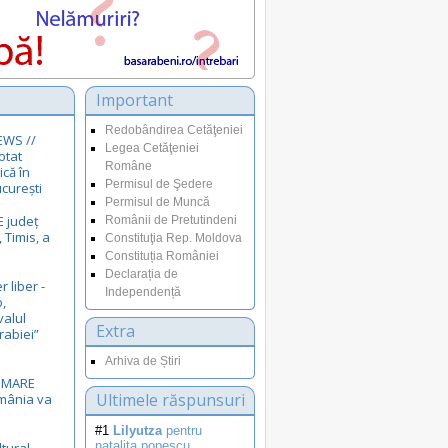
Important
Redobândirea Cetăţeniei
EWS //
Legea Cetăţeniei
otat
Române
ică în
Permisul de Şedere
curești
Permisul de Muncă
E județ
Românii de Pretutindeni
 Timis, a
Constituţia Rep. Moldova
E
Constituția României
Declarația de
r liber -
Independență
,
valul
Extra
rabiei”
Arhiva de Știri
i MARE
Ultimele răspunsuri
omânia va
#1
Lilyutza
pentru
natalita.popescu