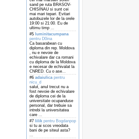
sand pe ruta BRASOV-
CHISINAU si sunt cei
mai mari tepari. Evitari
autobuzele lor de la orele
19:00 si 21:00. Eu de
ultimu timp ...
#5
luminitacumpana
pentru D0ina
Ca basarabean cu
diploma din rep. Moldova
, nu e nevoie de
echivalare dar ca romani
cu diploma de la Moldova
e necesar de echivalat la
CNRED. Cu o ase...
#6
adaiulica
pentru
nicu_d
salut, anul trecut nu a
fost nevoie de echivalare
de diploma cei de la
universitate ocupanduse
personal, dar trebuie sa
intrebi la universitatea
care ...
#7
lilik
pentru Bogdanpop
si tu ai scos vreodata
bani de pe siteul asta?
...