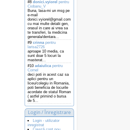
#8
donici.vyiorel
pentru
Ciobanu_V
Buna, lasa-mi un msg pe
e-mail
donici.vyiorel@gmail.com
cu mai multe detalii gen,
orasul in care ai vrea sa
te transferi, la medicina
generala/dentara...
#9
crinna
pentru
larisa2726
aproape 10 media, ca
sunt doar 5 locuri la
masterat...
#10
adaiulica
pentru
Cornel
deci poti in acest caz sa
aplici pentru un
liceu/colegiu in Romania,
poti beneficia de locurile
acordate de statul Roman
( astfel primind o bursa
de 5...
Login / Înregistrare
Login - utilizator
inregistrat
Crează cont nou