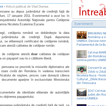
nt
• Articol publicat de Vlad Durnea
rsoane au depus jurământul de credinţă faţă de
luni, 17 ianuarie 2011. Evenimentul a avut loc în
reşedintelui Autorităţii Naţionale pentru Cetăţenie
Eveniment
amna Nicoleta Ecaterina Eucarie.
egii, cetăţenia română se dobândeşte la data
BREAKING N
România a v
i jurământului de credinţă. După depunerea
UNIREA. Decizie istor
ui, se eliberează certificatul de cetăţenie română,
Parlamentul de la Bu
are atestă calitatea de cetăţean român.
Cel mai MAR
ul de cetăţenie atestă
doar
calitatea de cetăţean
din România,
la un paşaport sau la o călătorie liberă.
semna pentru UNIR
ie, persoana se prezintă la misiunile diplomatice ale
Concert în ae
 stare civilă din România în vederea transcrierii
Zdob si Zdub
Nicoleta Nuca - Festi
tificatului de naştere, proces care durează câteva
Cultural ,,Zilele Basa
 documente aparţine în exclusivitate Ministerului
din Timisoara
ȘOC! Cel ma
umentelor de identitate eliberate de autorităţile
județ din R
u obţinerea paşaportului.
semna UNIREA
epunerea jurământului de credinţă faţă de ţară, ce