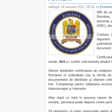
adăugat
18 ianuarie 2011, 09:56
, la
Evenime
480 de pe
România, 
prezenţa p
(ANC), do
Conform l
depuneri
jurământul
document c
Certificat
român,
fără
a-i conferi solicitantului dreptul 
Ulterior dobândirii certificatului de cetăţen
României în străinătate sau la oficiile de
documentelor de identitate şi obţinerii cer
luni. Competenţa pentru eliberarea acestor
Administraţiei şi Internelor.
Abia după ce intră în posesia tuturor doc
române, persoana poate depune cerere pentr
Vă reamintim că toate ceremoniile pentru d