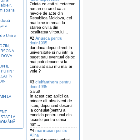
ltural
Odata ce esti si cetatean
rabiei”,
roman nu cred ca ai
Timisoara
nevoie de acte din
Republica Moldova, cel
ă două
mai bine intrenati la
 țara
starea civila din
localitatea viitorului...
 de Unire
#2
Anusca
pentru
dorin1995
OZIN,
dar daca depui direct la
ERSONA
universitate si nu intri la
OLDOVA
buget sau eventual deloc
mai poti depune si la
N ÎL
consulat sau mu mai ai
 PUTIN?
voie ?
RCAT ÎN
...
DIN
#3
cielfanthom
pentru
dorin1995
Salut!
EMN LA
In acest caz aplici ca
oricare alt absolvent de
liceu, depunand dosarul
la consulat(pentru a
MENT
candida pentru unul din
ISTAT LA
locurile pentru etnici
-ROMÂNĂ
rom...
#4
marinaian
pentru
Alina
cei mai marsavi soferi