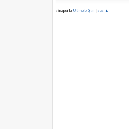
‹ înapoi la
Ultimele Ştiri
|
sus ▲