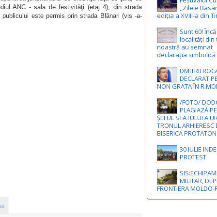
Festivalul Cu
iul ANC - sala de festivităţi (etaj 4), din strada
,,Zilele Basa
ediția a XVIII-a din 
publicului este permis prin strada Blănari (vis -a-
Sunt 60! Înc
localități din
noastră au semnat
declarația simbolică
DMITRII ROG
DECLARAT P
NON GRATA ÎN R.M
/FOTO/ DODO
PLAGIAZĂ PE
ȘEFUL STATULUI A U
TRONUL ARHIERESC 
BISERICA PROTATON
30 IULIE IND
PROTEST
SIS:ECHIPA
MILITAR, DEP
FRONTIERA MOLDO
us