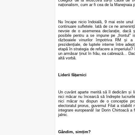
colegilor de la Moscova să-și caute de tr
naționalism, cum ar fi cea de la Manejnaia p
Nu încape nicio îndoială, 9 mai este unul d
continuare sufletele. Iată de ce ne ameninț
nevoie de o asemenea declarație, dacă și
posibile pentru a se impune pe „frontul"
războaiele vinurilor împotriva RM și a 
prezidențiale, de luptele interne între ad
etapă în strategia de refacere a imperiului? 
un armăsar ținut în frâu, ea cabrează... Da
altă vorbă.
Liderii fățarnici
Un cuvânt aparte merită să îl dedicăm și lid
nici măcar nu încearcă să îndrepte lucruri
nici măcar nu dispun de o concepție pr
electoratul prorus, guvernul Filat a stabili
integrare europeană! Iar Dorin Chirtoacă a 
jalnic.
Gândim, simțim?