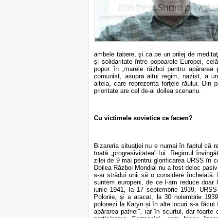
ambele tabere, şi ca pe un prilej de meditaţ
şi solidaritate între popoarele Europei, ce
popor în „marele război pentru apărarea p
comunist, asupra altui regim, nazist, a une
alteia, care reprezenta forţele răului. Din p
prioritate are cel de-al doilea scenariu.
Cu victimele sovietice ce facem?
Bizareria situaţiei nu e numai în faptul că 
toată „progresivitatea" lui. Regimul înving
zilei de 9 mai pentru glorificarea URSS în co
Doilea Război Mondial nu a fost deloc pasiv
s-ar strădui unii să o considere încheiată
suntem europeni, de ce l-am reduce doar la
iunie 1941, la 17 septembrie 1939, URSS a
Polonie, și a atacat, la 30 noiembrie 1939
polonezi la Katyn și în alte locuri s-a făcut 
apărarea patriei", iar în scurtul, dar foart