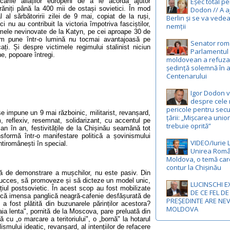
cările aliaților europeni de a le acorda ajutor
Eșec total p
t răniți până la 400 mii de ostași sovietici. În mod
Dodon // A a
 al sărbătoririi zilei de 9 mai, copiat de la ruși,
Berlin și se va vedea
nu au contribuit la victoria împotriva fasciștilor,
nemții
mele nevinovate de la Katyn, pe cei aproape 30 de
i-am pune într-o lumină nu tocmai avantajoasă pe
Senator rom
cați. Și despre victimele regimului stalinist niciun
Parlamentul
e, popoare întregi.
moldovean a refuza
ședință solemnă în 
Centenarului
Igor Dodon 
despre cele 
pericole pentru secu
se impune un 9 mai războinic, militarist, revanșard,
țării: „Mișcarea unio
m, reflexiv, resemnat, solidarizant, cu accentul pe
trebuie oprită”
 an în an, festivitățile de la Chișinău seamănă tot
formă într-o manifestare politică a șovinismului
VIDEO/Iurie 
ntiromânești în special.
Unirea Româ
Moldova, o temă car
contur la Chișinău
că de demonstrare a mușchilor, nu este pasiv. Din
 succes, să promoveze și să dicteze un model unic,
LUCINSCHI E
iul postsovietic. În acest scop au fost mobilizate
DE CE FEL DE
 că imensa panglică neagră-cafenie desfășurată de
PREȘEDINTE ARE NE
e a fost plătită din buzunarele părinților acestora?
MOLDOVA
ia lenta", pornită de la Moscova, pare preluată din
ă cu „o marcare a teritoriului", o „bornă" la hotarul
smului ideatic, revanșard, al intențiilor de refacere