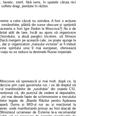
fanatic, steril, fără sens, în spatele căruia nici
suflete dragi, pierdute în război.
nire a celor căzuți nu semăna. A fost o acțiune
, românofobe, plătită din surse obscure și sprijinită
u aceasta a fost Igor Dodon la Moscova?) Nu e de
rbântat atât de tare, încât au ajuns să organizeze
hișinăului, a două panglici tricolore, să filmeze
t. Dacă mergem pe această cale, se poate ajunge la
dar și organizatorii „marșului victoriei" ar fi trebuit
vine spiritului unui 9 mai european, ofensează
viața nu se reduce la destinele Rusiei imperiale.
e Moscovei să sporească și mai mult, după ce, la
decizie prin care guvernului rus i se dă dreptul să
ul manifestărilor de „rusofobie" din statele CSI,
enționat că, din punctul de vedere al deputaților,
 „tot mai desele fapte de schimonosire a trecutului
telor legate de „Marele Război pentru Apărarea
 apară. Duma și MID-ul rus au și reacționat la
ainei, unde manifestanții proruși au fost atacați de
r. (Ministerul ucrainean de Externe le-a recomandat