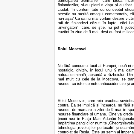
participarea Germaniei, care bloca încer
finlandezilor, și-au pierdut viața și au fos
ciudat, în conformitate cu conceptul oficial
aceștia nu merită omagiul comemorativ, căci 
nu-i așa? Ca să nu mai vorbim despre victi
mii de finlandezi căzuți în lupte, căci 
„învingători", care, se știe, nu pot fi jude
cuvânt în ziua de 9 mai, deși au fost milioan
Rolul Moscovei
Nu fără concursul tacit al Europei, nouă ni 
nostalgic, diviziv, în locul unui 9 mai cal
natura criminală, absurdă a războiului. Din
mai mult cu cele de la Moscova, se trans
rusesc, cu isterice note antioccidentale și a
Rolul Moscovei, care reia practica sovieti
contra. Ea se implică și încearcă, nu fără
rusesc, de marcare a zilei de 9 mai în spaț
resurse financiare și umane. Cine va crede
tinerii ruși în Piața Marii Adunări Național
Împărțirea panglicilor numite „Gheorghievska
tehnologia „revoluțiilor portocalii" și seamăn
controlat de Rusia. Este un semn al imperiali