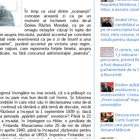
Republicii Moldova, 
Vitiuc a ascuns case
În timp ce unul dintre „scenarişti"
concepe această zi ca pe un
Anatol Ursu,
moment al încheierii celui de-al
candidatul u
Doilea Război Mondial, ca pe un
pe circumscriptia E
omagiu ostaşilor căzuţi în lupte din
Vest, intre viziune, r
ie asupra trecutului, punând accentul pe conciliere
solutii pentru diasp
lălalt vede evenimentul ca pe o zi de triumf a unui
atriei", punând accentul pe victoria unui regim,
i naţiuni, care reprezenta forţele binelui, asupra
O cerere, s
ăcate, nu fără concursul administraţiei „teatrului",
1,2 milioane
persoane, privind R
a fost depusă la
parlamentele de la 
și București
Dodon ațâță
moldovenii c
regimul învingător nu mai există, că s-a prăbuşit cu
moldovenilor. Creea
ător nu pare mai bun decât cel învins. Și folosirea
„Front național” împ
ndițiile în care rolul său în declanșarea celui de-al
unioniștilor
 continuă să rămână o altă temă de discuție, oricât
. Războiul a început la 1 septembrie 1939 și, dacă
Decizia irevo
 perioada „apărării patriei" sovietice? Până la 22
Curții Supr
 invadat, în înțelegere cu Hitler, o jumătate de
Justiție care pune pu
, Finlanda. Masacrarea celor 20 de mii de ofițeri
dosarul Mânzat
în aprilie 1940, până la începutul „războiului pentru
e crâncenul, război al URSS împotriva Finlandei, cu