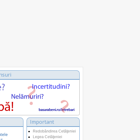
nsuri
Important
Redobândirea Cetăţeniei
tele
Legea Cetăţeniei
ui