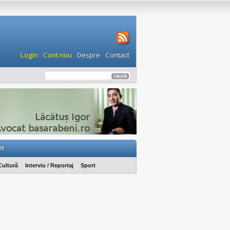
Login
Cont nou
Despre
Contact
e)
Cultură
Interviu / Reportaj
Sport