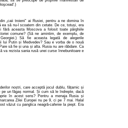
eabă, să se preocupe de propriile manifestări de
loşcead'.)
in „caii troieni" ai Rusiei, pentru a ne domina în
ă ea să nu-l scoatem din cetate. De ce, totuși, era
 fără aceasta Moscova a folosit toate pârghiile
 istoriei comune? (Să ne amintim, de exemplu, de
Georgiei.) Să fie aceasta legată de alegerile
epții lui Putin și Medvedev? Sau e vorba de o nouă
Pare să fie și una și alta. Rusia nu are răbdare. Ca
că va rezista sania rusă unei curse înnebunitoare e
erilor noștri, care acceptă jocul dublu, fățarnic și
le pe un făgaș normal. Și cum să le îndrepte, dacă
oprie în acest sens? Pentru a menaja Rusia și
t marcarea Zilei Europei nu pe 9, ci pe 7 mai. Halal
fost văzut cu panglica neagră-cafenie la piept. Era