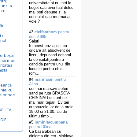
entru
universitate si nu intri la
juns la
buget sau eventual deloc
 cu ….
mai poti depune si la
consulat sau mu mai ai
voie ?
ân:
...
#3
cielfanthom
pentru
t o
dorin1995
anul
Salut!
In acest caz aplici ca
oricare alt absolvent de
vorbește
liceu, depunand dosarul
la consulat(pentru a
mai mari
candida pentru unul din
ritatea
locurile pentru etnici
nistă
rom...
#4
marinaian
pentru
Alina
Leancă:
cei mai marsavi soferi
niei cu
sand pe ruta BRASOV-
e prinde
CHISINAU si sunt cei
mai mari tepari. Evitari
autobuzele lor de la orele
XPLICĂ
19:00 si 21:00. Eu de
ultimu timp ...
VOIE
#5
luminitacumpana
pentru D0ina
Ca basarabean cu
diploma din rep. Moldova