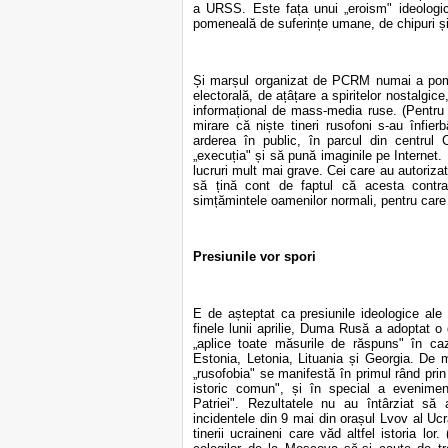
a URSS. Este fața unui „eroism" ideologic, 
pomeneală de suferințe umane, de chipuri și 
Și marșul organizat de PCRM numai a pome
electorală, de ațâțare a spiritelor nostalgice
informațional de mass-media ruse. (Pentr
mirare că niște tineri rusofoni s-au înfie
arderea în public, în parcul din centrul C
„execuția" și să pună imaginile pe Interne
lucruri mult mai grave. Cei care au autorizat, 
să țină cont de faptul că acesta contra
simțămintele oamenilor normali, pentru care 
Presiunile vor spori
E de așteptat ca presiunile ideologice al
finele lunii aprilie, Duma Rusă a adoptat o 
„aplice toate măsurile de răspuns" în caz
Estonia, Letonia, Lituania și Georgia. De m
„rusofobia" se manifestă în primul rând prin
istoric comun", și în special a evenimen
Patriei". Rezultatele nu au întârziat să
incidentele din 9 mai din orașul Lvov al Ucr
tinerii ucraineni care văd altfel istoria lo