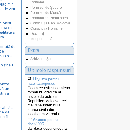
Române
Vladimir
Permisul de Şedere
le de ANI
Permisul de Muncă
Românii de Pretutindeni
nionist
Constituţia Rep. Moldova
uropa de
Constituția României
ealitate si
Declarația de
ora
Independență
emnată de
Extra
 de
eUnirea
Arhiva de Știri
Chișinău
Ultimele răspunsuri
#1
Lilyutza
pentru
ontra
natalita.popescu
Odata ce esti si cetatean
ză un
roman nu cred ca ai
otriva
nevoie de acte din
Republica Moldova, cel
mai bine intrenati la
cabilă a
starea civila din
eme de
localitatea viitorului...
nct în
#2
Anusca
pentru
dorin1995
dar daca depui direct la