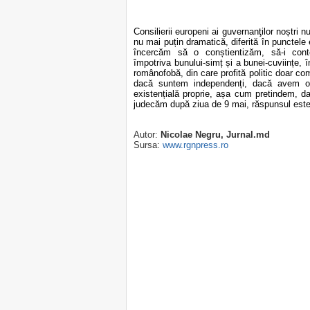
Consilierii europeni ai guvernanţilor noștri n
nu mai puțin dramatică, diferită în punctele 
încercăm să o conștientizăm, să-i cont
împotriva bunului-simț și a bunei-cuviințe, 
românofobă, din care profită politic doar com
dacă suntem independenți, dacă avem o id
existențială proprie, așa cum pretindem, 
judecăm după ziua de 9 mai, răspunsul este
Autor:
Nicolae Negru, Jurnal.md
Sursa:
www.rgnpress.ro