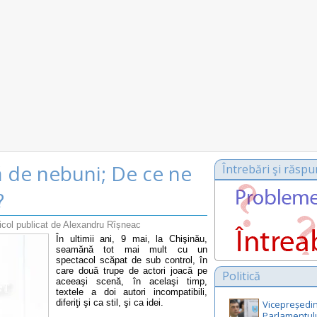
să de nebuni; De ce ne
Întrebări şi răspu
?
icol publicat de Alexandru Rîșneac
În ultimii ani, 9 mai, la Chişinău,
seamănă tot mai mult cu un
spectacol scăpat de sub control, în
care două trupe de actori joacă pe
Politică
aceeaşi scenă, în acelaşi timp,
textele a doi autori incompatibili,
diferiţi şi ca stil, şi ca idei.
Vicepreședin
Parlamentul