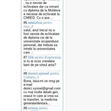
, nu e nevoie de
echivalare dar ca romani
cu diploma de la Moldova
e necesar de echivalat la
CNRED. Cu o ase...
#6
adaiulica
pentru
nicu_d
salut, anul trecut nu a
fost nevoie de echivalare
de diploma cei de la
universitate ocupanduse
personal, dar trebuie sa
intrebi la universitatea
care ...
#7
lilik
pentru Bogdanpop
si tu ai scos vreodata
bani de pe siteul asta?
...
#8
donici.vyiorel
pentru
Ciobanu_V
Buna, lasa-mi un msg pe
e-mail
donici.vyiorel@gmail.com
cu mai multe detalii gen,
orasul in care ai vrea sa
te transferi, la medicina
generala/dentara...
#9
crinna
pentru