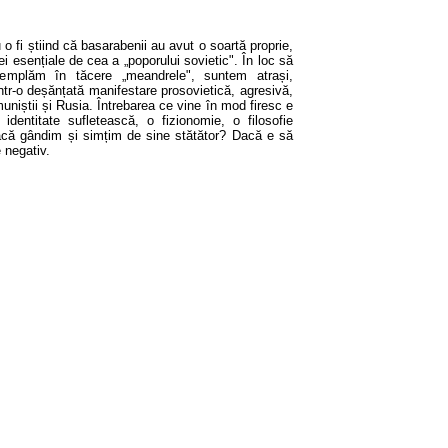
u o fi știind că basarabenii au avut o soartă proprie,
ei esențiale de cea a „poporului sovietic". În loc să
emplăm în tăcere „meandrele", suntem atrași,
într-o deșănțată manifestare prosovietică, agresivă,
uniștii și Rusia. Întrebarea ce vine în mod firesc e
entitate sufletească, o fizionomie, o filosofie
dacă gândim și simțim de sine stătător? Dacă e să
 negativ.