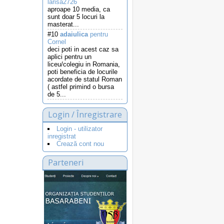
larisa2726
aproape 10 media, ca
sunt doar 5 locuri la
masterat...
#10
adaiulica
pentru
Cornel
deci poti in acest caz sa
aplici pentru un
liceu/colegiu in Romania,
poti beneficia de locurile
acordate de statul Roman
( astfel primind o bursa
de 5...
Login / Înregistrare
Login - utilizator
inregistrat
Crează cont nou
Parteneri