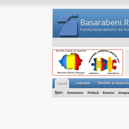
Basarabeni.
Portalul Basarabenilor din R
Acasă
Legislaţie
Întrebări şi răspunsu
Ştiri:
Eveniment
Politică
Externe
Integr