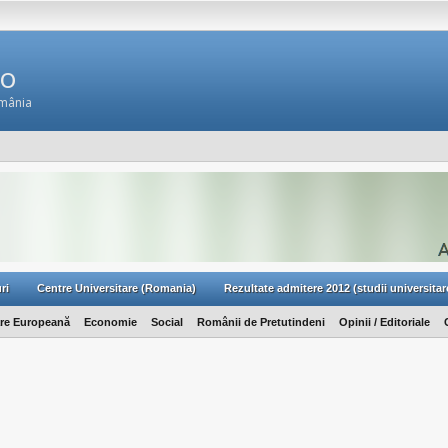
Ro
omânia
ri
Centre Universitare (Romania)
Rezultate admitere 2012 (studii universitar
are Europeană
Economie
Social
Românii de Pretutindeni
Opinii / Editoriale