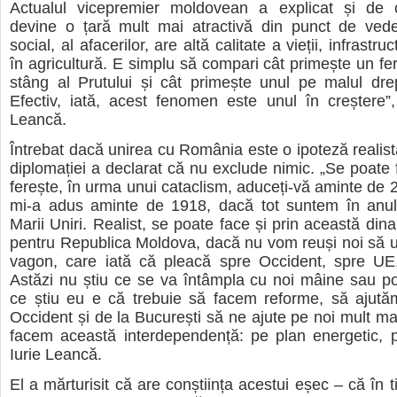
Actualul vicepremier moldovean a explicat și de
devine o țară mult mai atractivă din punct de ved
social, al afacerilor, are altă calitate a vieții, infrastru
în agricultură. E simplu să compari cât primește un fe
stâng al Prutului și cât primește unul pe malul drep
Efectiv, iată, acest fenomen este unul în creștere”
Leancă.
Întrebat dacă unirea cu România este o ipoteză realistă
diplomației a declarat că nu exclude nimic. „Se poat
ferește, în urma unui cataclism, aduceți-vă aminte de 
mi-a adus aminte de 1918, dacă tot suntem în anul
Marii Uniri. Realist, se poate face și prin această din
pentru Republica Moldova, dacă nu vom reuși noi să 
vagon, care iată că pleacă spre Occident, spre U
Astăzi nu știu ce se va întâmpla cu noi mâine sau p
ce știu eu e că trebuie să facem reforme, să ajutăm
Occident și de la București să ne ajute pe noi mult mai
facem această interdependență: pe plan energetic, p
Iurie Leancă.
El a mărturisit că are conștiința acestui eșec – că în 