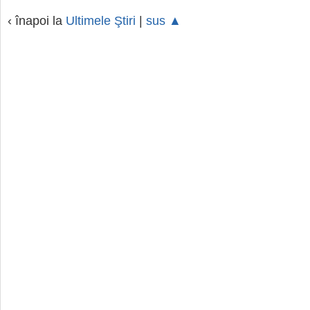
‹ înapoi la
Ultimele Ştiri
|
sus ▲