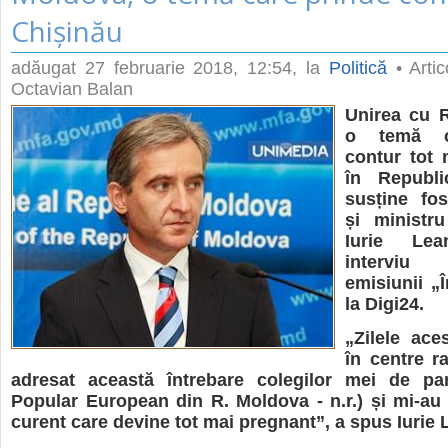
Chișinău
adăugat
27 februarie 2018, 12:54
, la
Politică
• Artic
Octavian Balan
Unirea cu 
o temă c
contur tot 
în Republi
susține fos
și ministr
Iurie Lea
intervi
emisiunii „Î
la Digi24.
„Zilele ace
în centre r
adresat această întrebare colegilor mei de part
Popular European din R. Moldova - n.r.) și mi-au 
curent care devine tot mai pregnant”, a spus Iurie 