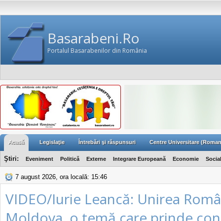
Basarabeni.Ro
Portalul Basarabenilor din România
Acasă
Legislaţie
Întrebări şi răspunsuri
Centre Universitare (Roman
Ştiri:
Eveniment
Politică
Externe
Integrare Europeană
Economie
Socia
7 august 2026, ora locală: 15:46
VIDEO/Iurie Leancă: Unirea Româ
Moldova, o temă care prinde cont