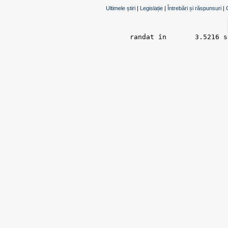
Ultimele știri
|
Legislație
|
Întrebări și răspunsuri
|
randat în 	3.