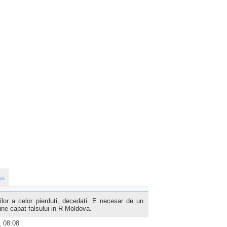
us
tilor a celor pierduti, decedati. E necesar de un
une capat falsului in R Moldova.
, 08:08