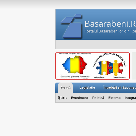
Basarabeni.
Portalul Basarabenilor din R
Acasă
Legislaţie
Întrebări şi răspunsu
Ştiri:
Eveniment
Politică
Externe
Integr