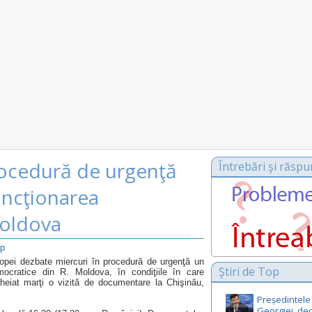
ocedură de urgenţă
Întrebări şi răspu
uncţionarea
Moldova
op
opei dezbate miercuri în procedură de urgenţă un
Ştiri de Top
democratice din R. Moldova, în condiţiile în care
cheiat marţi o vizită de documentare la Chişinău,
Președintele
Georgiei, de