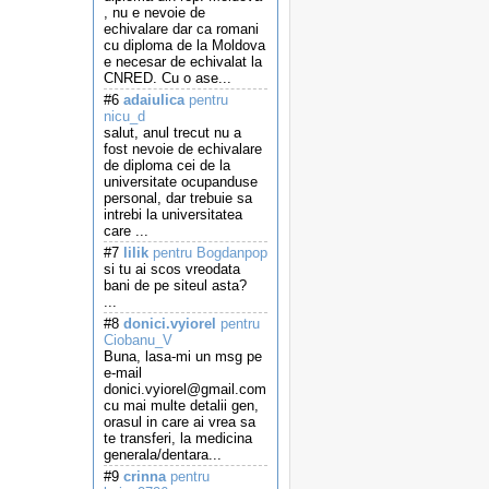
, nu e nevoie de
echivalare dar ca romani
cu diploma de la Moldova
e necesar de echivalat la
CNRED. Cu o ase...
#6
adaiulica
pentru
nicu_d
salut, anul trecut nu a
fost nevoie de echivalare
de diploma cei de la
universitate ocupanduse
personal, dar trebuie sa
intrebi la universitatea
care ...
#7
lilik
pentru Bogdanpop
si tu ai scos vreodata
bani de pe siteul asta?
...
#8
donici.vyiorel
pentru
Ciobanu_V
Buna, lasa-mi un msg pe
e-mail
donici.vyiorel@gmail.com
cu mai multe detalii gen,
orasul in care ai vrea sa
te transferi, la medicina
generala/dentara...
#9
crinna
pentru