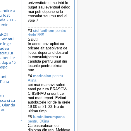
universitate si nu intri la
buget sau eventual deloc
bandire a
mai poti depune si la
u fost
consulat sau mu mai ai
oada 2003-
voie ?
tenie
...
#3
cielfanthom
pentru
EROII
dorin1995
 Senatul
Salut!
de lege
In acest caz aplici ca
Badea
oricare alt absolvent de
atutului
liceu, depunand dosarul
la consulat(pentru a
rabenilor
candida pentru unul din
, dupa 15
locurile pentru etnici
aspol
rom...
#4
marinaian
pentru
Bani
Alina
l", nu
cei mai marsavi soferi
sand pe ruta BRASOV-
CHISINAU si sunt cei
 cu
mai mari tepari. Evitari
scu si cu
autobuzele lor de la orele
a, Olanda
19:00 si 21:00. Eu de
e au
ultimu timp ...
#5
luminitacumpana
pentru D0ina
Ca basarabean cu
diploma din rep. Moldova