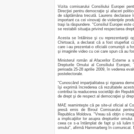
Vizita comisarului Consiliului Europei pen
Direcţiei pentru democraţie şi afaceri polit
de săptămâna trecută. Laurens declarase în
important ca cei vinovaţi de violenţele produs
traşi la răspundere. "Consiliul Europei este
se restabili situaţia privind respectarea dre
Acesta se întâlnise şi cu reprezentanţii opo
Chirtoacă, a declarat că a fost stupefiat
care i-au prezentat-o oficialii comunişti a fo
şi imaginile video cu cei care spun că au fost
Ministerul român al Afacerilor Externe a s
Drepturile Omului al Consiliului Europe
perioada 25-28 aprilie 2009, în vederea evaluă
postelectorale.
"Cunoscând imparţialitatea şi rigoarea demers
îşi exprimă încrederea că rezultatele acest
contribui la readucerea societăţii din Repub
de drept şi de respect al democraţiei şi drep
MAE reaminteşte că pe site-ul oficial al Co
presă emis de Biroul Comisarului pentru 
Republica Moldova. "Vreau să obţin o imagi
a implicaţiilor lor asupra drepturilor omului
ceea ce s-a întâmplat de fapt şi să luăm t
omului", afirmă Hammarberg în comunicat.