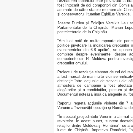
Dezbaterea raportului este prevăzută la or
fost întocmit de doi coraportori din Comisia
asumate de către statele membre ale Consili
şi conservatorul lituanian Egidijus Vareikis.
Josette Durrieu şi Egidijus Vareikis i-au sc
Parlamentului de la Chişinău, Marian Lupu
postelectorale de la Chişinău.
"Am luat notă de multe rapoarte din parte
politice privitoare la încălcarea drepturilo
evenimentelor din 6-8 aprilie", se spunea 
complete despre evenimente, despre acţiu
competente din R. Moldova pentru investig
drepturilor omului.
Proiectul de rezoluţie elaborat de cei doi ra
a fost marcat de mai multe vicii semnificati
distincţie între acţiunile de serviciu ale ofi
atmosfera de campanie a fost afectată 
alegătorilor şi a candidaţilor, precum şi d
Documentul notează însă că alegerile au fos
Raportul regretă acţiunile violente din 7 a
Voronin a învinovăţit opoziţia şi România de 
"În special preşedintele Voronin a afirmat c
revoltelor. În acest punct, suntem deosebi
relaţiilor dintre Moldova şi România", se ara
luate de Chişinău împotriva României, în