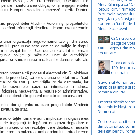
a locală 16.30 (17.30, ora României). Documentul a
Mihai Ghimpu cu "Or
 pentru monitorizarea obligaţiilor şi angajamentelor
Republicii". "Primesc
ului Europei - socialista franceză Josette Durrieu
în numele poporului
georgian și vă asigur
suntem alături", dec
ris preşedintelui Vladimir Voronin şi preşedintelui
, cerând informaţii detaliate despre evenimentele
Mihail Saakașvili
CEC nu va d
a unor organizaţii neguvernamentale şi din surse
secţii de vot
r omului, presupuse acte comise de poliţie în timpul
satul Corjova din mo
în mesajul trimis. Cei doi au solicitat informaţii
securitate
nile poliţiei şi măsurile luate de autorităţile
area şi sancţionarea încălcărilor demonstrate ale
Taxa consul
120 de euro v
eliminată
portori notează că procesul electoral din R. Moldova
ve de procedură, că televiziunea de stat nu a făcut
Guvernul Romaniei 
cialilor de stat şi activităţile lor de campanie, iar
de frecventele acuze de intimidare la adresa
olimpicii la limba si l
e folosirea necuvenită a resurselor administrative.
romana din RM
t considerate în general corecte de observatori.
Creştinii sărbătoresc
prilie, dar şi graba cu care preşedintele Vladimir
decembrie Naşterea
lovitură de stat.
Domnului
ă autorităţile române sunt implicate în organizarea
Zeci de asociatii ro
t de îngrijoraţi în legătură cu grava degradare a
din strainatate cer m
tă în proiectul de rezoluţie, care detaliază măsurile
delegat pentru roma
tre care expulzarea ambasadorului, introducerea