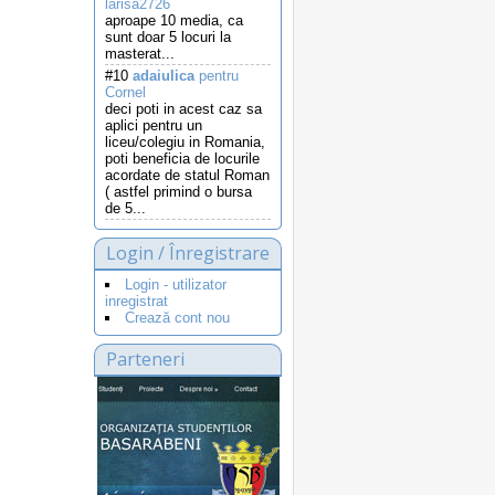
larisa2726
aproape 10 media, ca
sunt doar 5 locuri la
masterat...
#10
adaiulica
pentru
Cornel
deci poti in acest caz sa
aplici pentru un
liceu/colegiu in Romania,
poti beneficia de locurile
acordate de statul Roman
( astfel primind o bursa
de 5...
Login / Înregistrare
Login - utilizator
inregistrat
Crează cont nou
Parteneri