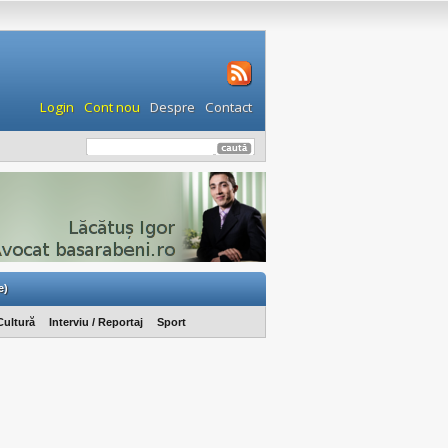
Login
Cont nou
Despre
Contact
e)
Cultură
Interviu / Reportaj
Sport