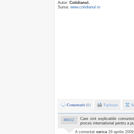
Autor:
Cotidianul.
Sursa:
www.cotidianul.ro
Comentarii (1)
Tipăreşte
S
Care sint explicatiile comunis
#8412
proces international pentru a p
A comentat
varica
29 aprilie 2009