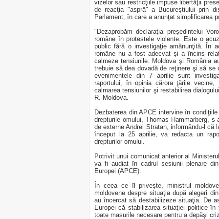
vizelor sau restricţiile impuse libertăţii pr
de reacţia "aspră" a Bucureştiului prin d
Parlament, în care a anunţat simplificarea p
"Dezaprobăm declaraţia preşedintelui Voron
române în protestele violente. Este o acuz
public fără o investigaţie amănunţită. În a
române nu a fost adecvat şi a încins relaţ
calmeze tensiunile. Moldova şi România au 
trebuie să dea dovadă de reţinere şi să se 
evenimentele din 7 aprilie sunt investiga
raportului, în opinia cărora ţările vecine
calmarea tensiunilor şi restabilirea dialogului
R. Moldova.
Dezbaterea din APCE intervine în condiţiile
drepturile omului, Thomas Hammarberg, s-a 
de externe Andrei Stratan, informându-l că l
început la 25 aprilie, va redacta un rapo
drepturilor omului.
Potrivit unui comunicat anterior al Ministe
va fi audiat în cadrul sesiunii plenare di
Europei (APCE).
În ceea ce îl priveşte, ministrul moldove
moldovene despre situaţia după alegeri din
au încercat să destabilizeze situaţia. De a
Europei că stabilizarea situaţiei politice în
toate masurile necesare pentru a depăşi criz