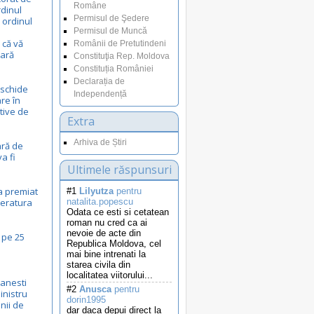
Române
dinul
Permisul de Şedere
 ordinul
Permisul de Muncă
 că vă
Românii de Pretutindeni
lară
Constituţia Rep. Moldova
Constituția României
Declarația de
eschide
Independență
are în
tive de
Extra
Arhiva de Știri
ară de
a fi
Ultimele răspunsuri
a premiat
#1
Lilyutza
pentru
iteratura
natalita.popescu
Odata ce esti si cetatean
roman nu cred ca ai
nevoie de acte din
 pe 25
Republica Moldova, cel
mai bine intrenati la
starea civila din
localitatea viitorului...
manesti
#2
Anusca
pentru
inistru
dorin1995
nii de
dar daca depui direct la