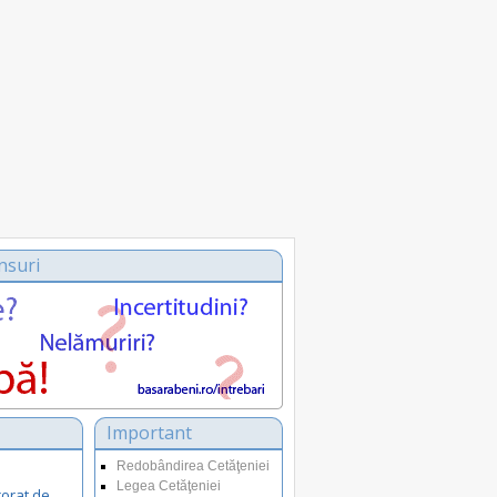
nsuri
Important
Redobândirea Cetăţeniei
Legea Cetăţeniei
corat de