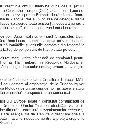
tru drepturile omului intervine după cea a şefului
ice a Consiliului Europei (CoE), Jean-Louis Laurens,
tr-un interviu pentru Europa Liberă că este foarte
e la 7 aprilie, dar şi în locurile de detenţie, să fie
 dispus să acorde toată asistenţa necesară pentru a
pturilor omului", a mai spus Jean-Louis Laurens.
ziţiei. După întâlnire, primarul Chişinăului, Dorin
 când Jean-Louis Laurens i-a spus că versiunea pe
st că vânătăile şi leziunile corporale din fotografiile
 bătuţi de poliţie sunt de fapt pictate pe corp.
alutat marţi vizita efectuată de comisarul pentru
i, Thomas Hammarberg, în Republica Moldova, în
rii situaţiei drepturilor omului, urmare a evoluţiilor
urilor înaltului oficial al Consiliului Europei, MAE
ui nou demers al organizaţiei de la Strasbourg vor
lica Moldova pe un parcurs de normalitate a statului
turilor omului", se spune într-un comunicat.
nsiliului Europei poate fi consultat comunicatul de
Drepturile Omului înaintea efectuării vizitei în
ne directă şi completă a evenimentelor recente şi
. Este esenţial să fie stabilită o descriere fidelă a
oate măsurile necesare pentru a proteja drepturile
 NewsIn