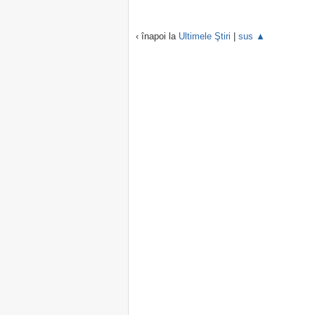
‹ înapoi la
Ultimele Ştiri
|
sus ▲