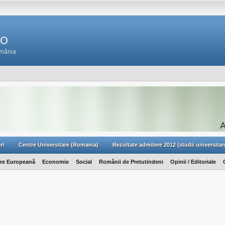
Ro
omânia
ri
Centre Universitare (Romania)
Rezultate admitere 2012 (studii universitar
are Europeană
Economie
Social
Românii de Pretutindeni
Opinii / Editoriale