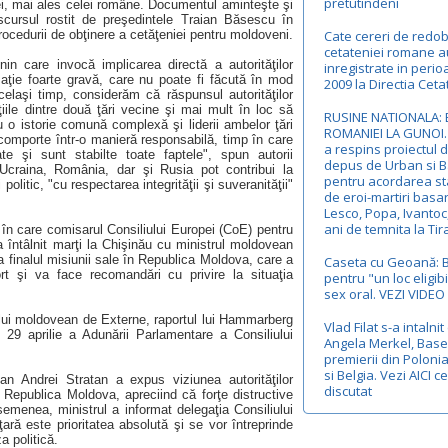
pretutindeni
esei, mai ales celei române. Documentul aminteşte şi
iscursul rostit de preşedintele Traian Băsescu în
rocedurii de obţinere a cetăţeniei pentru moldoveni.
Cate cereri de redo
cetateniei romane a
in care invocă implicarea directă a autorităţilor
inregistrate in peri
aţie foarte gravă, care nu poate fi făcută în mod
2009 la Directia Ceta
celaşi timp, considerăm că răspunsul autorităţilor
iile dintre două ţări vecine şi mai mult în loc să
RUSINE NATIONALA: 
o istorie comună complexă şi liderii ambelor ţări
ROMANIEI LA GUNOI.
comporte într-o manieră responsabilă, timp în care
a respins proiectul 
te şi sunt stabilte toate faptele", spun autorii
depus de Urban si 
, Ucraina, România, dar şi Rusia pot contribui la
pentru acordarea st
 politic, "cu respectarea integrităţii şi suveranităţii"
de eroi-martiri basa
Lesco, Popa, Ivantoc
ani de temnita la Tir
 în care comisarul Consiliului Europei (CoE) pentru
întâlnit marţi la Chişinău cu ministrul moldovean
a finalul misiunii sale în Republica Moldova, care a
Caseta cu Geoană: 
rt şi va face recomandări cu privire la situaţia
pentru "un loc eligibi
sex oral. VEZI VIDEO
rului moldovean de Externe, raportul lui Hammarberg
Vlad Filat s-a intalnit
n 29 aprilie a Adunării Parlamentare a Consiliului
Angela Merkel, Base
premierii din Poloni
si Belgia. Vezi AICI c
an Andrei Stratan a expus viziunea autorităţilor
discutat
 Republica Moldova, apreciind că forţe distructive
semenea, ministrul a informat delegaţia Consiliului
 ţară este prioritatea absolută şi se vor întreprinde
a politică.