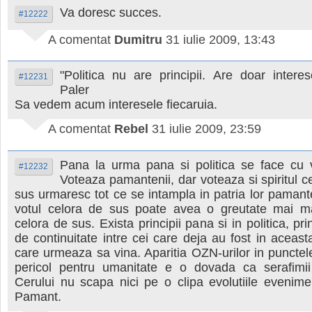
Va doresc succes.
#12222
A comentat
Dumitru
31 iulie 2009, 13:43
"Politica nu are principii. Are doar intere
#12231
Paler
Sa vedem acum interesele fiecaruia.
A comentat
Rebel
31 iulie 2009, 23:59
Pana la urma pana si politica se face cu v
#12232
Voteaza pamantenii, dar voteaza si spiritul c
sus urmaresc tot ce se intampla in patria lor paman
votul celora de sus poate avea o greutate mai m
celora de sus. Exista principii pana si in politica, pri
de continuitate intre cei care deja au fost in aceast
care urmeaza sa vina. Aparitia OZN-urilor in punctele 
pericol pentru umanitate e o dovada ca serafimii
Cerului nu scapa nici pe o clipa evolutiile evenim
Pamant.