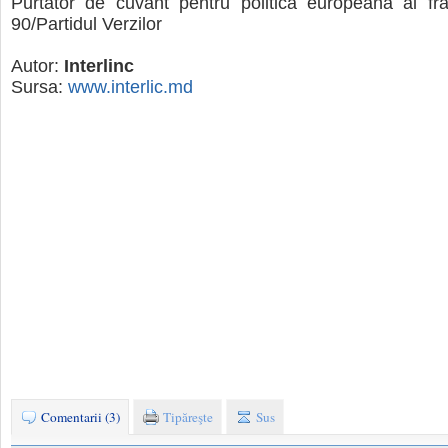
Purtător de cuvânt pentru politica europeană al frac
90/Partidul Verzilor
Autor:
Interlinc
Sursa:
www.interlic.md
Comentarii (3)
Tipăreşte
Sus