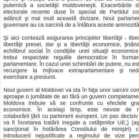
puternică a societăţii moldoveneşti. Exacerbările d
electorale recente duse în special de Partidul com
adâncit şi mai mult această divizare. Noul parlamen
guvernare au ca sarcină de a înlătura aceste animozităţ
Şi aici contează asigurarea principiilor libertăţii - liber
libertăţii presei, dar şi a libertăţii economice, ţinâ
echilibrul social în condiţiile unei situaţii economic
trebui respectate regulile democratice în formare
parlamentare. În cazul unei schimbări de putere, nu est
recurgere la mijloace extraparlamentare şi ne
exercitare a presiunii.
Noul guvern al Moldovei va sta în faţa unor sarcini co
aproape o jumătate de an fără un guvern completamen
Moldova trebuie să se confrunte cu efectele gra
economice. În acelaşi timp, este nevoie de re
colaborării ţării cu partenerii europeni. Un pas decisi
va fi încetarea tratării inegale a cetăţenilor UE,) (
sancţionat în hotărârea Consiliului de miniştri) c
introducerii nejustificate a regimului de vize pe