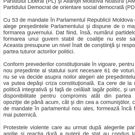
Partidului Liberal (PL) şi Alianţei Moldova Noastră (A
Partidului Democrat de orientare social democrată (P
Cu 53 de mandate în Parlamentul Republicii Moldova 
alege preşedintele Parlamentului şi dispune de o maj
formarea guvernului. Dat fiind, însă, numărul partidelo
formarea unui guvern stabil de coaliţie nu este sa
Aceasta presupune un nivel înalt de conştiinţă şi respo
partea tuturor actorilor politici.
Conform prevederilor constituţionale în vigoare, pentru
nou preşedinte al statului sunt necesare 61 de voturi.
nu se va decide asupra noilor alegeri ale preşedintel
va putea depăşi criza constituţională. Ea cere de la
politică integrativă şi faţă de celălalt lagăr politic, şi u
disponibilitate pentru compromis atât din partea 
opoziţie de până acum, cât şi din cea a comuniştilor, 
de mandate în parlamentul nou ales, formează încă f
mai puternică.
Protestele violente care au urmat după alegerile pa
aprilie şi reacţia dură a puterii de stat au condus l