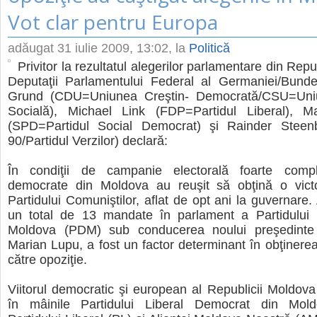
Vot clar pentru Europa
adăugat
31 iulie 2009, 13:02
, la
Politică
Privitor la rezultatul alegerilor parlamentare din Re
Deputaţii Parlamentului Federal al Germaniei/Bund
Grund (CDU=Uniunea Creştin- Democrată/CSU=Uniu
Socială), Michael Link (FDP=Partidul Liberal), 
(SPD=Partidul Social Democrat) şi Rainder Steenb
90/Partidul Verzilor) declară:
În condiţii de campanie electorală foarte compli
democrate din Moldova au reuşit să obţină o victo
Partidului Comuniştilor, aflat de opt ani la guvernare
un total de 13 mandate în parlament a Partidului
Moldova (PDM) sub conducerea noului preşedinte a
Marian Lupu, a fost un factor determinant în obţinerea 
către opoziţie.
Viitorul democratic şi european al Republicii Moldov
în mâinile Partidului Liberal Democrat din Mol