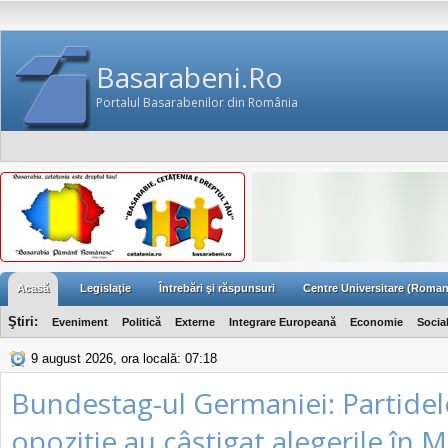
Basarabeni.Ro
Portalul Basarabenilor din România
Acasă
Legislaţie
Întrebări şi răspunsuri
Centre Universitare (Roman
Ştiri:
Eveniment
Politică
Externe
Integrare Europeană
Economie
Socia
9 august 2026, ora locală: 07:18
Bundestag-ul Germaniei: Partidel
opoziţie au câştigat alegerile în 