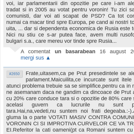
voi, iar parlamentarii din opozitie pe care i-am a
tradat si in 2005 au votat pentru voronin! Tu zici
comunisti, dar voi ati scapat de PSD? Ca tot com
numai ca macar tind spre Europa, pe cand ai nostri to
uita, ... dar si dependenta economica de Rusia este to
Nici nu stiu ce s-ar putea face, avem multi rusofo
bulgari s.a., care mereu vor tinde spre Rusia...
A comentat
un basarabean
16 august 2
mergi sus ▲
Frate,uitasem,ca pe Prut presedintele se al
#2650
parlament.Maicuilita,ce incurcate sunt itele 
atunci problema trebuie sa se simplifice,pentru ca in 
ne asemanam daca ne gandim ca dincoace de Prut
cu 20% care conduce tara si o opozitie de 80% care
acelasi guvern ca lucrurile nu sunt pe
tara.Hai,na,vedeti,nu suntem noi frati degeaba.:-)
gluma la o parte VOTATI MASIV CONTRA COMUN
VORONIN CI SI IMPROTIVA CURVELOR CE VA T
EI.Referitor la cati oameni(pt ca Romani suntem cu