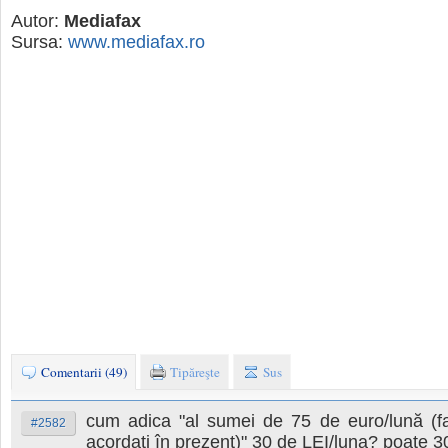
Autor:
Mediafax
Sursa:
www.mediafax.ro
Comentarii (49)
Tipăreşte
Sus
cum adica "al sumei de 75 de euro/lună (fa
#2582
acordaţi în prezent)" 30 de LEI/luna? poate 3