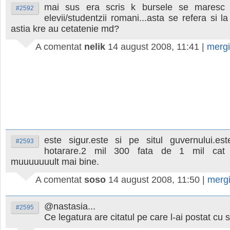
mai sus era scris k bursele se maresc
#2592
elevii/studentzii romani...asta se refera si l
astia kre au cetatenie md?
A comentat
nelik
14 august 2008, 11:41
|
merg
este sigur.este si pe situl guvernului.es
#2593
hotarare.2 mil 300 fata de 1 mil ca
muuuuuuult mai bine.
A comentat
soso
14 august 2008, 11:50
|
merg
@nastasia...
#2595
Ce legatura are citatul pe care l-ai postat cu s