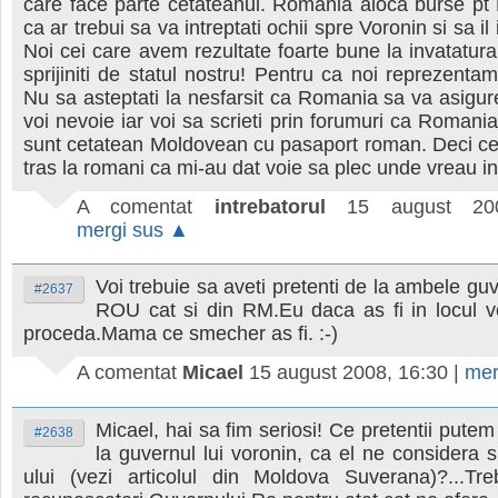
care face parte cetateanul. Romania aloca burse pt
ca ar trebui sa va intreptati ochii spre Voronin si sa il 
Noi cei care avem rezultate foarte bune la invatatur
sprijiniti de statul nostru! Pentru ca noi reprezentam v
Nu sa asteptati la nesfarsit ca Romania sa va asigure
voi nevoie iar voi sa scrieti prin forumuri ca Roma
sunt cetatean Moldovean cu pasaport roman. Deci ce
tras la romani ca mi-au dat voie sa plec unde vreau i
A comentat
intrebatorul
15 august 20
mergi sus ▲
Voi trebuie sa aveti pretenti de la ambele guv
#2637
ROU cat si din RM.Eu daca as fi in locul v
proceda.Mama ce smecher as fi. :-)
A comentat
Micael
15 august 2008, 16:30
|
mer
Micael, hai sa fim seriosi! Ce pretentii pute
#2638
la guvernul lui voronin, ca el ne considera s
ului (vezi articolul din Moldova Suverana)?...Tr