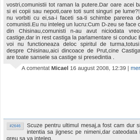
vostri,comunistii tot raman la putere.Dar oare acei 
si ei copii sau nepoti,oare toti sunt singuri pe lume?
nu vorbiti cu ei,sa-i faceti sa-ti schimbe parerea d
comunisti.Eu nu inteleg un lucru:Cum D-zeu se face c
din Chisinau,comunisti n-au avut niciodata vre
castige,dar in rest castiga la parlamentare si conduc
voi nu functioneaza deloc spiritul de turma,totus
despre Chisinau,aici dincoace de Prut,cine Castiga
are toate sansele sa castige si presedintia .
A comentat
Micael
16 august 2008, 12:39
|
mer
Scuze pentru ultimul mesaj,a fost cam dur s
#2646
intentia sa jignesc pe nimeni,dar cateodata 
greu sa va inteleg.