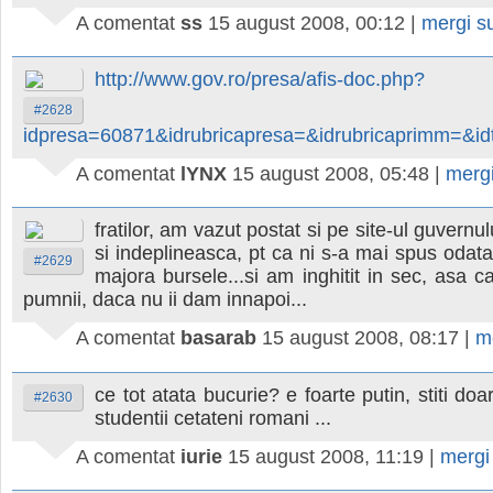
A comentat
ss
15 august 2008, 00:12
|
mergi s
http://www.gov.ro/presa/afis-doc.php?
#2628
idpresa=60871&idrubricapresa=&idrubricaprimm=&
A comentat
lYNX
15 august 2008, 05:48
|
merg
fratilor, am vazut postat si pe site-ul guvernul
si indeplineasca, pt ca ni s-a mai spus odata
#2629
majora bursele...si am inghitit in sec, asa c
pumnii, daca nu ii dam innapoi...
A comentat
basarab
15 august 2008, 08:17
|
m
ce tot atata bucurie? e foarte putin, stiti do
#2630
studentii cetateni romani ...
A comentat
iurie
15 august 2008, 11:19
|
mergi