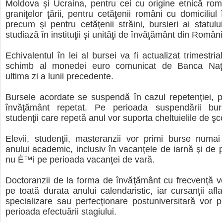
Moldova şi Ucraina, pentru cei cu origine etnică ro
graniţelor ţării, pentru cetăţenii români cu domiciliul 
precum şi pentru cetăţenii străini, bursieri ai statul
studiază în instituţii şi unităţi de învăţământ din Român
Echivalentul în lei al bursei va fi actualizat trimestria
schimb al monedei euro comunicat de Banca Naţi
ultima zi a lunii precedente.
Bursele acordate se suspendă în cazul repetenţiei, 
învăţământ repetat. Pe perioada suspendării burs
studenţii care repetă anul vor suporta cheltuielile de şc
Elevii, studenţii, masteranzii vor primi burse numa
anului academic, inclusiv în vacanţele de iarnă şi de 
nu È™i pe perioada vacanţei de vară.
Doctoranzii de la forma de învăţământ cu frecvenţă v
pe toată durata anului calendaristic, iar cursanţii afla
specializare sau perfecţionare postuniversitară vor 
perioada efectuării stagiului.