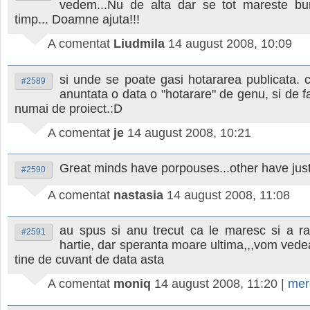
vedem...Nu de alta dar se tot mareste b
timp... Doamne ajuta!!!
A comentat
Liudmila
14 august 2008, 10:09
si unde se poate gasi hotararea publicata. 
#2589
anuntata o data o "hotarare" de genu, si de f
numai de proiect.:D
A comentat
je
14 august 2008, 10:21
Great minds have porpouses...other have jus
#2590
A comentat
nastasia
14 august 2008, 11:08
au spus si anu trecut ca le maresc si a r
#2591
hartie, dar speranta moare ultima,,,vom ved
tine de cuvant de data asta
A comentat
moniq
14 august 2008, 11:20
|
mer