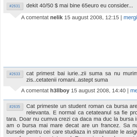
dekit 40/50 $ mai bine 65euro eu consider...
#2631
A comentat
nelik
15 august 2008, 12:15
|
merg
cat primest bai iurie..zii suma sa nu murim
#2633
zis..cetatenii romani..astept suma
A comentat
h3llboy
15 august 2008, 14:40
|
me
Cat primeste un student roman ca bursa are
#2635
relevanta. E normal ca cetateanul sa fie prot
tara. Doar nu cumva crezi ca daca ma duc la bursa i
am o bursa mai mare decat are un francez. Sa n
bursele pentru cei care studiaza in strainatate le asig