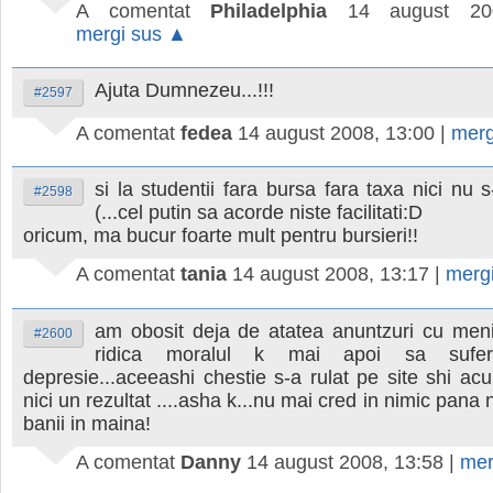
A comentat
Philadelphia
14 august 20
mergi sus ▲
Ajuta Dumnezeu...!!!
#2597
A comentat
fedea
14 august 2008, 13:00
|
merg
si la studentii fara bursa fara taxa nici nu s
#2598
(...cel putin sa acorde niste facilitati:D
oricum, ma bucur foarte mult pentru bursieri!!
A comentat
tania
14 august 2008, 13:17
|
merg
am obosit deja de atatea anuntzuri cu men
#2600
ridica moralul k mai apoi sa sufe
depresie...aceeashi chestie s-a rulat pe site shi ac
nici un rezultat ....asha k...nu mai cred in nimic pan
banii in maina!
A comentat
Danny
14 august 2008, 13:58
|
mer