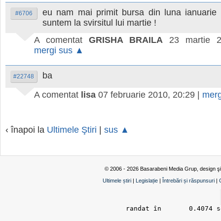
eu nam mai primit bursa din luna ianuarie
#6706
suntem la svirsitul lui martie !
A comentat
GRISHA BRAILA
23 martie 2
mergi sus ▲
ba
#22748
A comentat
lisa
07 februarie 2010, 20:29
|
merg
‹ înapoi la
Ultimele Ştiri
|
sus ▲
© 2006 - 2026 Basarabeni Media Grup, design ş
Ultimele știri
|
Legislație
|
Întrebări și răspunsuri
|
randat în 	0.