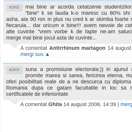
mai bine ar acorda cetatzenie studentzilor.
#2602
"bine" k se lauda k-o maresc cu 80% shi k
asha, aia 90 ron in plus nu cred k ar skimba foarte m
fiecaruia... dar oricum e bine!!! avem nevoie de cet
alte cuvinte "vrem vorbe k de fapte ne-am satura
merge mai bine jocul asta de cuvinte...
A comentat
Antirrhinum martagon
14 august
mergi sus ▲
suna a promisiune electorala:)) in ajunul a
#2603
promite marea si sarea, fericirea eterna, m
oferi posibilitati reale de a ne descurca cu diplo
Romania dupa ce gatam facultatile in loc sa
certificatele de inferioritate
A comentat
Ghita
14 august 2008, 14:39
|
merg