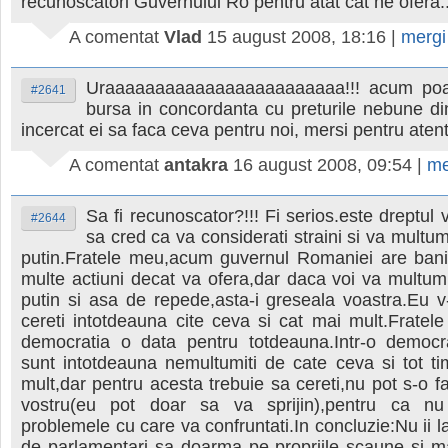
recunoscatori Guvernului Ro pentru atat cat ne ofera..
A comentat
Vlad
15 august 2008, 18:16
|
mergi
Uraaaaaaaaaaaaaaaaaaaaaaaa!!! acum poat
#2641
bursa in concordanta cu preturile nebune di
incercat ei sa faca ceva pentru noi, mersi pentru atent
A comentat
antakra
16 august 2008, 09:54
|
me
Sa fi recunoscator?!!! Fi serios.este dreptul 
#2644
sa cred ca va considerati straini si va multum
putin.Fratele meu,acum guvernul Romaniei are bani
multe actiuni decat va ofera,dar daca voi va multum
putin si asa de repede,asta-i greseala voastra.Eu v-
cereti intotdeauna cite ceva si cat mai mult.Fratele
democratia o data pentru totdeauna.Intr-o democr
sunt intotdeauna nemultumiti de cate ceva si tot t
mult,dar pentru acesta trebuie sa cereti,nu pot s-o fa
vostru(eu pot doar sa va sprijin),pentru ca n
problemele cu care va confruntati.In concluzie:Nu ii l
de parlamentari sa doarma pe propriile scaune si m