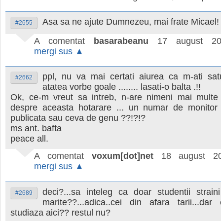
Asa sa ne ajute Dumnezeu, mai frate Micael!
#2655
A comentat
basarabeanu
17 august 20
mergi sus ▲
ppl, nu va mai certati aiurea ca m-ati sat
#2662
atatea vorbe goale ........ lasati-o balta .!!
Ok, ce-m vreut sa intreb, n-are nimeni mai multe
despre aceasta hotarare ... un numar de monitor
publicata sau ceva de genu ??!?!?
ms ant. bafta
peace all.
A comentat
voxum[dot]net
18 august 20
mergi sus ▲
deci?...sa inteleg ca doar studentii strain
#2689
marite??...adica..cei din afara tarii...dar
studiaza aici?? restul nu?