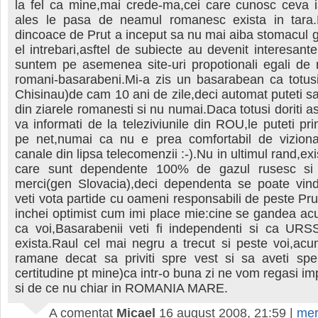
la fel ca mine,mai crede-ma,cei care cunosc ceva i
ales le pasa de neamul romanesc exista in tara
dincoace de Prut a inceput sa nu mai aiba stomacul go
el intrebari,asftel de subiecte au devenit interesan
suntem pe asemenea site-uri propotionali egali de 
romani-basarabeni.Mi-a zis un basarabean ca totusi
Chisinau)de cam 10 ani de zile,deci automat puteti sa
din ziarele romanesti si nu numai.Daca totusi doriti a
va informati de la teleziviunile din ROU,le puteti pri
pe net,numai ca nu e prea comfortabil de vizio
canale din lipsa telecomenzii :-).Nu in ultimul rand,exi
care sunt dependente 100% de gazul rusesc si
merci(gen Slovacia),deci dependenta se poate vind
veti vota partide cu oameni responsabili de peste Pru
inchei optimist cum imi place mie:cine se gandea a
ca voi,Basarabenii veti fi independenti si ca UR
exista.Raul cel mai negru a trecut si peste voi,ac
ramane decat sa priviti spre vest si sa aveti spe
certitudine pt mine)ca intr-o buna zi ne vom regasi i
si de ce nu chiar in ROMANIA MARE.
A comentat
Micael
16 august 2008, 21:59
|
mer