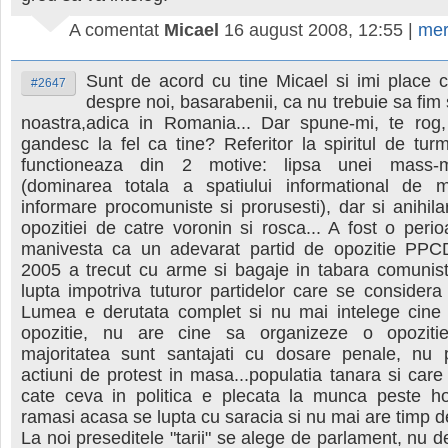
A comentat
Micael
16 august 2008, 12:55
|
mer
Sunt de acord cu tine Micael si imi place 
#2647
despre noi, basarabenii, ca nu trebuie sa fim s
noastra,adica in Romania... Dar spune-mi, te rog,
gandesc la fel ca tine? Referitor la spiritul de tur
functioneaza din 2 motive: lipsa unei mass-m
(dominarea totala a spatiului informational de m
informare procomuniste si prorusesti), dar si anihila
opozitiei de catre voronin si rosca... A fost o per
manivesta ca un adevarat partid de opozitie PPCD
2005 a trecut cu arme si bagaje in tabara comunist
lupta impotriva tuturor partidelor care se considera i
Lumea e derutata complet si nu mai intelege cine 
opozitie, nu are cine sa organizeze o opozitie
majoritatea sunt santajati cu dosare penale, nu 
actiuni de protest in masa...populatia tanara si care
cate ceva in politica e plecata la munca peste hot
ramasi acasa se lupta cu saracia si nu mai are timp d
La noi preseditele "tarii" se alege de parlament, nu d