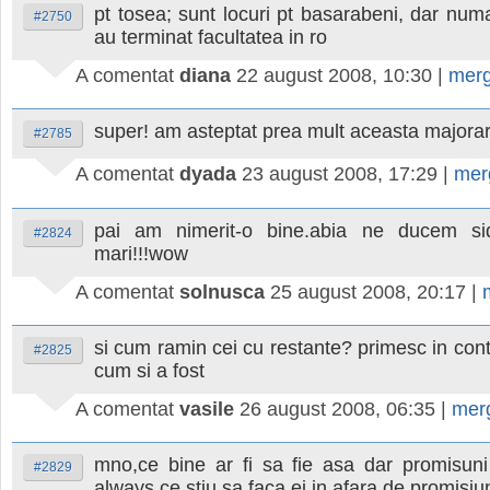
pt tosea; sunt locuri pt basarabeni, dar numa
#2750
au terminat facultatea in ro
A comentat
diana
22 august 2008, 10:30
|
merg
super! am asteptat prea mult aceasta majorar
#2785
A comentat
dyada
23 august 2008, 17:29
|
mer
pai am nimerit-o bine.abia ne ducem sid
#2824
mari!!!wow
A comentat
solnusca
25 august 2008, 20:17
|
si cum ramin cei cu restante? primesc in con
#2825
cum si a fost
A comentat
vasile
26 august 2008, 06:35
|
mer
mno,ce bine ar fi sa fie asa dar promisuni 
#2829
always ce stiu sa faca ei in afara de promisiun