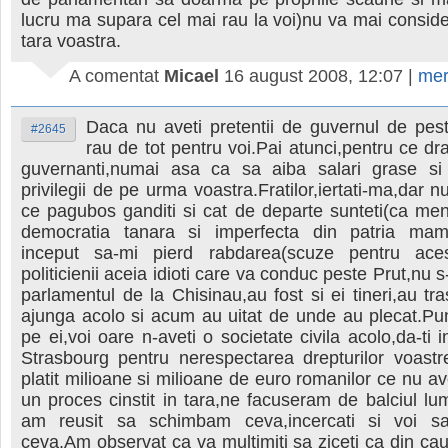
lucru ma supara cel mai rau la voi)nu va mai considera
tara voastra.
A comentat
Micael
16 august 2008, 12:07
|
mer
Daca nu aveti pretentii de guvernul de pest
#2645
rau de tot pentru voi.Pai atunci,pentru ce dr
guvernanti,numai asa ca sa aiba salari grase s
privilegii de pe urma voastra.Fratilor,iertati-ma,dar 
ce pagubos ganditi si cat de departe sunteti(ca ment
democratia tanara si imperfecta din patria mama
inceput sa-mi pierd rabdarea(scuze pentru aces
politicienii aceia idioti care va conduc peste Prut,nu 
parlamentul de la Chisinau,au fost si ei tineri,au tra
ajunga acolo si acum au uitat de unde au plecat.Pu
pe ei,voi oare n-aveti o societate civila acolo,da-ti 
Strasbourg pentru nerespectarea drepturilor voast
platit milioane si milioane de euro romanilor ce nu a
un proces cinstit in tara,ne facuseram de balciul lu
am reusit sa schimbam ceva,incercati si voi sa
ceva.Am observat ca va multimiti sa ziceti ca din cau