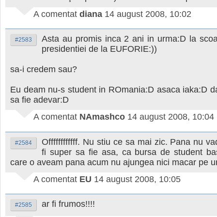
A comentat
diana
14 august 2008, 10:02
Asta au promis inca 2 ani in urma:D la scoa
#2583
presidentiei de la EUFORIE:))
sa-i credem sau?
Eu deam nu-s student in ROmania:D asaca iaka:D dar
sa fie adevar:D
A comentat
NAmashco
14 august 2008, 10:04
Offffffffffff. Nu stiu ce sa mai zic. Pana nu v
#2584
fi super sa fie asa, ca bursa de student b
care o aveam pana acum nu ajungea nici macar pe un
A comentat
EU
14 august 2008, 10:05
ar fi frumos!!!!
#2585