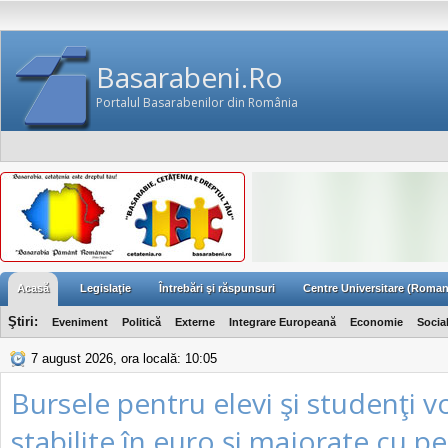
Basarabeni.Ro
Portalul Basarabenilor din România
Acasă
Legislaţie
Întrebări şi răspunsuri
Centre Universitare (Roman
Ştiri:
Eveniment
Politică
Externe
Integrare Europeană
Economie
Socia
7 august 2026, ora locală: 10:05
Bursele pentru elevi şi studenţi vo
stabilite în euro şi majorate cu p