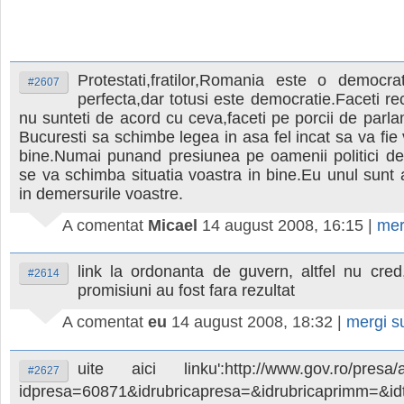
Protestati,fratilor,Romania este o democrat
#2607
perfecta,dar totusi este democratie.Faceti re
nu sunteti de acord cu ceva,faceti pe porcii de parla
Bucuresti sa schimbe legea in asa fel incat sa va fie
bine.Numai punand presiunea pe oamenii politici de
se va schimba situatia voastra in bine.Eu unul sunt a
in demersurile voastre.
A comentat
Micael
14 august 2008, 16:15
|
mer
link la ordonanta de guvern, altfel nu cred
#2614
promisiuni au fost fara rezultat
A comentat
eu
14 august 2008, 18:32
|
mergi 
uite aici linku':http://www.gov.ro/presa/a
#2627
idpresa=60871&idrubricapresa=&idrubricaprimm=&