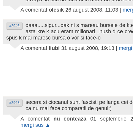
A comentat
olesik
26 august 2008, 11:03
|
mer
daaa.....sigur...dak ni s mareau bursele de kt
#2946
asta kre k acu eram milionari...nush d ce cre
spus k mai maresc bursa o vor si face-o
A comentat
liubi
31 august 2008, 19:13
|
mergi
secera si ciocanul sunt fascisti pe langa cei 
#2963
ca nu mai face comparatii de genul:)
A comentat
nu conteaza
01 septembrie 2
mergi sus ▲