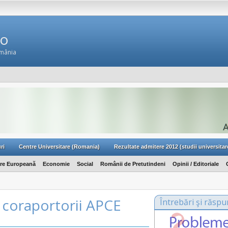
Ro
omânia
ri
Centre Universitare (Romania)
Rezultate admitere 2012 (studii universitar
are Europeană
Economie
Social
Românii de Pretutindeni
Opinii / Editoriale
e coraportorii APCE
Întrebări şi răspu