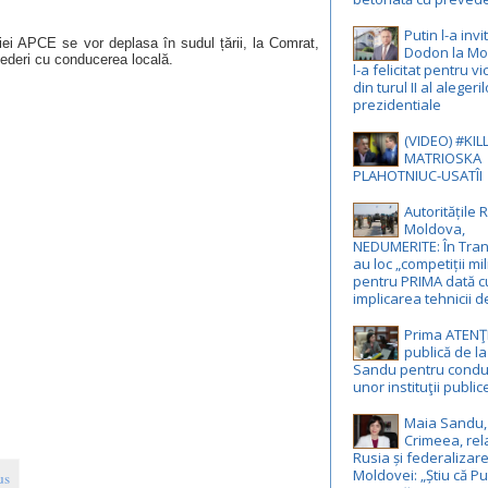
Putin l-a invi
ției APCE se vor deplasa în sudul țării, la Comrat,
Dodon la Mo
ederi cu conducerea locală.
l-a felicitat pentru vi
din turul II al alegeril
prezidentiale
(VIDEO) #KILL
MATRIOSKA
PLAHOTNIUC-USATÎI
Autoritățile R
Moldova,
NEDUMERITE: În Tran
au loc „competiții mil
pentru PRIMA dată c
implicarea tehnicii d
Prima ATEN
publică de l
Sandu pentru conduc
unor instituţii public
Maia Sandu,
Crimeea, rela
Rusia și federalizar
Moldovei: „Știu că Pu
us