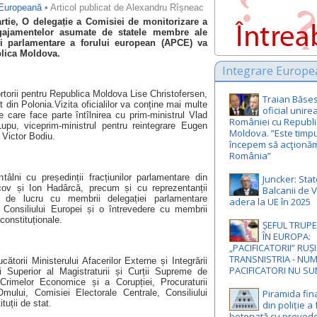
 Europeană
• Articol publicat de Alexandru Rîșneac
rtie, O delegație a Comisiei de monitorizare a
ngajamentelor asumate de statele membre ale
ii parlamentare a forului european (APCE) va
blica Moldova.
Integrare Europe
rtorii pentru Republica Moldova Lise Christofersen,
Traian Băse
 din Polonia.Vizita oficialilor va conține mai multe
oficial unire
re care face parte întîlnirea cu prim-ministrul Vlad
României cu Republi
Lupu, viceprim-ministrul pentru reintegrare Eugen
Moldova. ”Este timpu
 Victor Bodiu.
începem să acţionăm 
România”
lni cu președinții fracțiunilor parlamentare din
Juncker: Stat
v și Ion Hadârcă, precum și cu reprezentanții
Balcanii de 
de lucru cu membrii delegației parlamentare
adera la UE în 2025
Consiliului Europei și o întrevedere cu membrii
constituționale.
ȘEFUL TRUP
ÎN EUROPA:
„PACIFICATORII” RUȘI
TRANSNISTRIA - NUM
ătorii Ministerului Afacerilor Externe și Integrării
PACIFICATORI NU SU
lui Superior al Magistraturii și Curții Supreme de
 Crimelor Economice și a Corupției, Procuraturii
Piramida fin
Omului, Comisiei Electorale Centrale, Consiliului
tuții de stat.
din poliție a 
betonată cu preved