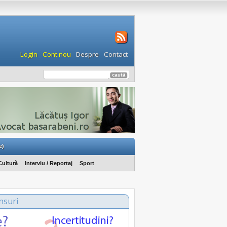
Login
Cont nou
Despre
Contact
e)
Cultură
Interviu / Reportaj
Sport
nsuri