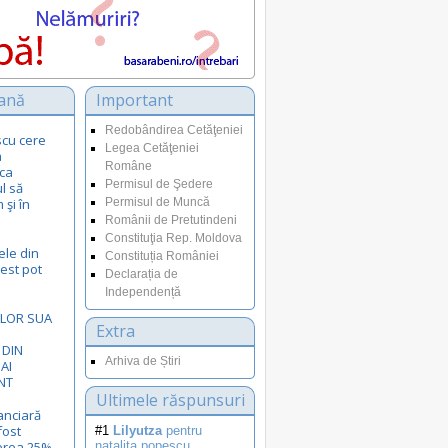
ană
Important
Redobândirea Cetăţeniei
scu cere
Legea Cetăţeniei
a
Române
ca
Permisul de Şedere
l să
şi în
Permisul de Muncă
Românii de Pretutindeni
Constituţia Rep. Moldova
ele din
Constituția României
Vest pot
Declarația de
Independență
ELOR SUA
Extra
 DIN
Arhiva de Știri
AI
NT
Ultimele răspunsuri
anciară
fost
#1
Lilyutza
pentru
erea 25%
natalita.popescu