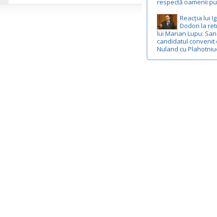
respectă oamenii put
Reacția lui I
Dodon la re
lui Marian Lupu: Sa
candidatul convenit
Nuland cu Plahotniu