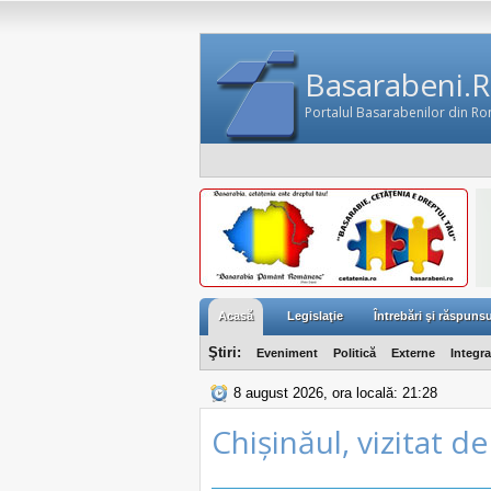
Basarabeni.
Portalul Basarabenilor din R
Acasă
Legislaţie
Întrebări şi răspunsu
Ştiri:
Eveniment
Politică
Externe
Integr
8 august 2026, ora locală: 21:28
Chișinăul, vizitat d