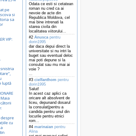
Odata ce esti si cetatean
roman nu cred ca ai
tat pe
nevoie de acte din
scova si
Republica Moldova, cel
ctoria sa
mai bine intrenati la
or
starea civila din
localitatea viitorului...
#2
Anusca
pentru
ER VIP:
dorin1995
dar daca depui direct la
universitate si nu intri la
buget sau eventual deloc
.
mai poti depune si la
consulat sau mu mai ai
snistria
voie ?
itare”,
...
u
#3
cielfanthom
pentru
e luptă
dorin1995
Salut!
ŢIONARE
In acest caz aplici ca
a Maia
oricare alt absolvent de
ătorii
liceu, depunand dosarul
la consulat(pentru a
e:
candida pentru unul din
locurile pentru etnici
 despre
rom...
țiile cu
#4
marinaian
pentru
ea
Alina
tin
cei mai marsavi soferi