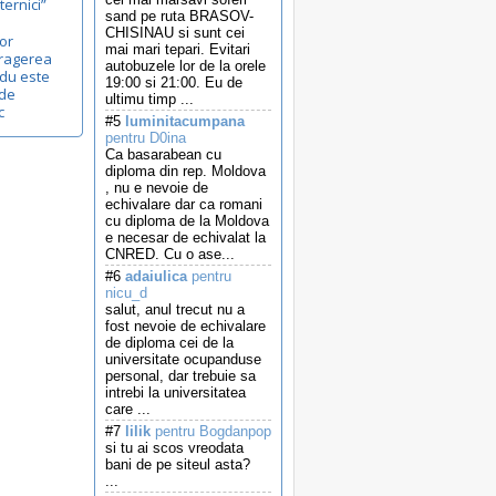
ernici”
sand pe ruta BRASOV-
CHISINAU si sunt cei
gor
mai mari tepari. Evitari
tragerea
autobuzele lor de la orele
ndu este
19:00 si 21:00. Eu de
 de
ultimu timp ...
c
#5
luminitacumpana
pentru D0ina
Ca basarabean cu
diploma din rep. Moldova
, nu e nevoie de
echivalare dar ca romani
cu diploma de la Moldova
e necesar de echivalat la
CNRED. Cu o ase...
#6
adaiulica
pentru
nicu_d
salut, anul trecut nu a
fost nevoie de echivalare
de diploma cei de la
universitate ocupanduse
personal, dar trebuie sa
intrebi la universitatea
care ...
#7
lilik
pentru Bogdanpop
si tu ai scos vreodata
bani de pe siteul asta?
...