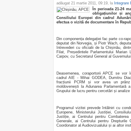
adăugat
21 martie 2011, 09:19
, la
Integrare
În perioada 21-24 ma
obligațiunilor și a
Consiliului Europei din cadrul Adunăr
efectua o vizită de documentare în Repu
Din componența delegației fac parte co-rapo
deputat din Norvegia, și Piotr Wach, deputat
întrevederi cu oficialii de la Chișinău, dint
Filat, Președintele Parlamentului Marian 
Carpov, cu Secretarul General al Guvernului
Deasemenea, coraportorii APCE se vor întâ
cadrul AIE - Mihai GODEA, Dumitru Diaco
fracțiunii PCRM și vor avea un prânz 
moldovenești la Adunarea Parlamentară a 
Grupului de lucru pentru cercetări și analize 
Programul vizitei prevede întâlniri cu conduc
Europene, Ministerului Justiției, Consiliu
Justiție, ai Centrului pentru Combaterea
Generale, ai Centrului pentru Drepturile 
Coordonator al Audiovizualului și ai altor insti