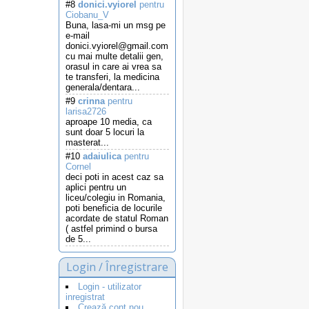
#8
donici.vyiorel
pentru
Ciobanu_V
Buna, lasa-mi un msg pe
e-mail
donici.vyiorel@gmail.com
cu mai multe detalii gen,
orasul in care ai vrea sa
te transferi, la medicina
generala/dentara...
#9
crinna
pentru
larisa2726
aproape 10 media, ca
sunt doar 5 locuri la
masterat...
#10
adaiulica
pentru
Cornel
deci poti in acest caz sa
aplici pentru un
liceu/colegiu in Romania,
poti beneficia de locurile
acordate de statul Roman
( astfel primind o bursa
de 5...
Login / Înregistrare
Login - utilizator
inregistrat
Crează cont nou