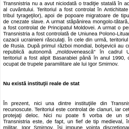
Transnistria nu a avut niciodată o tradiţie statală în 
al cuvântului. Teritoriul a fost controlat în Antichitat
tribul tyrageţilor), apoi de popoare migratoare de tipu
de cnezate slave. A urmat stăpânirea mongolo-tătară, a
a fost controlat de Principatul Moldovei. A urmat o pe
Transnistria a fost controlată de Uniunea Polono-Litua
cazacii ucrainieni răsculaţi. În cele din urmă, teritoriu
de Rusia. După primul război mondial, bolşevicii au c
republică autonomă „moldovenească" în cadrul Uc
teritoriul a fost alipit Basarabiei până în anul 1990, 
ocupat de trupele paramilitare ale lui Igor Smirnov.
Nu există instituţii reale de stat
În prezent, nici una dintre instituţiile din Transn
recunoscute. Teritoriul este controlat de clanuri, iar ce
protejaţi deloc. Nici nu poate fi vorba de un s
Transnistria este, de fapt, un fief de tip medieval, 
militar, Igor Smirnov, îşi impune voinţa discreţiona