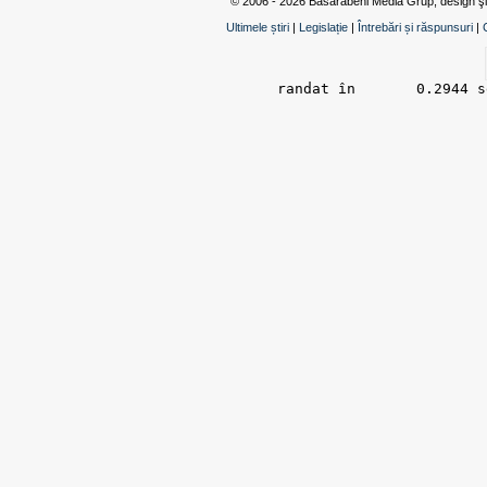
© 2006 - 2026 Basarabeni Media Grup, design ş
Ultimele știri
|
Legislație
|
Întrebări și răspunsuri
|
randat în 	0.