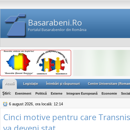
Basarabeni.Ro
Portalul Basarabenilor din România
Acasă
Legislaţie
Întrebări şi răspunsuri
Centre Universitare (Roman
Ştiri:
Eveniment
Politică
Externe
Integrare Europeană
Economie
Socia
6 august 2026, ora locală: 12:14
Cinci motive pentru care Transnis
va deveni stat