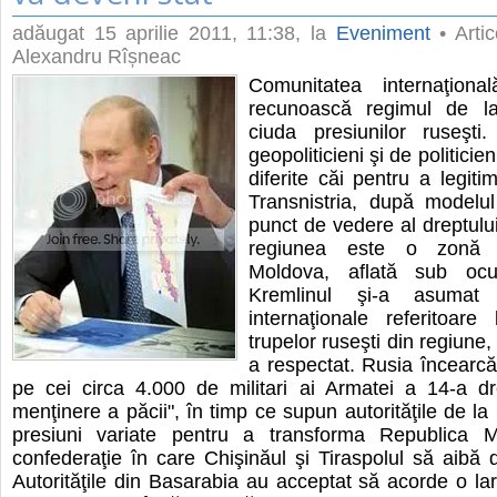
adăugat
15 aprilie 2011, 11:38
, la
Eveniment
• Artic
Alexandru Rîșneac
Comunitatea internaţiona
recunoască regimul de la
ciuda presiunilor ruseşt
geopoliticieni şi de politicie
diferite căi pentru a legiti
Transnistria, după modelu
punct de vedere al dreptului
regiunea este o zonă a
Moldova, aflată sub ocup
Kremlinul şi-a asumat 
internaţionale referitoare
trupelor ruseşti din regiune,
a respectat. Rusia încearcă 
pe cei circa 4.000 de militari ai Armatei a 14-a dr
menţinere a păcii", în timp ce supun autorităţile de la
presiuni variate pentru a transforma Republica M
confederaţie în care Chişinăul şi Tiraspolul să aibă d
Autorităţile din Basarabia au acceptat să acorde o l