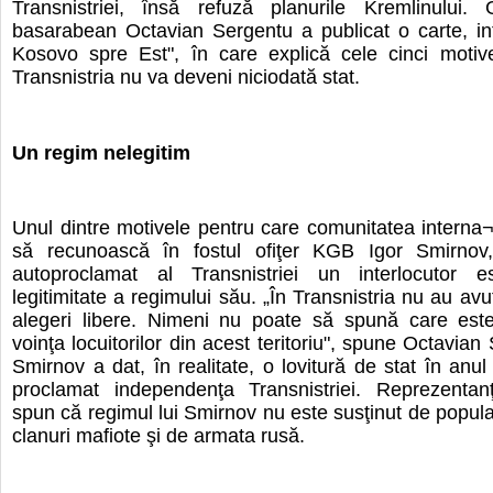
Transnistriei, însă refuză planurile Kremlinului. G
basarabean Octavian Sergentu a publicat o carte, int
Kosovo spre Est", în care explică cele cinci motiv
Transnistria nu va deveni niciodată stat.
Un regim nelegitim
Unul dintre motivele pentru care comunitatea interna¬
să recunoască în fostul ofiţer KGB Igor Smirnov,
autoproclamat al Transnistriei un interlocutor 
legitimitate a regimului său. „În Transnistria nu au avu
alegeri libere. Nimeni nu poate să spună care este,
voinţa locuitorilor din acest teritoriu", spune Octavian
Smirnov a dat, în realitate, o lovitură de stat în anu
proclamat independenţa Transnistriei. Reprezentanţi
spun că regimul lui Smirnov nu este susţinut de populaţ
clanuri mafiote şi de armata rusă.