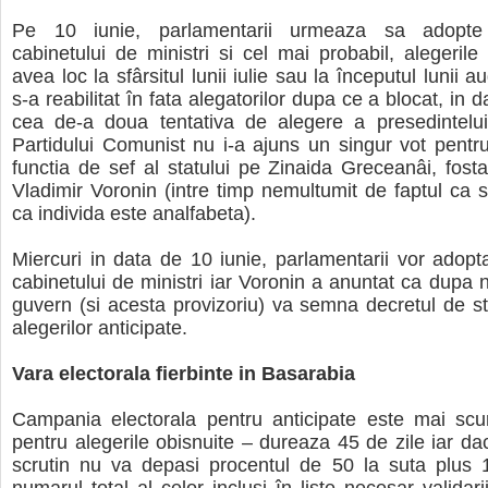
Pe 10 iunie, parlamentarii urmeaza sa adopt
cabinetului de ministri si cel mai probabil, alegerile 
avea loc la sfârsitul lunii iulie sau la începutul lunii a
s-a reabilitat în fata alegatorilor dupa ce a blocat, in d
cea de-a doua tentativa de alegere a presedintelu
Partidului Comunist nu i-a ajuns un singur vot pentr
functia de sef al statului pe Zinaida Greceanâi, fosta 
Vladimir Voronin (intre timp nemultumit de faptul ca s-
ca individa este analfabeta).
Miercuri in data de 10 iunie, parlamentarii vor ado
cabinetului de ministri iar Voronin a anuntat ca dupa 
guvern (si acesta provizoriu) va semna decretul de sta
alegerilor anticipate.
Vara electorala fierbinte in Basarabia
Campania electorala pentru anticipate este mai scu
pentru alegerile obisnuite – dureaza 45 de zile iar da
scrutin nu va depasi procentul de 50 la suta plus 1