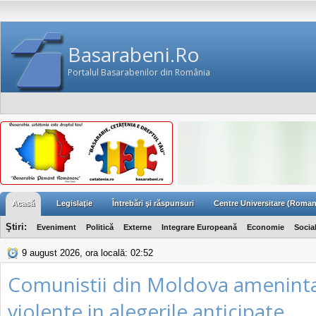
Basarabeni.Ro
Portalul Basarabenilor din România
Acasă
Legislaţie
Întrebări şi răspunsuri
Centre Universitare (Roman
Ştiri:
Eveniment
Politică
Externe
Integrare Europeană
Economie
Socia
9 august 2026, ora locală: 02:52
Comunistii din Moldova ameninta
violente in alegerile anticipate