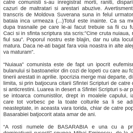
catre comunisti s-au inregistrat morti, raniti, dispari
cazuri de maltratari si arestari abuzive. Avertisment
transcris de Moldova Suverana suna in felul urmator
bataia inca urmeaza (...)Totul este inainte. Ca sa me
dupa trasnaile pe care le-ai facut trebuie sa fii cu fu
Caci si in sfinta scriptura sta scris:”Cine cruta nuiaua,
fiul sau”. Poporul nostru este blajin, dar nu uita locu
matura. Daca ne-ati bagat fara voia noastra in alte ale
va maturam”.
“Nuiaua” comunista este de fapt un ipocrit eufemism
bulanului si bastoanelor din cozi de lopeti cu care au fos
tinerii arestati in aprilie. Ipocrizia merge mai departe, d
limita, si prin batjocura citarii Sfintei Scripturi de catre
si anticrestini. Luarea in desert a Sfintei Scripturi s-ar 
se intoarca comunistilor, drept in moalele capului, i
care tot vorbesc pe la toate colturile sa li se ad
neasteptate, in aceasta vara torida, chiar de catre po
Basarabiei batjocorit atata amar de ani.
“A rosti numele de BASARABIA e una cu a pro