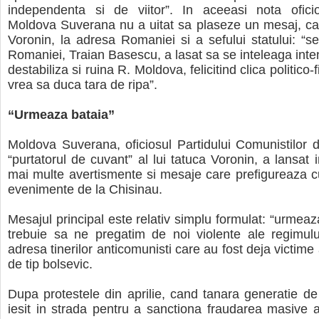
independenta si de viitor”. In aceeasi nota ofici
Moldova Suverana nu a uitat sa plaseze un mesaj, ca 
Voronin, la adresa Romaniei si a sefului statului: “sec
Romaniei, Traian Basescu, a lasat sa se inteleaga inten
destabiliza si ruina R. Moldova, felicitind clica politico-
vrea sa duca tara de ripa”.
“Urmeaza bataia”
Moldova Suverana, oficiosul Partidului Comunistilor 
“purtatorul de cuvant” al lui tatuca Voronin, a lansat i
mai multe avertismente si mesaje care prefigureaza cur
evenimente de la Chisinau.
Mesajul principal este relativ simplu formulat: “urmeaz
trebuie sa ne pregatim de noi violente ale regimulu
adresa tinerilor anticomunisti care au fost deja victime 
de tip bolsevic.
Dupa protestele din aprilie, cand tanara generatie d
iesit in strada pentru a sanctiona fraudarea masive a