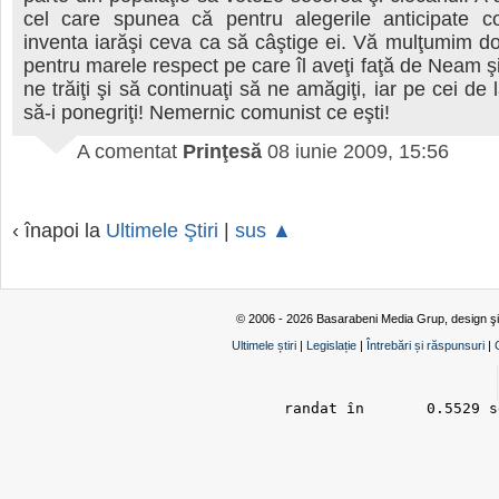
cel care spunea că pentru alegerile anticipate co
inventa iarăşi ceva ca să câştige ei. Vă mulţumim d
pentru marele respect pe care îl aveţi faţă de Neam ş
ne trăiţi şi să continuaţi să ne amăgiţi, iar pe cei d
să-i ponegriţi! Nemernic comunist ce eşti!
A comentat
Prinţesă
08 iunie 2009, 15:56
‹ înapoi la
Ultimele Ştiri
|
sus ▲
© 2006 - 2026 Basarabeni Media Grup, design ş
Ultimele știri
|
Legislație
|
Întrebări și răspunsuri
|
randat în 	0.