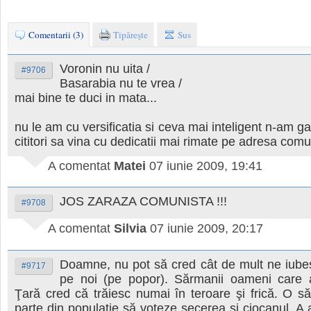
Comentarii (3)
Tipăreşte
Sus
Voronin nu uita /
#9706
Basarabia nu te vrea /
mai bine te duci in mata...
nu le am cu versificatia si ceva mai inteligent n-am gas
cititori sa vina cu dedicatii mai rimate pe adresa comun
A comentat
Matei
07 iunie 2009, 19:41
JOS ZARAZA COMUNISTA !!!
#9708
A comentat
Silvia
07 iunie 2009, 20:17
Doamne, nu pot să cred cât de mult ne iubes
#9717
pe noi (pe popor). Sărmanii oameni care
Ţară cred că trăiesc numai în teroare şi frică. O să
parte din populaţie să voteze secerea şi ciocanul. A 