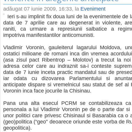
adăugat
07 iunie 2009, 16:33
, la
Eveniment
Ieri s-au implinit fix doua luni de la evenimentele de 
data de 7 aprilie care au degenerat in violente, ares
raniti, ca urmare a represiunii salbatice a regim
impotriva manifestantilor anticomunisti.
Vladimir Voronin, gauleiterul lagarului Moldova, un
ostatici milioane de romani inca din vremea acordului 
(asa zisul pact Ribentrop – Molotov) a trecut la noi
adresa celor care au indraznit sa-i conteste suprem
data de 7 iunie inceta practic mandatul sau de presedi
iar odata cu dizovarea Parlamentului si anuntar
anticipate dispare si vremelnicul sau statut de sef al 
Voronin inca face jocurile la Chisinau.
Pana una alta esecul PCRM se contabilizeaza ca 
personala a lui Vladimir Voronin pe de o parte dar si
unor politici care privesc Chisinaul si Basarabia ca o 
(geo)politica (“geo” deoarece oriunde este vorba de R
geopolitica).