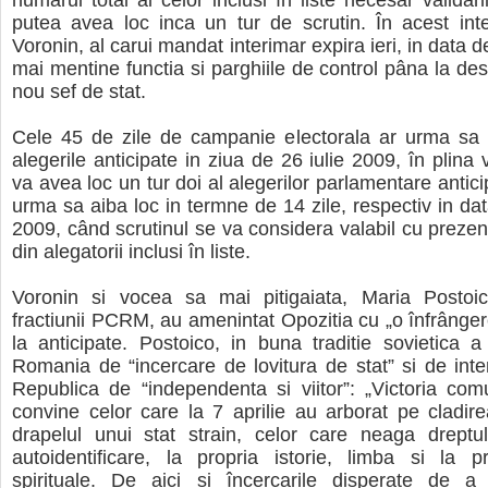
numarul total al celor inclusi în liste necesar validarii
putea avea loc inca un tur de scrutin. În acest inte
Voronin, al carui mandat interimar expira ieri, in data de
mai mentine functia si parghiile de control pâna la d
nou sef de stat.
Cele 45 de zile de campanie electorala ar urma sa 
alegerile anticipate in ziua de 26 iulie 2009, în plina
va avea loc un tur doi al alegerilor parlamentare antic
urma sa aiba loc in termne de 14 zile, respectiv in da
2009, când scrutinul se va considera valabil cu prezent
din alegatorii inclusi în liste.
Voronin si vocea sa mai pitigaiata, Maria Postoic
fractiunii PCRM, au amenintat Opozitia cu „o înfrânger
la anticipate. Postoico, in buna traditie sovietica a
Romania de “incercare de lovitura de stat” si de inten
Republica de “independenta si viitor”: „Victoria comu
convine celor care la 7 aprilie au arborat pe cladire
drapelul unui stat strain, celor care neaga dreptul
autoidentificare, la propria istorie, limba si la prop
spirituale. De aici si încercarile disperate de 