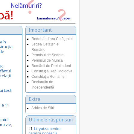
Important
Redobândirea Cetăţeniei
i în
Legea Cetăţeniei
strucția
Române
ade
Permisul de Şedere
Permisul de Muncă
R:
Românii de Pretutindeni
fântul
Constituţia Rep. Moldova
relații
Constituția României
Declarația de
Independență
ui Lech
Extra
 la 11
Arhiva de Știri
Ultimele răspunsuri
antul
ra vie,
#1
Lilyutza
pentru
natalita.popescu