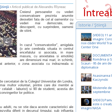
 Ştiinţă
• Articol publicat de Alexandru Rîșneac
Creierul persoanelor cu vederi
conservatoare prezinta anumite
deosebiri fata de cel al oamenilor cu
vederi mai democrate, au
Istorie / Ştiinţă
descoperit, cu surprindere, oamenii
de stiint.
(VIDEO) 11 an
imagini: Con
noii clădiri World Tr
In cazul "conservatorilor", amigdala
Center One
(o arie cerebrala situata in centrul
encefalului si asociata, in mare
DOCUMENTA
masura, cu anxietatea si emotiile)
România și S
are dimensiuni mai mari; in schimb,
Scaun - 95 de ani de 
at anterior, o zona asociata cu indrazneala si
diplomatice
Asasinarea l
Kaczynski
e cercetatori de la Colegiul Universitar din Londra,
mai multor voluntari, printre care doi membri ai
Misterele de
 celalalt - laburist) si 90 de studenti; acestia din
septembrie
convingerilor lor politice.
(VIDEO) Pam
este o creatu
rau adulti, nu se stie daca aceste caracteristici ale
imagini NASA
ezvolta diferit in decursul timpului, sub influenta