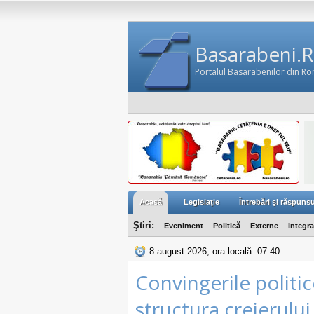
Basarabeni.
Portalul Basarabenilor din R
Acasă
Legislaţie
Întrebări şi răspunsu
Ştiri:
Eveniment
Politică
Externe
Integr
8 august 2026, ora locală: 07:40
Convingerile politi
structura creierulu