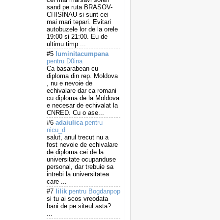
sand pe ruta BRASOV-
CHISINAU si sunt cei
mai mari tepari. Evitari
autobuzele lor de la orele
19:00 si 21:00. Eu de
ultimu timp ...
#5
luminitacumpana
pentru D0ina
Ca basarabean cu
diploma din rep. Moldova
, nu e nevoie de
echivalare dar ca romani
cu diploma de la Moldova
e necesar de echivalat la
CNRED. Cu o ase...
#6
adaiulica
pentru
nicu_d
salut, anul trecut nu a
fost nevoie de echivalare
de diploma cei de la
universitate ocupanduse
personal, dar trebuie sa
intrebi la universitatea
care ...
#7
lilik
pentru Bogdanpop
si tu ai scos vreodata
bani de pe siteul asta?
...