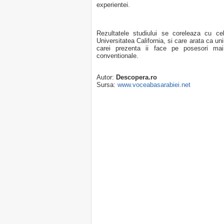
experientei.
Rezultatele studiului se coreleaza cu cel
Universitatea California, si care arata ca u
carei prezenta ii face pe posesori mai 
conventionale.
Autor:
Descopera.ro
Sursa:
www.voceabasarabiei.net