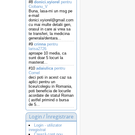
#8
donici.vyiorel
pentru
Ciobanu_V
Buna, lasa-mi un msg pe
e-mail
donici.vyiorel@gmail.com
cu mai multe detalii gen,
orasul in care ai vrea sa
te transferi, la medicina
generala/dentara...
#9
crinna
pentru
larisa2726
aproape 10 media, ca
sunt doar 5 locuri la
masterat...
#10
adaiulica
pentru
Cornel
deci poti in acest caz sa
aplici pentru un
liceu/colegiu in Romania,
poti beneficia de locurile
acordate de statul Roman
( astfel primind o bursa
de 5...
Login / Înregistrare
Login - utilizator
inregistrat
Crează cont nou