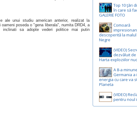
Top 10 ţări d
în care să fa
GALERIE FOTO
e ale unui studiu american anterior, realizat la
Comoară
nii oameni poseda o "gena liberala", numita DRD4, a
inclinati sa adopte vederi politice mai putin
impresionan
descoperită la malul
Negre
(VIDEO) Secr
dezvăluit de 
Harta exploziilor nu
A 8-a minune
Germania a 
energia cu care va s
Planeta
(VIDEO) Rec
pentru noul 