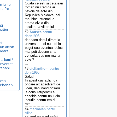
Odata ce esti si cetatean
in lume
roman nu cred ca ai
ci afaceri
nevoie de acte din
Republica Moldova, cel
mai bine intrenati la
starea civila din
tă
localitatea viitorului...
 Mării
#2
Anusca
pentru
dorin1995
dar daca depui direct la
et
universitate si nu intri la
un artist:
buget sau eventual deloc
cleare
mai poti depune si la
consulat sau mu mai ai
 a lumii?
voie ?
inventat
...
tapani
#3
cielfanthom
pentru
dorin1995
Salut!
lama
In acest caz aplici ca
oricare alt absolvent de
iPhone 5
liceu, depunand dosarul
la consulat(pentru a
candida pentru unul din
locurile pentru etnici
rom...
#4
marinaian
pentru
Alina
cei mai marsavi soferi