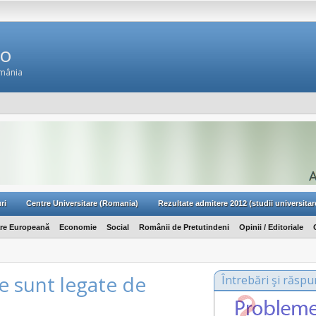
Ro
omânia
ri
Centre Universitare (Romania)
Rezultate admitere 2012 (studii universitar
are Europeană
Economie
Social
Românii de Pretutindeni
Opinii / Editoriale
ce sunt legate de
Întrebări şi răspu
i