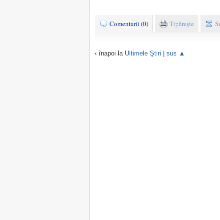
Comentarii (0)
Tipăreşte
S
‹ înapoi la
Ultimele Ştiri
|
sus ▲