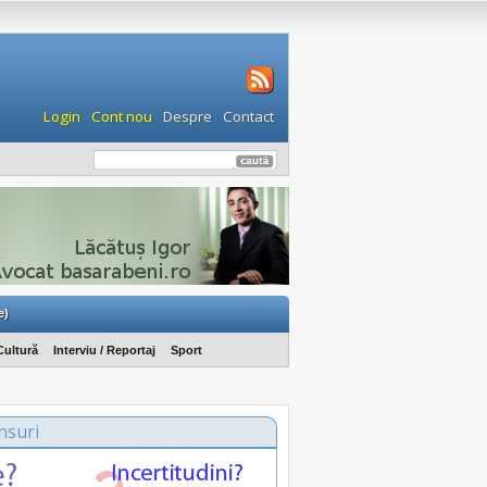
Login
Cont nou
Despre
Contact
e)
Cultură
Interviu / Reportaj
Sport
nsuri