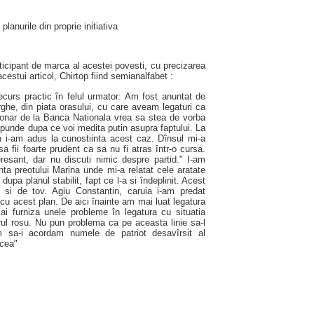
lanurile din proprie initiativa
articipant de marca al acestei povesti, cu precizarea
estui articol, Chirtop fiind semianalfabet :
curs practic în felul urmator: Am fost anuntat de
rghe, din piata orasului, cu care aveam legaturi ca
ionar de la Banca Nationala vrea sa stea de vorba
punde dupa ce voi medita putin asupra faptului. La
in i-am adus la cunostiinta acest caz. Dînsul mi-a
sa fii foarte prudent ca sa nu fi atras într-o cursa.
resant, dar nu discuti nimic despre partid." I-am
inta preotului Marina unde mi-a relatat cele aratate
upa planul stabilit, fapt ce l-a si îndeplinit. Acest
si de tov. Agiu Constantin, caruia i-am predat
cu acest plan. De aici înainte am mai luat legatura
i furniza unele probleme în legatura cu situatia
torul rosu. Nu pun problema ca pe aceasta linie sa-l
sa-i acordam numele de patriot desavîrsit al
lcea"