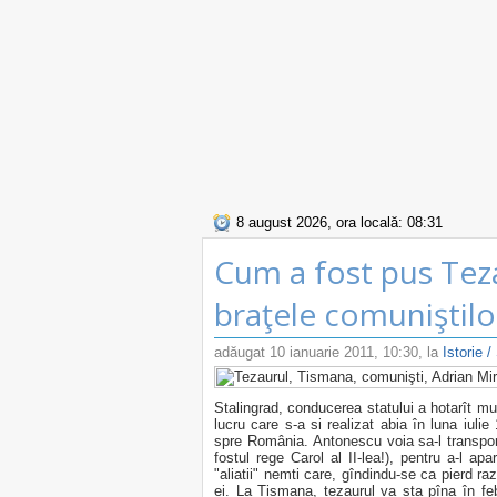
8 august 2026, ora locală: 08:31
Cum a fost pus Teza
braţele comuniştil
adăugat
10 ianuarie 2011, 10:30
, la
Istorie /
Stalingrad, conducerea statului a hotarît m
lucru care s-a si realizat abia în luna iulie 
spre România. Antonescu voia sa-l transporte
fostul rege Carol al II-lea!), pentru a-l ap
"aliatii" nemti care, gîndindu-se ca pierd raz
ei. La Tismana, tezaurul va sta pîna în fe