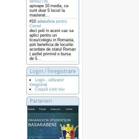
larisa2726
aproape 10 media, ca
sunt doar 5 locuri la
masterat...
#10
adaiulica
pentru
Cornel
deci poti in acest caz sa
aplici pentru un
liceu/colegiu in Romania,
poti beneficia de locurile
acordate de statul Roman
( astfel primind o bursa
de 5...
Login / Înregistrare
Login - utilizator
inregistrat
Crează cont nou
Parteneri