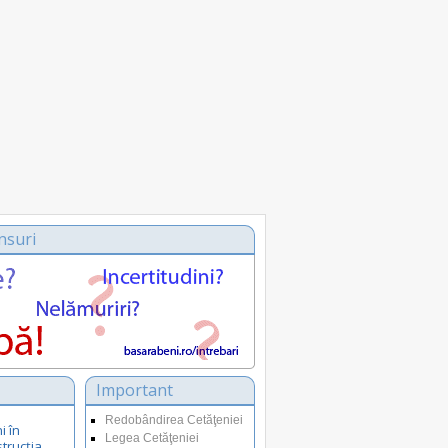
nsuri
Important
Redobândirea Cetăţeniei
i în
Legea Cetăţeniei
strucția