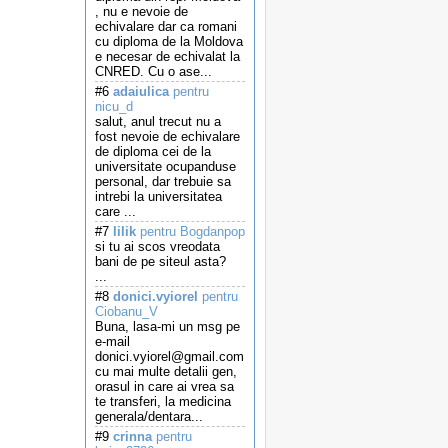
, nu e nevoie de
echivalare dar ca romani
cu diploma de la Moldova
e necesar de echivalat la
CNRED. Cu o ase...
#6
adaiulica
pentru
nicu_d
salut, anul trecut nu a
fost nevoie de echivalare
de diploma cei de la
universitate ocupanduse
personal, dar trebuie sa
intrebi la universitatea
care ...
#7
lilik
pentru Bogdanpop
si tu ai scos vreodata
bani de pe siteul asta?
...
#8
donici.vyiorel
pentru
Ciobanu_V
Buna, lasa-mi un msg pe
e-mail
donici.vyiorel@gmail.com
cu mai multe detalii gen,
orasul in care ai vrea sa
te transferi, la medicina
generala/dentara...
#9
crinna
pentru