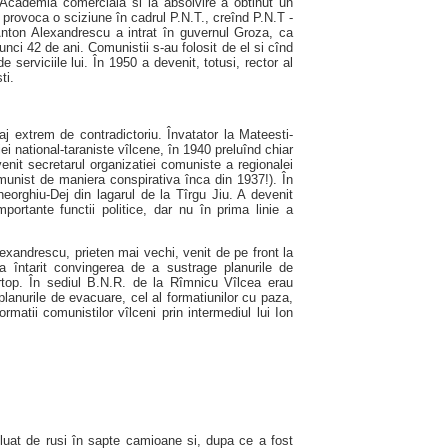
a Academia comerciala si la absolvire a obtinut un
provoca o sciziune în cadrul P.N.T., creînd P.N.T -
Anton Alexandrescu a intrat în guvernul Groza, ca
nci 42 de ani. Comunistii s-au folosit de el si cînd
 serviciile lui. În 1950 a devenit, totusi, rector al
ti.
j extrem de contradictoriu. Învatator la Mateesti-
iei national-taraniste vîlcene, în 1940 preluînd chiar
enit secretarul organizatiei comuniste a regionalei
comunist de maniera conspirativa înca din 1937!). În
eorghiu-Dej din lagarul de la Tîrgu Jiu. A devenit
importante functii politice, dar nu în prima linie a
exandrescu, prieten mai vechi, venit de pe front la
a întarit convingerea de a sustrage planurile de
irtop. În sediul B.N.R. de la Rîmnicu Vîlcea erau
planurile de evacuare, cel al formatiunilor cu paza,
matii comunistilor vîlceni prin intermediul lui Ion
 luat de rusi în sapte camioane si, dupa ce a fost