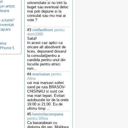
et
universitate si nu intri la
un artist:
buget sau eventual deloc
cleare
mai poti depune si la
consulat sau mu mai ai
 a lumii?
voie ?
inventat
...
tapani
#3
cielfanthom
pentru
dorin1995
Salut!
lama
In acest caz aplici ca
oricare alt absolvent de
iPhone 5
liceu, depunand dosarul
la consulat(pentru a
candida pentru unul din
locurile pentru etnici
rom...
#4
marinaian
pentru
Alina
cei mai marsavi soferi
sand pe ruta BRASOV-
CHISINAU si sunt cei
mai mari tepari. Evitari
autobuzele lor de la orele
19:00 si 21:00. Eu de
ultimu timp ...
#5
luminitacumpana
pentru D0ina
Ca basarabean cu
diploma din rep. Moldova