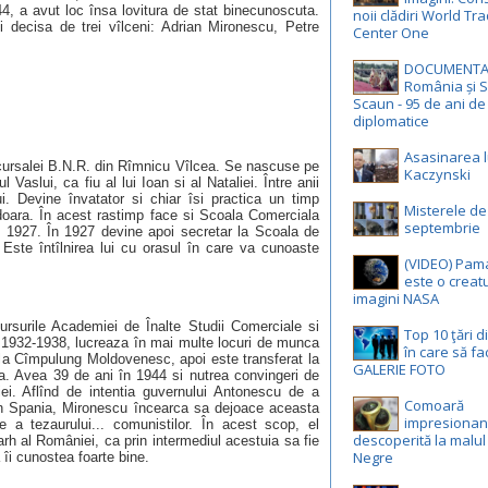
4, a avut loc însa lovitura de stat binecunoscuta.
noii clădiri World Tr
i decisa de trei vîlceni: Adrian Mironescu, Petre
Center One
DOCUMENTA
România și S
Scaun - 95 de ani de 
diplomatice
Asasinarea l
ucursalei B.N.R. din Rîmnicu Vîlcea. Se nascuse pe
Kaczynski
aslui, ca fiu al lui Ioan si al Nataliei. Între anii
. Devine învatator si chiar îsi practica un timp
Misterele de
doara. În acest rastimp face si Scoala Comerciala
septembrie
n 1927. În 1927 devine apoi secretar la Scoala de
Este întîlnirea lui cu orasul în care va cunoaste
(VIDEO) Pam
este o creatu
imagini NASA
ursurile Academiei de Înalte Studii Comerciale si
Top 10 ţări d
e 1932-1938, lucreaza în mai multe locuri de munca
în care să fa
 la Cîmpulung Moldovenesc, apoi este transferat la
GALERIE FOTO
ea. Avea 39 de ani în 1944 si nutrea convingeri de
ei. Aflînd de intentia guvernului Antonescu de a
Comoară
n Spania, Mironescu încearca sa dejoace aceasta
impresionan
e a tezaurului... comunistilor. În acest scop, el
descoperită la malul
iarh al României, ca prin intermediul acestuia sa fie
Negre
 îi cunostea foarte bine.