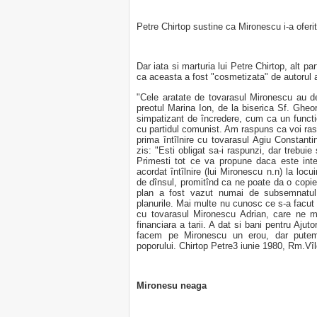
Petre Chirtop sustine ca Mironescu i-a oferit p
Dar iata si marturia lui Petre Chirtop, alt p
ca aceasta a fost "cosmetizata" de autorul ac
"Cele aratate de tovarasul Mironescu au de
preotul Marina Ion, de la biserica Sf. Gheo
simpatizant de încredere, cum ca un funct
cu partidul comunist. Am raspuns ca voi ras
prima întîlnire cu tovarasul Agiu Constant
zis: "Esti obligat sa-i raspunzi, dar trebuie 
Primesti tot ce va propune daca este inte
acordat întîlnire (lui Mironescu n.n) la locu
de dînsul, promitînd ca ne poate da o copie d
plan a fost vazut numai de subsemnatul 
planurile. Mai multe nu cunosc ce s-a facut 
cu tovarasul Mironescu Adrian, care ne ma
financiara a tarii. A dat si bani pentru Aju
facem pe Mironescu un erou, dar putem 
poporului. Chirtop Petre3 iunie 1980, Rm.Vî
Mironesu neaga