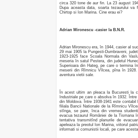
circa 320 tone de aur fin. La 23 august 194
Dupa aceasta data, soarta tezaurului va f
Chirtop si Ion Marina. Cine erau ei?
Adrian Mironescu -casier la B.N.R.
Adrian Mironescu era, în 1944, casier al s
29 mai 1905 la Pungesti-Dumbraveni, judetul V
1923-1925 face Scoala Normala din Vaslui
meseria în satul Pestera, din judetul Hune
Superioara din Hateg, pe care o termina î
meserii din Rîmnicu Vîlcea, pîna în 1928. 
aventura vietii sale.
În acest ultim an pleaca la Bucuresti la c
Industriale pe care o absolva în 1932. Într
din Moldova. Între 1938-1941 este contabil
filiala Bancii Nationale de la Rîmnicu Vîlc
stînga, se pare, înca din vremea studenti
evacua tezaurul României de la Tismana î
tentativa transmitînd planurile de evacuar
apeleaza la preotul Ion Marina, viitorul patr
informati si comunistii locali, pe care acesta