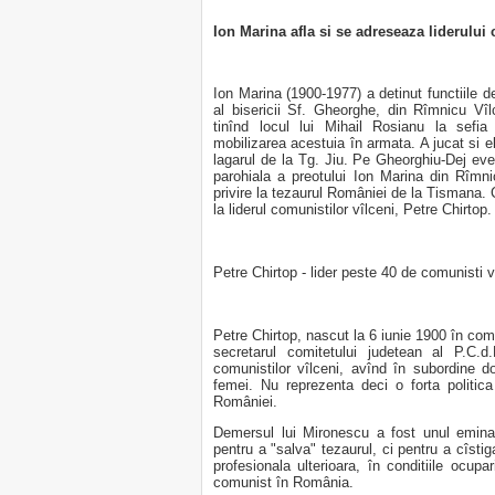
Ion Marina afla si se adreseaza liderului
Ion Marina (1900-1977) a detinut functiile d
al bisericii Sf. Gheorghe, din Rîmnicu Vîl
tinînd locul lui Mihail Rosianu la sefia
mobilizarea acestuia în armata. A jucat si el
lagarul de la Tg. Jiu. Pe Gheorghiu-Dej ev
parohiala a preotului Ion Marina din Rîmn
privire la tezaurul României de la Tismana.
la liderul comunistilor vîlceni, Petre Chirtop.
Petre Chirtop - lider peste 40 de comunisti v
Petre Chirtop, nascut la 6 iunie 1900 în com
secretarul comitetului judetean al P.C.d
comunistilor vîlceni, avînd în subordine d
femei. Nu reprezenta deci o forta politic
României.
Demersul lui Mironescu a fost unul emina
pentru a "salva" tezaurul, ci pentru a cîstiga
profesionala ulterioara, în conditiile ocupari
comunist în România.