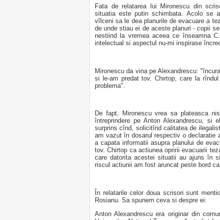
Fata de relatarea lui Mironescu din scri
situatia este putin schimbata. Acolo se a
vîlceni sa le dea planurile de evacuare a te
de unde stiau ei de aceste planuri - copii se 
nestiind la vremea aceea ce înseamna C.C
intelectual si aspectul nu-mi inspirase încred
Mironescu da vina pe Alexandrescu: "încuraj
si le-am predat tov. Chirtop, care la rîndul
problema".
De fapt, Mironescu vrea sa plateasca nist
întreprindere pe Anton Alexandrescu, si e
surprins cînd, solicitînd calitatea de ilegali
am vazut în dosarul respectiv o declaratie a
a capata informatii asupra planului de ev
tov. Chirtop ca actiunea opririi evacuarii tez
care datorita acestei situatii au ajuns în 
riscul actiunii am fost aruncat peste bord 
În relatarile celor doua scrisori sunt menti
Rosianu. Sa spunem ceva si despre ei:
Anton Alexandrescu era originar din comun