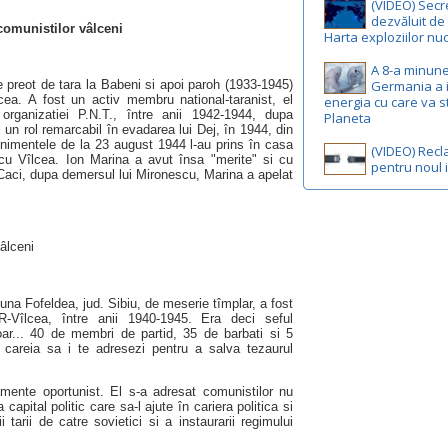
(VIDEO) Secr
dezvăluit de 
 comunistilor vâlceni
Harta exploziilor nu
A 8-a minune
Germania a 
e preot de tara la Babeni si apoi paroh (1933-1945)
cea. A fost un activ membru national-taranist, el
energia cu care va s
 organizatiei P.N.T., între anii 1942-1944, dupa
Planeta
 un rol remarcabil în evadarea lui Dej, în 1944, din
enimentele de la 23 august 1944 l-au prins în casa
(VIDEO) Rec
icu Vîlcea. Ion Marina a avut însa "merite" si cu
pentru noul 
 Caci, dupa demersul lui Mironescu, Marina a apelat
âlceni
una Fofeldea, jud. Sibiu, de meserie tîmplar, a fost
.R-Vîlcea, între anii 1940-1945. Era deci seful
oar... 40 de membri de partid, 35 de barbati si 5
a careia sa i te adresezi pentru a salva tezaurul
mente oportunist. El s-a adresat comunistilor nu
 capital politic care sa-l ajute în cariera politica si
i tarii de catre sovietici si a instaurarii regimului