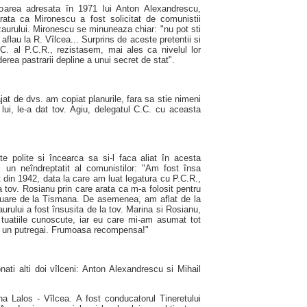
soarea adresata în 1971 lui Anton Alexandrescu,
rata ca Mironescu a fost solicitat de comunistii
zaurului. Mironescu se minuneaza chiar: "nu pot sti
aflau la R. Vîlcea... Surprins de aceste pretentii si
. al P.C.R., rezistasem, mai ales ca nivelul lor
erea pastrarii depline a unui secret de stat".
at de dvs. am copiat planurile, fara sa stie nimeni
 lui, le-a dat tov. Agiu, delegatul C.C. cu aceasta
e polite si încearca sa si-l faca aliat în acesta
l un neîndreptatit al comunistilor: "Am fost însa
st din 1942, data la care am luat legatura cu P.C.R.,
 tov. Rosianu prin care arata ca m-a folosit pentru
acuare de la Tismana. De asemenea, am aflat de la
aurului a fost însusita de la tov. Marina si Rosianu,
situatiile cunoscute, iar eu care mi-am asumat tot
ca un putregai. Frumoasa recompensa!"
onati alti doi vîlceni: Anton Alexandrescu si Mihail
a Lalos - Vîlcea. A fost conducatorul Tineretului