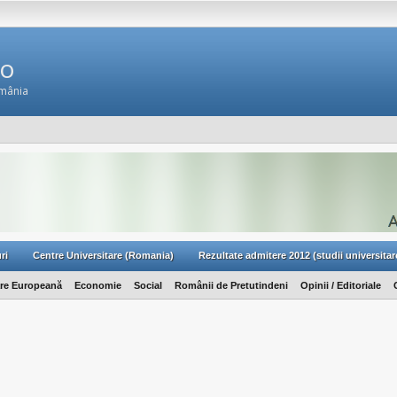
Ro
omânia
ri
Centre Universitare (Romania)
Rezultate admitere 2012 (studii universitar
are Europeană
Economie
Social
Românii de Pretutindeni
Opinii / Editoriale