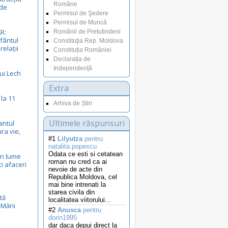
Române
ade
Permisul de Şedere
Permisul de Muncă
R:
Românii de Pretutindeni
fântul
Constituţia Rep. Moldova
relații
Constituția României
Declarația de
Independență
ui Lech
Extra
 la 11
Arhiva de Știri
Ultimele răspunsuri
antul
ra vie,
#1
Lilyutza
pentru
natalita.popescu
Odata ce esti si cetatean
in lume
roman nu cred ca ai
ci afaceri
nevoie de acte din
Republica Moldova, cel
mai bine intrenati la
starea civila din
tă
localitatea viitorului...
 Mării
#2
Anusca
pentru
dorin1995
dar daca depui direct la