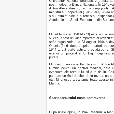
Universitar National-Taranesc. A studiat l
post modest la Banca Nationala. În 1945 va 
Anton Alexandrescu, un mic grup politic. 
ministru al Cooperatiei (1945-1947). Avea atu
s-au instalat bine la putere s-au dispensat de
Academiei de Studii Economice din Bucures
Mihail Rosianu (1900-1973) este un persona
Vîlcea, a fost un lider important al organizat
sefia organizatiei. La 23 august 1944 a dev
Oltenia (fiind, dupa propria-i marturisire, 
1944 a luat parte activa la evadarea lui Gh
ulterior un protejat al lui Dej îndeplinind 
puterii.
Mironescu s-a consultat deci si cu Anton Al
Rîmnic pentru un control medical, care i-
evacuare ale tezaurului si a le da lui Ch
pastrate un rînd de chei de la tezaur, ca si 
etc. Mironescu a transmis toate aceste infor
Marina.
Soarta tezaurului naste controverse
Dupa unele opinii, în 1947, tezaurul a fost