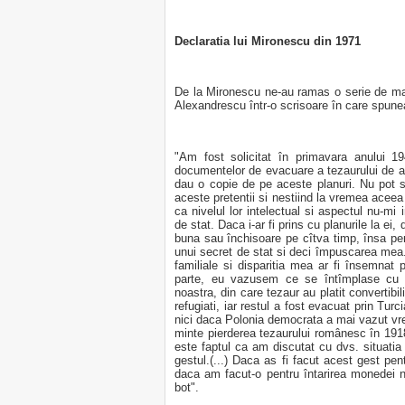
Declaratia lui Mironescu din 1971
De la Mironescu ne-au ramas o serie de mart
Alexandrescu într-o scrisoare în care spune
"Am fost solicitat în primavara anului 1
documentelor de evacuare a tezaurului de au
dau o copie de pe aceste planuri. Nu pot s
aceste pretentii si nestiind la vremea acee
ca nivelul lor intelectual si aspectul nu-mi 
de stat. Daca i-ar fi prins cu planurile la ei, d
buna sau închisoare pe cîtva timp, însa pen
unui secret de stat si deci împuscarea mea. O
familiale si disparitia mea ar fi însemnat
parte, eu vazusem ce se întîmplase cu te
noastra, din care tezaur au platit convertibili
refugiati, iar restul a fost evacuat prin Turc
nici daca Polonia democrata a mai vazut v
minte pierderea tezaurului românesc în 191
este faptul ca am discutat cu dvs. situatia
gestul.(...) Daca as fi facut acest gest pe
daca am facut-o pentru întarirea monedei no
bot".