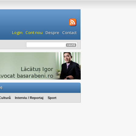
Login
Cont nou
Despre
Contact
e)
Cultură
Interviu / Reportaj
Sport