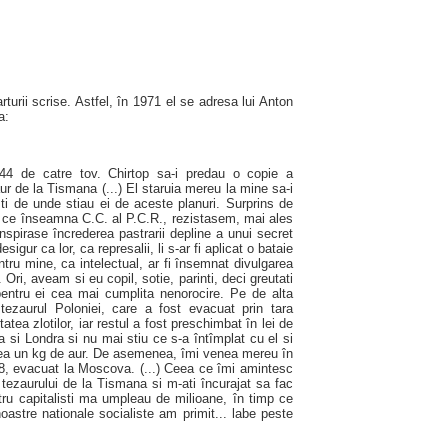
urii scrise. Astfel, în 1971 el se adresa lui Anton
a:
944 de catre tov. Chirtop sa-i predau o copie a
r de la Tismana (...) El staruia mereu la mine sa-i
ti de unde stiau ei de aceste planuri. Surprins de
a ce înseamna C.C. al P.C.R., rezistasem, mai ales
inspirase încrederea pastrarii depline a unui secret
esigur ca lor, ca represalii, li s-ar fi aplicat o bataie
tru mine, ca intelectual, ar fi însemnat divulgarea
ri, aveam si eu copil, sotie, parinti, deci greutati
 pentru ei cea mai cumplita nenorocire. Pe de alta
zaurul Poloniei, care a fost evacuat prin tara
tatea zlotilor, iar restul a fost preschimbat în lei de
ia si Londra si nu mai stiu ce s-a întîmplat cu el si
rea un kg de aur. De asemenea, îmi venea mereu în
8, evacuat la Moscova. (...) Ceea ce îmi amintesc
 tezaurului de la Tismana si m-ati încurajat sa fac
ntru capitalisti ma umpleau de milioane, în timp ce
astre nationale socialiste am primit... labe peste