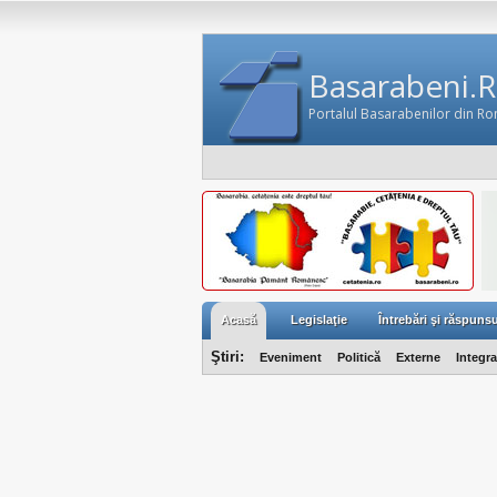
Basarabeni.
Portalul Basarabenilor din R
Acasă
Legislaţie
Întrebări şi răspunsu
Ştiri:
Eveniment
Politică
Externe
Integr