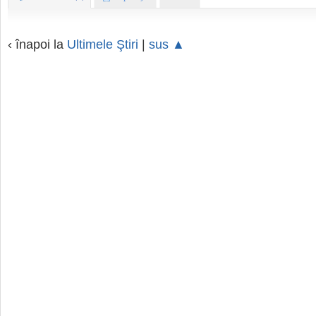
‹ înapoi la
Ultimele Ştiri
|
sus ▲