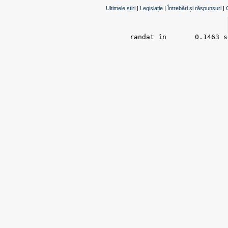
Ultimele știri
|
Legislație
|
Întrebări și răspunsuri
|
randat în 	0.