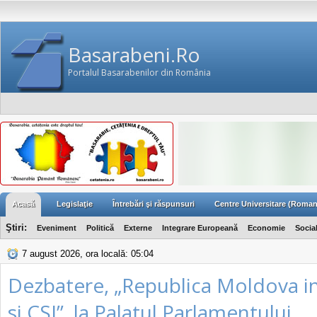
Basarabeni.Ro
Portalul Basarabenilor din România
Acasă
Legislaţie
Întrebări şi răspunsuri
Centre Universitare (Roman
Ştiri:
Eveniment
Politică
Externe
Integrare Europeană
Economie
Socia
7 august 2026, ora locală: 05:04
Dezbatere, „Republica Moldova i
si CSI”, la Palatul Parlamentului