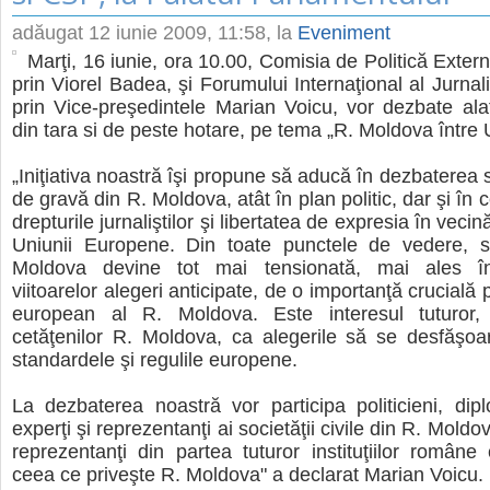
adăugat
12 iunie 2009, 11:58
, la
Eveniment
Marţi, 16 iunie, ora 10.00, Comisia de Politică Exter
prin Viorel Badea, şi Forumului Internaţional al Jurnal
prin Vice-preşedintele Marian Voicu, vor dezbate alatu
din tara si de peste hotare, pe tema „R. Moldova între 
„Iniţiativa noastră îşi propune să aducă în dezbaterea 
de gravă din R. Moldova, atât în plan politic, dar şi în 
drepturile jurnaliştilor şi libertatea de expresia în vecin
Uniunii Europene. Din toate punctele de vedere, si
Moldova devine tot mai tensionată, mai ales în
viitoarelor alegeri anticipate, de o importanţă crucială 
european al R. Moldova. Este interesul tuturor,
cetăţenilor R. Moldova, ca alegerile să se desfăşoa
standardele şi regulile europene.
La dezbaterea noastră vor participa politicieni, diplom
experţi şi reprezentanţi ai societăţii civile din R. Mold
reprezentanţi din partea tuturor instituţiilor române c
ceea ce priveşte R. Moldova" a declarat Marian Voicu.