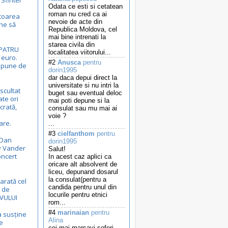
Sfintei
Odata ce esti si cetatean
roman nu cred ca ai
toarea
nevoie de acte din
ne să
Republica Moldova, cel
mai bine intrenati la
starea civila din
 PATRU
localitatea viitorului...
 euro.
#2
Anusca
pentru
spune de
dorin1995
dar daca depui direct la
universitate si nu intri la
scultat
buget sau eventual deloc
te ori
mai poti depune si la
crată,
consulat sau mu mai ai
voie ?
are.
...
#3
cielfanthom
pentru
 Dan
dorin1995
y Vander
Salut!
oncert
In acest caz aplici ca
oricare alt absolvent de
liceu, depunand dosarul
la consulat(pentru a
arată cel
candida pentru unul din
 de
locurile pentru etnici
VULUI
rom...
#4
marinaian
pentru
a susține
Alina
e
cei mai marsavi soferi