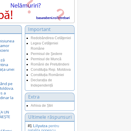
Important
Redobândirea Cetăţeniei
misiunea
Legea Cetăţeniei
 amor
Române
ticieni
Permisul de Şedere
Permisul de Muncă
eză
ntina
Românii de Pretutindeni
iața unei
Constituţia Rep. Moldova
Constituția României
Declarația de
sând pe
Independență
 Moldova.
es a
Extra
rdinar la
Arhiva de Știri
CA UN
Ultimele răspunsuri
ĂIEȘTE
#1
Lilyutza
pentru
natalita.popescu