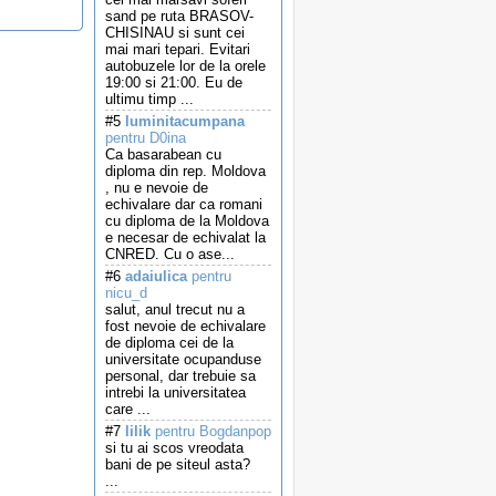
sand pe ruta BRASOV-
CHISINAU si sunt cei
mai mari tepari. Evitari
autobuzele lor de la orele
19:00 si 21:00. Eu de
ultimu timp ...
#5
luminitacumpana
pentru D0ina
Ca basarabean cu
diploma din rep. Moldova
, nu e nevoie de
echivalare dar ca romani
cu diploma de la Moldova
e necesar de echivalat la
CNRED. Cu o ase...
#6
adaiulica
pentru
nicu_d
salut, anul trecut nu a
fost nevoie de echivalare
de diploma cei de la
universitate ocupanduse
personal, dar trebuie sa
intrebi la universitatea
care ...
#7
lilik
pentru Bogdanpop
si tu ai scos vreodata
bani de pe siteul asta?
...