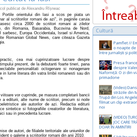
icol publicat de Alexandru Rîșneac
a Portile orientului din Iasi a scos pe piata un
nar al scriitorilor romani de azi", in paginile caruia
asesc circa 2000 de scriitori romani ai zilelor
e, din Romania, Basarabia, Bucovina de Nord,
Cultură
l sarbesc, Europa Occidentala, Israel si America,
ite Romanian Global News, care citeaza Gazeta
ia.
Pamflet // E
o noapte de
între jurnaliști și poli
practic, cea mai cuprinzatoare lucrare despre
Presa franc
 timpului prezent, de la debutanti foarte tineri, pana
despre Vale
pectabile personalitati octogenare si nonagenare
Naforniță: O zi din v
e in lume literara din vatra limbii romanesti sau din
primadone
ra.
(Video) Dan
străzile din
e viitoare vor cuprinde, pe masura completarii bancii
Trupă din Los Angel
 a editurii, alte nume de scriitori, precum si noile
filmat un clip extrao
eletristice ale autorilor de azi. Redactia editurii
noi
ce sintetice si fotografiile creatorilor de literatura,
aici sau in precedenta lucrare.
(VIDEO) ȚUR
JOC CARE TR
DOAR ÎN AMINTIRI
ise de autori, de filialele teritoriale ale uniunilor de
dent o galerie a scriitorilor romani din anii 2010.