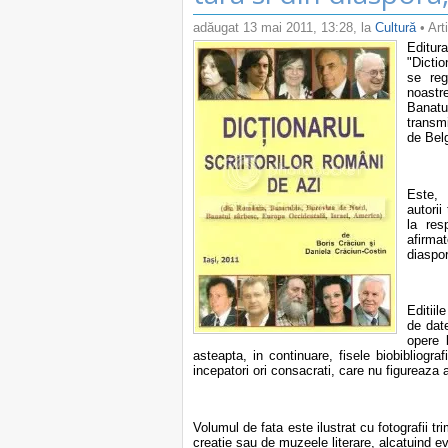
adăugat
13 mai 2011, 13:28
, la
Cultură
• Art
Editur
"Dictio
se reg
noastr
Banatu
transm
de Belg
Este, 
autorii
la res
afirmat
diaspo
Editiil
de date
opere b
asteapta, in continuare, fisele biobibliografi
incepatori ori consacrati, care nu figureaza 
Volumul de fata este ilustrat cu fotografii trim
creatie sau de muzeele literare, alcatuind evi