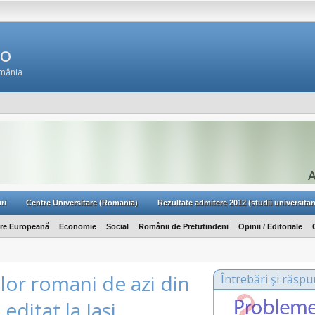
Ro
omânia
ri
Centre Universitare (Romania)
Rezultate admitere 2012 (studii universitar
are Europeană
Economie
Social
Românii de Pretutindeni
Opinii / Editoriale
rilor romani de azi din
Întrebări şi răspu
 editat la Iasi