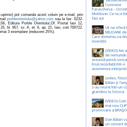
Sărbătoarea 
Cuvioase
Parascheva – Ocroti
Moldovei. Ce nu e bi
rii cuprinsi) pot comanda acest volum pe e-mail, prin
faci azi
-mail
portileorientului@yahoo.com
sau la fax: 0232-
6, Editura Portile Orientului,Of. Postal Iasi 12,
UE ne oferă
5, bl. 957, sc. A, et. 6, ap. 22, Iasi, cod 700722.
umai 3 exemplare (reducere 25%).
MILIOANE de
Care domeniu va di
investiții
(VIDEO) Am a
de nenumăra
această piesă consa
însă niciodată într-o
asemenea interpret
(video, foto)
Bălan și Tan
s-au reunit într-un c
grandios la Soroca
(VIDEO) Cum 
mai nou CLIP
promovare a BRAŞO
Dan Bălan v
un concert d