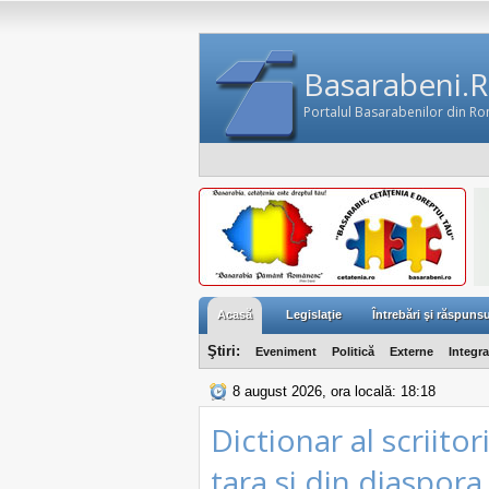
Basarabeni.
Portalul Basarabenilor din R
Acasă
Legislaţie
Întrebări şi răspunsu
Ştiri:
Eveniment
Politică
Externe
Integr
8 august 2026, ora locală: 18:18
Dictionar al scriito
tara si din diaspora,