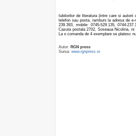
Iubitorilor de literatura (intre care si auto
telefon sau posta, ramburs la adresa de e
239.393, mobile: 0745-529.135, 0744-237.15
Casuta postala 2702, Soseaua Nicolina, nr. 2
La o comanda de 4 exemplare se platesc n
Autor:
RGN press
Sursa:
www.rgnpress.ro