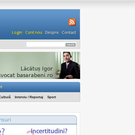
Login
Cont nou
Despre
Contact
e)
Cultură
Interviu / Reportaj
Sport
nsuri