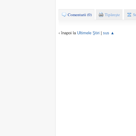
Comentarii (0)
Tipăreşte
S
‹ înapoi la
Ultimele Ştiri
|
sus ▲