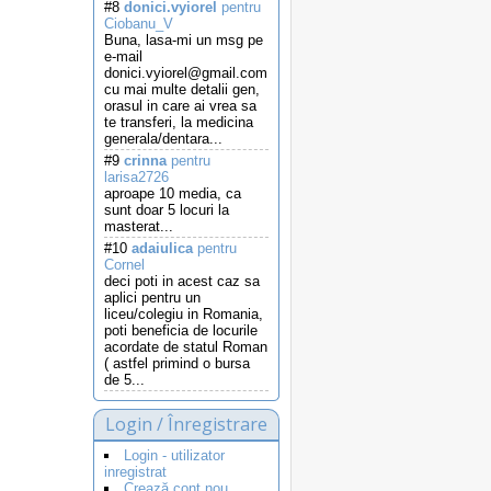
#8
donici.vyiorel
pentru
Ciobanu_V
Buna, lasa-mi un msg pe
e-mail
donici.vyiorel@gmail.com
cu mai multe detalii gen,
orasul in care ai vrea sa
te transferi, la medicina
generala/dentara...
#9
crinna
pentru
larisa2726
aproape 10 media, ca
sunt doar 5 locuri la
masterat...
#10
adaiulica
pentru
Cornel
deci poti in acest caz sa
aplici pentru un
liceu/colegiu in Romania,
poti beneficia de locurile
acordate de statul Roman
( astfel primind o bursa
de 5...
Login / Înregistrare
Login - utilizator
inregistrat
Crează cont nou