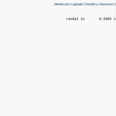
Ultimele știri
|
Legislație
|
Întrebări și răspunsuri
|
randat în 	0.