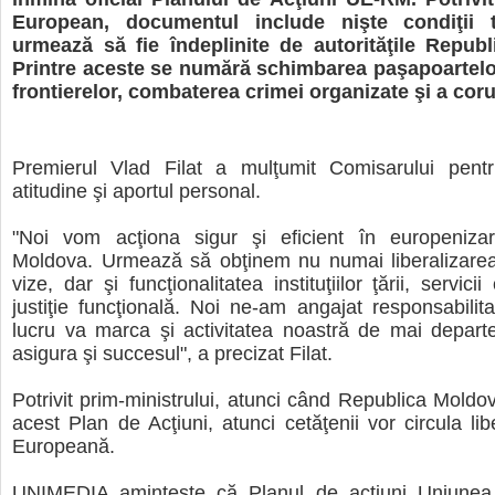
European, documentul include nişte condiţii 
urmează să fie îndeplinite de autorităţile Republ
Printre aceste se numără schimbarea paşapoartelor,
frontierelor, combaterea crimei organizate şi a corup
Premierul Vlad Filat a mulţumit Comisarului pentr
atitudine şi aportul personal.
"Noi vom acţiona sigur şi eficient în europenizar
Moldova. Urmează să obţinem nu numai liberalizarea
vize, dar şi funcţionalitatea instituţiilor ţării, servicii
justiţie funcţională. Noi ne-am angajat responsabilita
lucru va marca şi activitatea noastră de mai depart
asigura şi succesul", a precizat Filat.
Potrivit prim-ministrului, atunci când Republica Moldov
acest Plan de Acţiuni, atunci cetăţenii vor circula li
Europeană.
UNIMEDIA aminteşte că Planul de acţiuni Uniunea