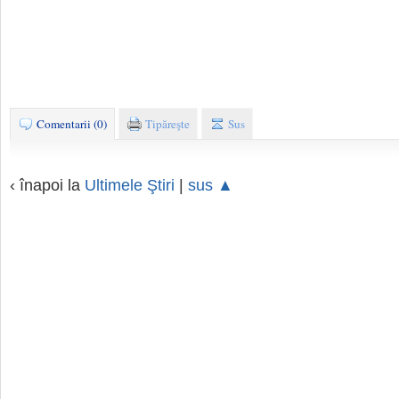
Comentarii (0)
Tipăreşte
Sus
‹ înapoi la
Ultimele Ştiri
|
sus ▲