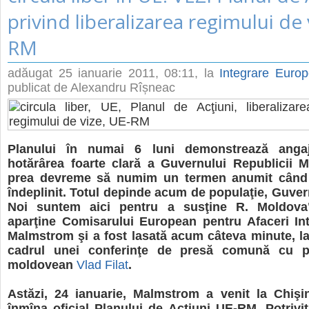
privind liberalizarea regimului de
RM
adăugat
25 ianuarie 2011, 08:11
, la
Integrare Eur
publicat de Alexandru Rîșneac
Planului în numai 6 luni demonstrează angaj
hotărârea foarte clară a Guvernului Republicii 
prea devreme să numim un termen anumit când 
îndeplinit. Totul depinde acum de populaţie, Guver
Noi suntem aici pentru a susţine R. Moldova"
aparţine Comisarului European pentru Afaceri Int
Malmstrom şi a fost lasată acum câteva minute, la
cadrul unei conferinţe de presă comună cu pr
moldovean
Vlad Filat
.
Astăzi, 24 ianuarie, Malmstrom a venit la Chişi
înmîna oficial Planului de Acţiuni UE-RM. Potrivi