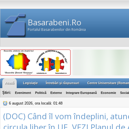
Basarabeni.Ro
Portalul Basarabenilor din România
Acasă
Legislaţie
Întrebări şi răspunsuri
Centre Universitare (Roman
Ştiri:
Eveniment
Politică
Externe
Integrare Europeană
Economie
Socia
6 august 2026, ora locală: 01:48
(DOC) Când îl vom îndeplini, atu
circula liber în UE. VEZI Planul de 