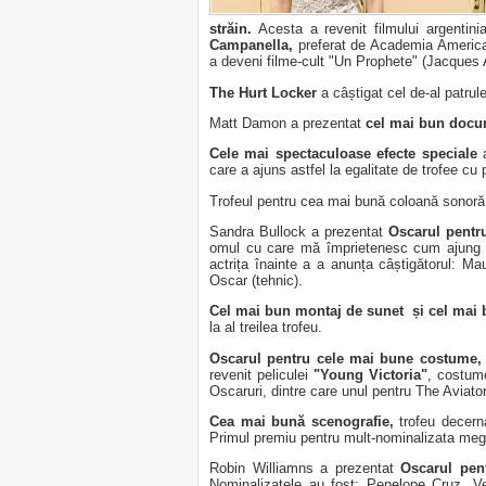
străin.
Acesta a revenit filmului argenti
Campanella,
preferat de Academia America
a deveni filme-cult "Un Prophete" (Jacques
The Hurt Locker
a câștigat cel de-al patru
Matt Damon a prezentat
cel mai bun docu
Cele mai spectaculoase efecte speciale
care a ajuns astfel la egalitate de trofee cu
Trofeul pentru cea mai bună coloană sonoră a
Sandra Bullock a prezentat
Oscarul pent
omul cu care mă împrietenesc cum ajung p
actrița înainte a a anunța câștigătorul: Ma
Oscar (tehnic).
Cel mai bun montaj de sunet și cel mai
la al treilea trofeu.
Oscarul pentru cele mai bune costume,
revenit peliculei
"Young Victoria"
, costum
Oscaruri, dintre care unul pentru The Aviator
Cea mai bună scenografie,
trofeu decern
Primul premiu pentru mult-nominalizata meg
Robin Williamns a prezentat
Oscarul pent
Nominalizatele au fost: Penelope Cruz, V