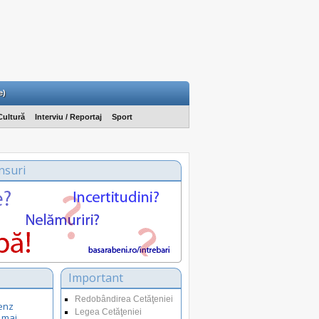
e)
Cultură
Interviu / Reportaj
Sport
nsuri
Important
Redobândirea Cetăţeniei
enz
Legea Cetăţeniei
 mai