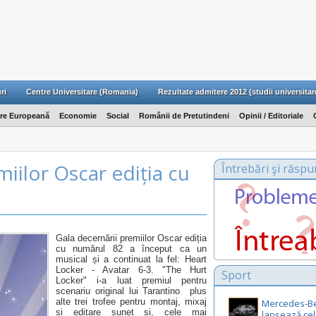
ri
Centre Universitare (Romania)
Rezultate admitere 2012 (studii universitar
are Europeană
Economie
Social
Românii de Pretutindeni
Opinii / Editoriale
miilor Oscar ediția cu
Întrebări şi răspu
Gala decernării premiilor Oscar ediția
cu numărul 82 a început ca un
musical și a continuat la fel: Heart
Locker - Avatar 6-3. "The Hurt
Sport
Locker" i-a luat premiul pentru
scenariu original lui Tarantino plus
alte trei trofee pentru montaj, mixaj
Mercedes-B
și editare sunet și, cele mai
lansează cel