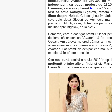
blockbusterul Avatar, de 250-300 de mi
independent cu buget modest de 11-15
Cameron,
care și-a plănuit
timp
de 15 ani
fost sa soție Kathryn Bigelow, femeia c
filme despre război.
Cei doi și-au împărți
cele cele două Globuri de Aur, cele mai 
premiilor BAFTA, șase, dintre care pentru cel
înclinat spre Bigelow, ca la SAG.
Cameron, care a câştigat premiul Oscar pent
declarat că ar dori ca "Avatar" să fie pre
Oscar . Am câteva, nu cred că mai am nevoi
ar însemna mult să primească un premiu", a 
Avatar a luat premii de echipă: cea mai bun
execlență în efecte speciale.
Cea mai bună actriță
a anului 2010 în opi
mulțumit printre altele, "iubitei ei, Mar
Carey Mulligan care arată dezgustător de 