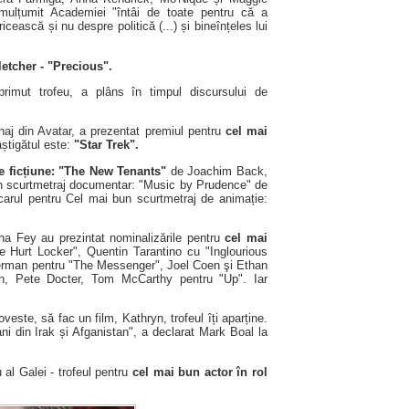
mulțumit Academiei "întâi de toate pentru că a
ească și nu despre politică (...) și bineînțeles lui
letcher - "Precious".
 primut trofeu, a plâns în timpul discursului de
naj din Avatar, a prezentat premiul pentru
cel mai
âștigătul este:
"Star Trek".
e ficțiune: "The New Tenants"
de Joachim Back,
n scurtmetraj documentar: "Music by Prudence" de
carul pentru Cel mai bun scurtmetraj de animație:
ina Fey au prezintat nominalizările pentru
cel mai
 Hurt Locker", Quentin Tarantino cu "Inglourious
rman pentru "The Messenger", Joel Coen şi Ethan
, Pete Docter, Tom McCarthy pentru "Up". Iar
este, să fac un film, Kathryn, trofeul îți aparține.
ni din Irak și Afganistan", a declarat
Mark Boal la
al Galei - trofeul pentru
cel mai bun actor în rol