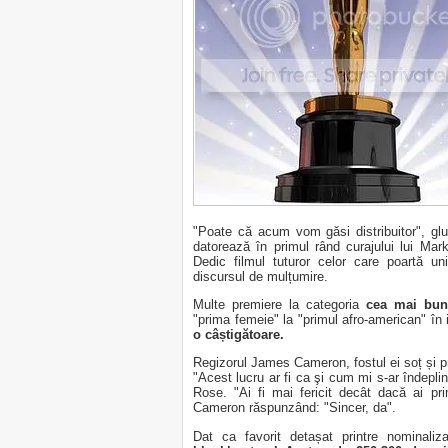
"Poate că acum vom găsi distribuitor", gl
datorează în primul rând curajului lui Mark 
Dedic filmul tuturor celor care poartă u
discursul de mulțumire.
Multe premiere la categoria
cea mai bun
"prima femeie" la "primul afro-american" în i
o câștigătoare.
Regizorul James Cameron, fostul ei soț și pr
"Acest lucru ar fi ca şi cum mi s-ar îndepli
Rose. "Ai fi mai fericit decât dacă ai pr
Cameron răspunzând: "Sincer, da".
Dat ca favorit detașat printre nominaliza