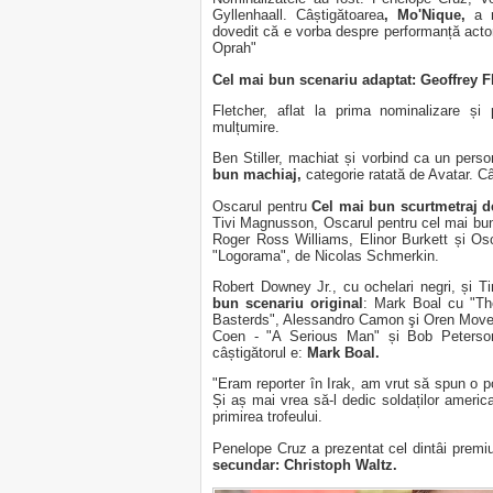
Gyllenhaall. Câștigătoarea
, Mo'Nique,
a 
dovedit că e vorba despre performanță actoric
Oprah"
Cel mai bun scenariu adaptat:
Geoffrey F
Fletcher, aflat la prima nominalizare și
mulțumire.
Ben Stiller, machiat și vorbind ca un perso
bun machiaj,
categorie ratată de Avatar. C
Oscarul pentru
Cel mai bun scurtmetraj d
Tivi Magnusson, Oscarul pentru cel mai bu
Roger Ross Williams, Elinor Burkett și Os
"Logorama", de Nicolas Schmerkin.
Robert Downey Jr., cu ochelari negri, și T
bun scenariu original
: Mark Boal cu "The
Basterds", Alessandro Camon şi Oren Move
Coen - "A Serious Man" și Bob Peterson
câștigătorul e:
Mark Boal.
"Eram reporter în Irak, am vrut să spun o pov
Și aș mai vrea să-l dedic soldaților america
primirea trofeului.
Penelope Cruz a prezentat cel dintâi premiu 
secundar: Christoph Waltz.