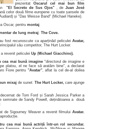
prezentat
Oscarul cel mai bun film
nian
"El Secreto de Sus Ojos"
, de
Juan José
nă celor două filme europene cu toate șansele de
 Audiard) și "Das Weisse Band" (Michael Haneke).
lea Oscar, pentru
montaj
.
mentar de lung metraj
:
The Cove.
au fost recunoscute ca aparținâd peliculei
Avatar,
 principalul său competitor, The Hurt Locker.
 revenit peliculei
Up
(
Michael Giacchino).
ru cea mai bună imagine
"directorul de imagine e
e platou, el ne face să aratăm bine", a declarat
uro Fiore pentru
"Avatar"
, aflat la cel de-al doilea
 bun mixaj
de sunet:
The Hurt Locker,
care ajunge
decernat de Tom Ford și Sarah Jessica Parker a
e semnate de Sandy Powell, deținătoarea a două
.
at de Sigourney Weaver a revenit filmului
Avatar.
aproducție.
ru cea mai bună actriță într-un rol secundar.
era Farmiga, Anna Kendrick, Mo'Nique și Maggie