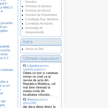
Române
pid E-
Permisul de Şedere
-ul AMG S
.4
Permisul de Muncă
Românii de Pretutindeni
Constituţia Rep. Moldova
 Jocurilor
Constituția României
6 vor
Declarația de
iştilor
Independență
Extra
stabilit
Arhiva de Știri
cord la
ranța-
cu 5-2
Ultimele răspunsuri
#1
Lilyutza
pentru
n Islanda
natalita.popescu
Odata ce esti si cetatean
roman nu cred ca ai
nevoie de acte din
alia a
Republica Moldova, cel
a cu un
mai bine intrenati la
n
starea civila din
ia
localitatea viitorului...
#2
Anusca
pentru
 opt
dorin1995
upta
dar daca depui direct la