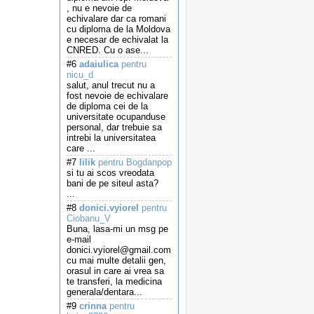
, nu e nevoie de
echivalare dar ca romani
cu diploma de la Moldova
e necesar de echivalat la
CNRED. Cu o ase...
#6
adaiulica
pentru
nicu_d
salut, anul trecut nu a
fost nevoie de echivalare
de diploma cei de la
universitate ocupanduse
personal, dar trebuie sa
intrebi la universitatea
care ...
#7
lilik
pentru Bogdanpop
si tu ai scos vreodata
bani de pe siteul asta?
...
#8
donici.vyiorel
pentru
Ciobanu_V
Buna, lasa-mi un msg pe
e-mail
donici.vyiorel@gmail.com
cu mai multe detalii gen,
orasul in care ai vrea sa
te transferi, la medicina
generala/dentara...
#9
crinna
pentru