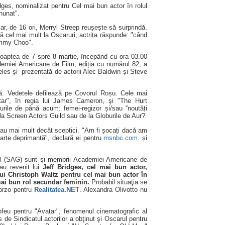
dges, nominalizat pentru Cel mai bun actor în rolul
nunat".
ar, de 16 ori, Merryl Streep reușește să surprindă.
ă cel mai mult la Oscaruri, actrița răspunde: "când
immy Choo".
noaptea de 7 spre 8 martie, începând cu ora 03.00
cademiei Americane de Film, ediția cu numărul 82, a
les și prezentată de actorii Alec Baldwin și Steve
ă. Vedetele defilează pe Covorul Roșu. Cele mai
tar", în regia lui James Cameron, şi "The Hurt
iurile de până acum: femei-regizor și/sau “noutăți
 la Screen Actors Guild sau de la Globurile de Aur?
arau mai mult decât sceptici. "Am fi șocați dacă am
arte deprimantă", declară ei pentru
msnbc.com.
și
d
(SAG) sunt şi membrii Academiei Americane de
au revenit lui
Jeff Bridges, cel mai bun actor,
lui Christoph Waltz pentru cel mai bun actor în
mai bun rol secundar feminin.
Probabil situaţia se
orzo pentru
Realitatea.NET
. Alexandra Olivotto nu
ofeu pentru "Avatar", fenomenul cinematografic al
ns de Sindicatul actorilor a obţinut şi Oscarul pentru