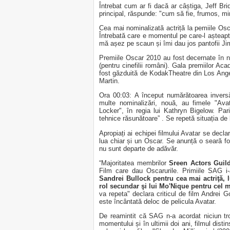
Întrebat cum ar fi dacă ar câștiga, Jeff Bri
principal, răspunde: "cum să fie, frumos, mi
Cea mai nominalizată actriță la pemiile Osc
Întrebată care e momentul pe care-l așteapt
mă așez pe scaun și îmi dau jos pantofii J
Premiile Oscar 2010 au fost decernate în 
(pentru cinefilii români). Gala premiilor A
fost găzduită de KodakTheatre din Los Ange
Martin.
Ora 00:03: A început numărătoarea invers
multe nominalizări, nouă, au fimele "Ava
Locker", în regia lui Kathryn Bigelow. Par
tehnice răsunătoare” . Se repetă situația de
Apropiați ai echipei filmului Avatar se decl
lua chiar și un Oscar. Se anunță o seară fo
nu sunt departe de adăvăr.
“Majoritatea membrilor
Sreen Actors Guil
Film care dau Oscarurile. Primiile SAG i-
Sandrei Bullock pentru cea mai actriţă, 
rol secundar şi lui Mo'Nique pentru cel 
va repeta" declara criticul de film Andrei G
este încântată deloc de pelicula Avatar.
De reamintit că SAG n-a acordat niciun tr
momentului și în ultimii doi ani, filmul disti