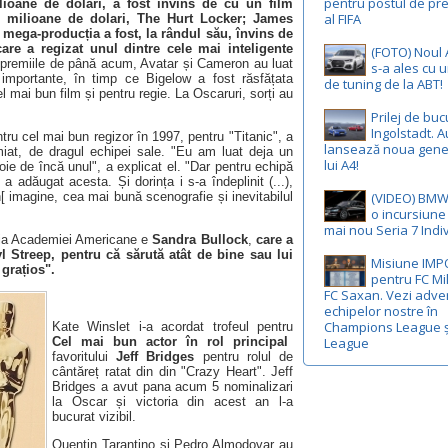
pentru postul de pr
lioane de dolari, a fost învins de cu un film
al FIFA
 milioane de dolari, The Hurt Locker; James
 mega-producția
a fost, la rândul său, învins de
are a regizat unul dintre cele mai inteligente
(FOTO) Noul 
t premiile de până acum, Avatar și Cameron au luat
s-a ales cu 
importante, în timp ce Bigelow a fost răsfățata
de tuning de la ABT!
 mai bun film și pentru regie. La Oscaruri, sorți au
Prilej de buc
Ingolstadt. A
ru cel mai bun regizor în 1997, pentru "Titanic", a
lansează noua gene
miat, de dragul echipei sale. "Eu am luat deja un
lui A4!
e de încă unul", a explicat el. "Dar pentru echipă
adăugat acesta. Și dorința i s-a îndeplinit (...),
[ imagine, cea mai bună scenografie și inevitabilul
(VIDEO) BMW 
o incursiune 
mai nou Seria 7 Indiv
nia Academiei Americane e
Sandra Bullock
,
care a
ryl Streep, pentru că sărută atât de bine sau lui
Misiune IMP
grațios".
pentru FC Mi
FC Saxan. Vezi adver
echipelor nostre în
Champions League ș
Kate Winslet i-a acordat trofeul pentru
Cel mai bun actor în rol principal
League
favoritului
Jeff Bridges
pentru rolul de
cântăreț ratat din din "Crazy Heart". Jeff
Bridges a avut pana acum 5 nominalizari
la Oscar și victoria din acest an l-a
bucurat vizibil.
Quentin Tarantino și Pedro Almodovar au