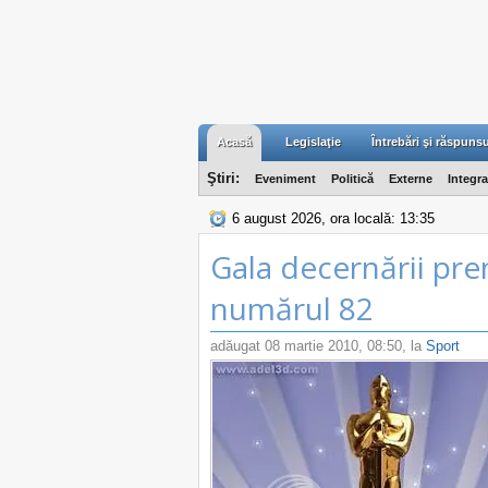
Acasă
Legislaţie
Întrebări şi răspunsu
Ştiri:
Eveniment
Politică
Externe
Integr
6 august 2026, ora locală: 13:35
Gala decernării pre
numărul 82
adăugat
08 martie 2010, 08:50
, la
Sport