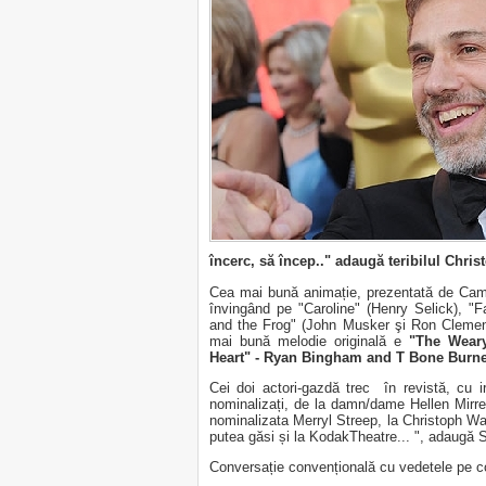
încerc, să încep.." adaugă teribilul Chris
Cea mai bună animație, prezentată de Came
învingând pe "Caroline" (Henry Selick), "
and the Frog" (John Musker şi Ron Cleme
mai bună melodie originală e
"The Weary
Heart" - Ryan Bingham and T Bone Burne
Cei doi actori-gazdă trec în revistă, cu ir
nominalizați, de la damn/dame Hellen Mirren 
nominalizata Merryl Streep, la Christoph Wal
putea găsi și la KodakTheatre... ", adaugă 
Conversație convențională cu vedetele pe c