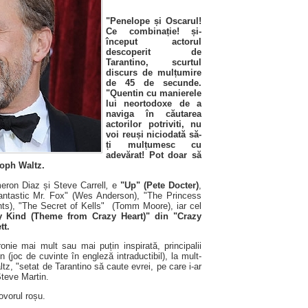
"Penelope și Oscarul!
Ce combinație! și-
început actorul
descoperit de
Tarantino, scurtul
discurs de mulțumire
de 45 de secunde.
"Quentin cu manierele
lui neortodoxe de a
naviga în căutarea
actorilor potriviti, nu
voi reuși niciodată să-
ți mulțumesc cu
adevărat! Pot doar să
toph Waltz.
ron Diaz și Steve Carrell
,
e
"Up" (Pete Docter)
,
Fantastic Mr. Fox" (Wes Anderson), "The Princess
nts), "The Secret of Kells" (Tomm Moore),
iar cel
 Kind (Theme from Crazy Heart)" din "Crazy
tt.
onie mai mult sau mai puțin inspirată, principalii
(joc de cuvinte în engleză intraductibil), la mult-
tz, "setat de Tarantino să caute evrei, pe care i-ar
Steve Martin.
ovorul roșu.