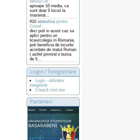
larisa2726
aproape 10 media, ca
sunt doar 5 locuri la
masterat...
#10
adaiulica
pentru
Cornel
deci poti in acest caz sa
aplici pentru un
liceu/colegiu in Romania,
poti beneficia de locurile
acordate de statul Roman
( astfel primind o bursa
de 5...
Login / Înregistrare
Login - utilizator
inregistrat
Crează cont nou
Parteneri