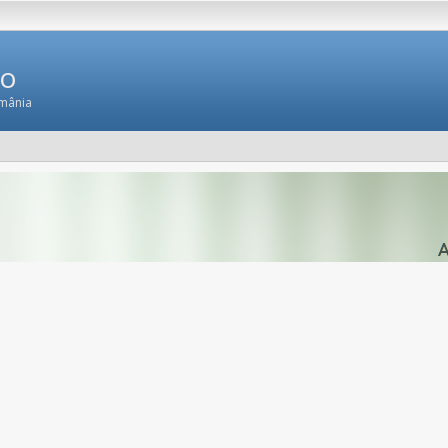
Ro
omânia