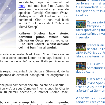
importante, regia și premiul cel
performant şi mai ra
mare
, cel mai bun film. Avatar ia
Class vreodată! E63
imaginea, scenografia și efectele
care prinde suta în 3
speciale. Favoriții Christoph Waltz,
secunde
Mo'Nique și Jeff Bridges au fost
confirmați. Cine e cea mai bună
Organizatorii
actriță în rol principal? E "iubita lui
Olimpice 201
Merryl Streep".
oferi sportivilor şi tur
substanţe împotriva
Kathryn Bigelow face istorie,
insectelor
devenind prima femeie care
câștigă un Oscar pentru regie
, iar
"The Hurt Locker" a fost declarat
Francezii au 
cel mai bun film al anului.
aseară un re
UEFA EURO! Meciul F
umește scenaristul Mark Boal. "E un film care se
Islanda s-a terminat 
de a scrie aceste lucruri de la fața locului. (...)
niforme de orice fel" a spus Kathryn Bigelow în
EURO 2016:
Sărbătoare î
după victoria
ă regie,
prezentată de Barbara Streisand, de la
postaza de eventuali câștigători. Iar câștigătorul e
EURO 2016: It
învins Spani
incipalul competitor declara înainte de Oscaruri.
scor de 2-0 și joacă î
ni un vis", a spus Cameron în emisiunea lui Charlie
„sferturi” cu German
imi tu premiul acesta?", a întrebat Charlie Rose,
VIDEO//Cine sunt cei
candidaţi care vor l
ţi,
cel mai scump film din toate timpurile,