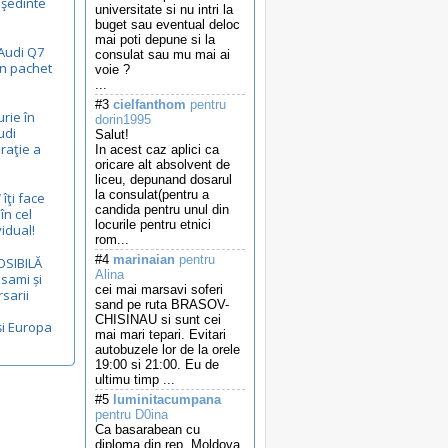
eşedinte
universitate si nu intri la
buget sau eventual deloc
mai poti depune si la
Audi Q7
consulat sau mu mai ai
un pachet
voie ?
...
#3
cielfanthom
pentru
urie în
dorin1995
udi
Salut!
raţie a
In acest caz aplici ca
oricare alt absolvent de
liceu, depunand dosarul
la consulat(pentru a
îţi face
candida pentru unul din
în cel
locurile pentru etnici
idual!
rom...
#4
marinaian
pentru
OSIBILĂ
Alina
lsami și
cei mai marsavi soferi
sarii
sand pe ruta BRASOV-
CHISINAU si sunt cei
i Europa
mai mari tepari. Evitari
autobuzele lor de la orele
19:00 si 21:00. Eu de
ultimu timp ...
#5
luminitacumpana
pentru D0ina
Ca basarabean cu
diploma din rep. Moldova