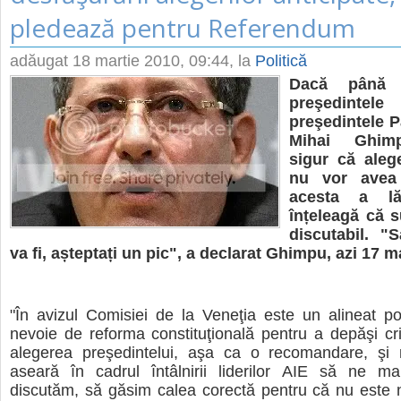
pledează pentru Referendum
adăugat
18 martie 2010, 09:44
, la
Politică
Dacă până 
preşedintele
preşedintele P
Mihai Ghimp
sigur că alege
nu vor avea 
acesta a l
înțeleagă că s
discutabil. 
va fi, așteptați un pic", a declarat Ghimpu, azi 17 ma
"În avizul Comisiei de la Veneţia este un alineat pot
nevoie de reforma constituţională pentru a depăşi cr
alegerea preşedintelui, aşa ca o recomandare, şi
aseară în cadrul întâlnirii liderilor AIE să ne ma
discutăm, să găsim calea corectă pentru că nu este n