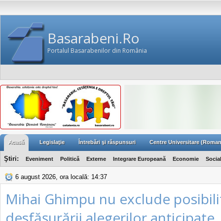
Basarabeni.Ro
Portalul Basarabenilor din România
Acasă
Legislaţie
Întrebări şi răspunsuri
Centre Universitare (Roman
Ştiri:
Eveniment
Politică
Externe
Integrare Europeană
Economie
Socia
6 august 2026, ora locală: 14:37
Mihai Ghimpu nu exclude posibili
desfăşurării alegerilor anticipate,