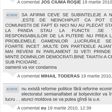
A comentat
JOS CIUMA ROŞIE
19 martie 2010
SA AFIRMI CEVE SE SUBINTELEJE A 
#23838
,ESTE DE NEINCHIPUIT CA POT 
COMUNISTII DE FAPT EI NICI NU AU PLECAT ST
LA PANDA STAU LA FUNCTII .SE 
RESPONSABILILOR DE LA PUTERE NU PREA L
PROBLEMELE OAMENILOR ,LUCRURILE S
FOARTE INCET .MULTE DIN PARTIDELE ALIAN
MAI REVENI IN PARLAMENT SI VETI PRINDE
MINTE DOMNILOR DEMOCRATI.BINE TAIATIV-A 
SUB PICIOARE ,
oamenii va vor condamna
A comentat
MIHAIL TODERAS
19 martie 2010
nu există reforme politice fără reforme econi
#23839
electoratul semianalfabet al bolşevicilor va î
lucru . . atunci moldova se va putea gîndi la u.e.
A comentat
eu
19 martie 2010, 12:39