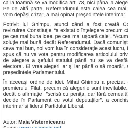
ca la toamnă se va modifica art. 78, nici pâna la aleger
Pe de altă parte, Referendumul este calea cea mai 
vom depăşi criza", a mai opinat preşedintele interimar.
Potrivit lui Ghimpu, atunci când a fost creată C
revizuirea Constituţiei "a existat o înţelegere precum 
pe cea mai buna idee, pe cea mai ușoară cale". "Acum 
soluţie mai bună decât Referendumul. Dacă comunişti
ceva mai bun, noi vom lua în consideraţie acest lucru, 
spus că nu va vota pentru modificarea articolului pri
de alegere a şefului statului până nu se va desfăș
electoral. El vrea alegeri iar şi iar până o să moară",
președintele Parlamentului.
În aceeaşi ordine de idei, Mihai Ghimpu a precizat c
premierului Filat, precum că alegerile sunt inevitabile
decât o afirmație "scrisă cu peniţa, dar fără cerneală"
decide în Parlament cu votul deputaţilor", a conchi
interimar și liderul Partidului Liberal.
Autor:
Maia Visterniceanu
Sursa:
www.unimedia.md