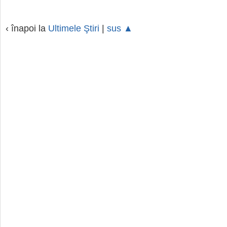
‹ înapoi la
Ultimele Ştiri
|
sus ▲