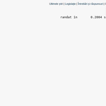
Ultimele știri
|
Legislație
|
Întrebări și răspunsuri
|
randat în 	0.