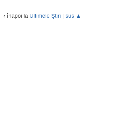
‹ înapoi la
Ultimele Ştiri
|
sus ▲