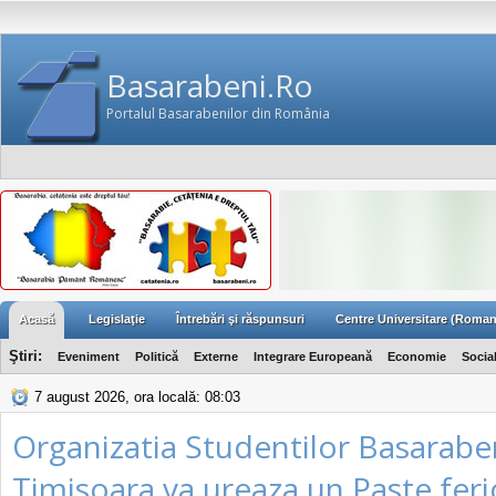
Basarabeni.Ro
Portalul Basarabenilor din România
Acasă
Legislaţie
Întrebări şi răspunsuri
Centre Universitare (Roman
Ştiri:
Eveniment
Politică
Externe
Integrare Europeană
Economie
Socia
7 august 2026, ora locală: 08:03
Organizatia Studentilor Basarabe
Timisoara va ureaza un Paste feri