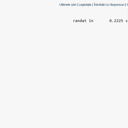
Ultimele știri
|
Legislație
|
Întrebări și răspunsuri
|
randat în 	0.