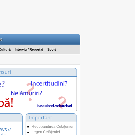
e)
Cultură
Interviu / Reportaj
Sport
nsuri
Important
Redobândirea Cetăţeniei
EWS //
Legea Cetăţeniei
otat