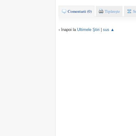
Comentarii (0)
Tipăreşte
S
‹ înapoi la
Ultimele Ştiri
|
sus ▲