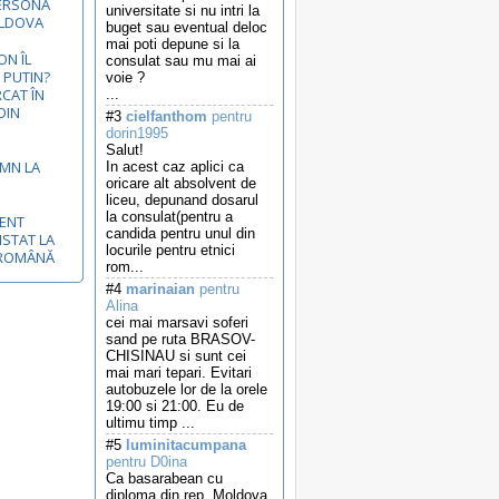
ERSONA
universitate si nu intri la
OLDOVA
buget sau eventual deloc
mai poti depune si la
N ÎL
consulat sau mu mai ai
 PUTIN?
voie ?
RCAT ÎN
...
DIN
#3
cielfanthom
pentru
dorin1995
Salut!
EMN LA
In acest caz aplici ca
oricare alt absolvent de
liceu, depunand dosarul
la consulat(pentru a
MENT
candida pentru unul din
ISTAT LA
locurile pentru etnici
-ROMÂNĂ
rom...
#4
marinaian
pentru
Alina
cei mai marsavi soferi
sand pe ruta BRASOV-
CHISINAU si sunt cei
mai mari tepari. Evitari
autobuzele lor de la orele
19:00 si 21:00. Eu de
ultimu timp ...
#5
luminitacumpana
pentru D0ina
Ca basarabean cu
diploma din rep. Moldova