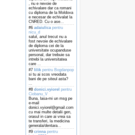
, nu e nevoie de
echivalare dar ca romani
cu diploma de la Moldova
e necesar de echivalat la
CNRED. Cu o ase...
#6
adaiulica
pentru
nicu_d
salut, anul trecut nu a
fost nevoie de echivalare
de diploma cei de la
universitate ocupanduse
personal, dar trebuie sa
intrebi la universitatea
care ...
#7
lilik
pentru Bogdanpop
si tu ai scos vreodata
bani de pe siteul asta?
...
#8
donici.vyiorel
pentru
Ciobanu_V
Buna, lasa-mi un msg pe
e-mail
donici.vyiorel@gmail.com
cu mai multe detalii gen,
orasul in care ai vrea sa
te transferi, la medicina
generala/dentara...
#9
crinna
pentru