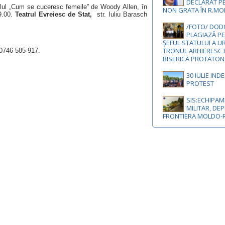
DECLARAT P
lul „Cum se cuceresc femeile” de Woody Allen, în
NON GRATA ÎN R.M
19.00.
Teatrul Evreiesc de Stat,
str. Iuliu Barasch
/FOTO/ DODO
PLAGIAZĂ PE
ȘEFUL STATULUI A U
TRONUL ARHIERESC 
: 0746 585 917.
BISERICA PROTATON
30 IULIE IND
PROTEST
SIS:ECHIPA
MILITAR, DEP
FRONTIERA MOLDO