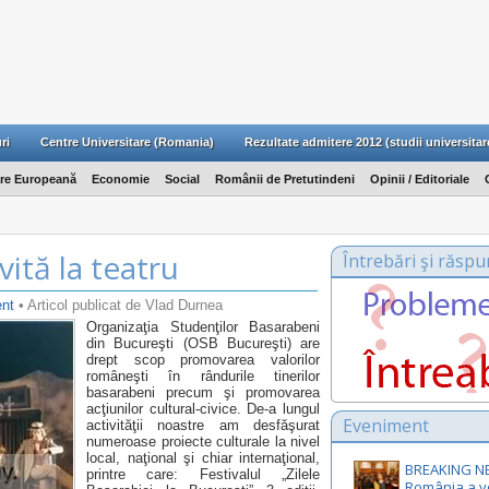
ri
Centre Universitare (Romania)
Rezultate admitere 2012 (studii universitar
are Europeană
Economie
Social
Românii de Pretutindeni
Opinii / Editoriale
vită la teatru
Întrebări şi răspu
nt
• Articol publicat de Vlad Durnea
Organizaţia Studenţilor Basarabeni
din Bucureşti (OSB Bucureşti) are
drept scop promovarea valorilor
româneşti în rândurile tinerilor
basarabeni precum şi promovarea
acţiunilor cultural-civice. De-a lungul
Eveniment
activităţii noastre am desfăşurat
numeroase proiecte culturale la nivel
local, naţional şi chiar internaţional,
BREAKING N
printre care: Festivalul „Zilele
România a v