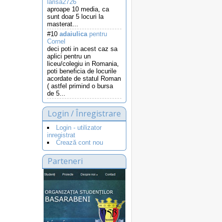
larisa2726
aproape 10 media, ca
sunt doar 5 locuri la
masterat...
#10
adaiulica
pentru
Cornel
deci poti in acest caz sa
aplici pentru un
liceu/colegiu in Romania,
poti beneficia de locurile
acordate de statul Roman
( astfel primind o bursa
de 5...
Login / Înregistrare
Login - utilizator
inregistrat
Crează cont nou
Parteneri