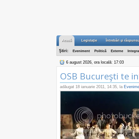
Acasă
Legislaţie
Întrebări şi răspunsu
Ştiri:
Eveniment
Politică
Externe
Integr
6 august 2026, ora locală: 17:03
OSB Bucureşti te in
adăugat
18 ianuarie 2011, 14:35
, la
Evenime