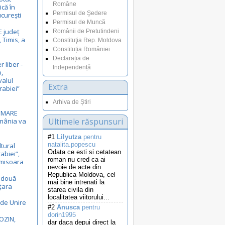
Române
ică în
Permisul de Şedere
curești
Permisul de Muncă
E județ
Românii de Pretutindeni
 Timis, a
Constituţia Rep. Moldova
E
Constituția României
Declarația de
r liber -
Independență
,
valul
Extra
rabiei”
Arhiva de Știri
i MARE
Ultimele răspunsuri
omânia va
#1
Lilyutza
pentru
natalita.popescu
ltural
Odata ce esti si cetatean
rabiei”,
roman nu cred ca ai
Timisoara
nevoie de acte din
Republica Moldova, cel
ă două
mai bine intrenati la
 țara
starea civila din
localitatea viitorului...
 de Unire
#2
Anusca
pentru
dorin1995
OZIN,
dar daca depui direct la