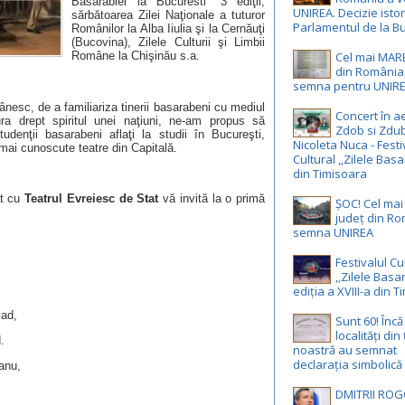
Basarabiei la Bucuresti” 3 ediţii,
UNIREA. Decizie istor
sărbătoarea Zilei Naţionale a tuturor
Parlamentul de la Bu
Românilor la Alba Iiulia şi la Cernăuţi
(Bucovina), Zilele Culturii şi Limbii
Române la Chişinău s.a.
Cel mai MAR
din România,
semna pentru UNIR
ânesc, de a familiariza tinerii basarabeni cu mediul
Concert în ae
ura drept spiritul unei naţiuni, ne-am propus să
Zdob si Zdub
udenţii basarabeni aflaţi la studii în Bucureşti,
Nicoleta Nuca - Festi
 mai cunoscute teatre din Capitală.
Cultural ,,Zilele Basa
din Timisoara
at cu
Teatrul Evreiesc de Stat
vă invită la o primă
ȘOC! Cel ma
județ din R
semna UNIREA
Festivalul Cu
,,Zilele Basa
ediția a XVIII-a din 
iad,
Sunt 60! Înc
localități din
.
noastră au semnat
declarația simbolică
anu,
DMITRII ROG