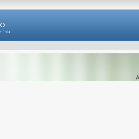
Ro
omânia