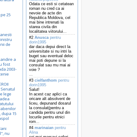
Odata ce esti si cetatean
roman nu cred ca ai
nevoie de acte din
 pe 25
Republica Moldova, cel
mai bine intrenati la
starea civila din
localitatea viitorului...
manesti
#2
Anusca
pentru
inistru
dorin1995
nii de
dar daca depui direct la
universitate si nu intri la
buget sau eventual deloc
bandire a
mai poti depune si la
u fost
consulat sau mu mai ai
oada 2003-
voie ?
tenie
...
#3
cielfanthom
pentru
EROII
dorin1995
 Senatul
Salut!
de lege
In acest caz aplici ca
Badea
oricare alt absolvent de
atutului
liceu, depunand dosarul
la consulat(pentru a
rabenilor
candida pentru unul din
, dupa 15
locurile pentru etnici
aspol
rom...
#4
marinaian
pentru
Bani
Alina
l", nu
cei mai marsavi soferi