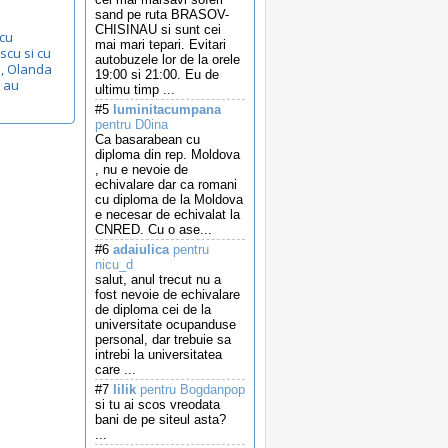
sand pe ruta BRASOV-
CHISINAU si sunt cei
 cu
mai mari tepari. Evitari
scu si cu
autobuzele lor de la orele
a, Olanda
19:00 si 21:00. Eu de
e au
ultimu timp ...
#5
luminitacumpana
pentru D0ina
Ca basarabean cu
diploma din rep. Moldova
, nu e nevoie de
echivalare dar ca romani
cu diploma de la Moldova
e necesar de echivalat la
CNRED. Cu o ase...
#6
adaiulica
pentru
nicu_d
salut, anul trecut nu a
fost nevoie de echivalare
de diploma cei de la
universitate ocupanduse
personal, dar trebuie sa
intrebi la universitatea
care ...
#7
lilik
pentru Bogdanpop
si tu ai scos vreodata
bani de pe siteul asta?
...