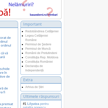
Important
Redobândirea Cetăţeniei
Legea Cetăţeniei
corat de
Române
dinul
Permisul de Şedere
 ordinul
Permisul de Muncă
 că vă
Românii de Pretutindeni
lară
Constituţia Rep. Moldova
Constituția României
Declarația de
eschide
Independență
are în
tive de
Extra
Arhiva de Știri
ară de
a fi
Ultimele răspunsuri
a premiat
#1
Lilyutza
pentru
iteratura
natalita.popescu