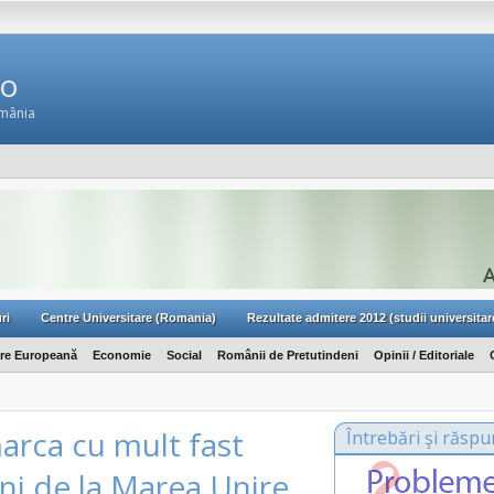
Ro
omânia
ri
Centre Universitare (Romania)
Rezultate admitere 2012 (studii universitar
are Europeană
Economie
Social
Românii de Pretutindeni
Opinii / Editoriale
arca cu mult fast
Întrebări şi răspu
ani de la Marea Unire