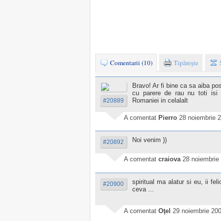
Comentarii (10)
Tipăreşte
Bravo! Ar fi bine ca sa aiba po
cu parere de rau nu toti isi 
Romaniei in celalalt
#20889
A comentat
Pierro
28 noiembrie 
Noi venim ))
#20892
A comentat
craiova
28 noiembrie
spiritual ma alatur si eu, ii fe
#20900
ceva ...
A comentat
Oţel
29 noiembrie 200