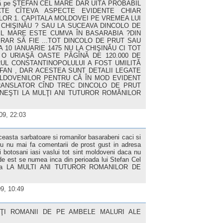
adoră pe ŞTEFAN CEL MARE DAR UITĂ PROBABIL
CTE CÎTEVA ASPECTE EVIDENTE CHIAR
OR 1. CAPITALA MOLDOVEI PE VREMEA LUI
CHIŞINĂU ? SAU LA SUCEAVA DINCOLO DE
EL MARE ESTE CUMVA ÎN BASARABIA ?DIN
FIRAR SĂ FIE ...TOT DINCOLO DE PRUT SAU
A 10 IANUARIE 1475 NU LA CHIŞINĂU CI TOT
 O URIAŞĂ OASTE PĂGÎNĂ DE 120.000 DE
L CONSTANTINOPOLULUI A FOST UMILITĂ
EFAN , DAR ACESTEA SUNT DETALII LEGATE
OLDOVENILOR PENTRU CĂ ÎN MOD EVIDENT
RANSLATOR CÎND TREC DINCOLO DE PRUT
NEŞTI LA MULŢI ANI TUTUROR ROMĂNILOR
09, 22:03
 aceasta sarbatoare si romanilor basarabeni caci si
oru nu mai fa comentarii de prost gust in adresa
i botosani iasi vaslui tot sint moldoveni daca nu
de est se numea inca din perioada lui Stefan Cel
imba LA MULTI ANI TUTUROR ROMANILOR DE
9, 10:49
OŢI ROMANII DE PE AMBELE MALURI ALE