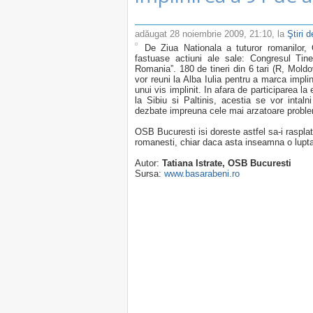
adăugat
28 noiembrie 2009, 21:10
, la
Ştiri 
De Ziua Nationala a tuturor romanilor
fastuase actiuni ale sale: Congresul Tin
Romania”. 180 de tineri din 6 tari (R, Moldo
vor reuni la Alba Iulia pentru a marca impli
unui vis implinit. In afara de participarea la
la Sibiu si Paltinis, acestia se vor inta
dezbate impreuna cele mai arzatoare probleme
OSB Bucuresti isi doreste astfel sa-i raspla
romanesti, chiar daca asta inseamna o lupta
Autor:
Tatiana Istrate, OSB Bucuresti
Sursa:
www.basarabeni.ro