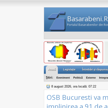
Basarabeni.
Portalul Basarabenilor din R
Acasă
Legislaţie
Întrebări şi răspunsu
Ştiri:
Eveniment
Politică
Externe
Integr
8 august 2026, ora locală: 07:22
OSB Bucuresti va m
implinirea a 91 de 