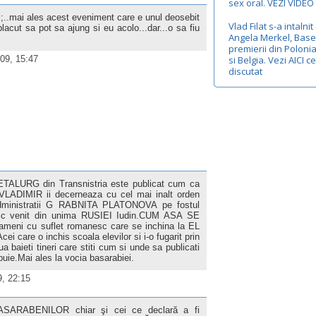
sex oral. VEZI VIDEO
;..mai ales acest eveniment care e unul deosebit
Vlad Filat s-a intalnit
 placut sa pot sa ajung si eu acolo...dar...o sa fiu
Angela Merkel, Base
premierii din Poloni
09, 15:47
si Belgia. Vezi AICI c
discutat
METALURG din Transnistria este publicat cum ca
ADIMIR ii decerneaza cu cel mai inalt orden
inistratii G RABNITA PLATONOVA pe fostul
initic venit din unima RUSIEI Iudin.CUM ASA SE
ameni cu suflet romanesc care se inchina la EL
i care o inchis scoala elevilor si i-o fugarit prin
a baieti tineri care stiti cum si unde sa publicati
buie.Mai ales la vocia basarabiei.
9, 22:15
 BASARABENILOR chiar şi cei ce declară a fi