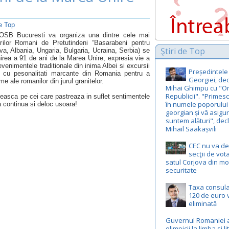
de Top
, OSB Bucuresti va organiza una dintre cele mai
erilor Romani de Pretutindeni “Basarabeni pentru
Ştiri de Top
va, Albania, Ungaria, Bulgaria, Ucraina, Serbia) se
nirea a 91 de ani de la Marea Unire, expresia vie a
 evenimentele traditionale din inima Albei si excursii
Președintele
lni cu pesonalitati marcante din Romania pentru a
Georgiei, de
 ale romanilor din jurul granitelor.
Mihai Ghimpu cu "Or
Republicii". "Primesc
teasca pe cei care pastreaza in suflet sentimentele
în numele poporului
 continua si deloc usoara!
georgian și vă asigur
suntem alături", dec
Mihail Saakașvili
CEC nu va d
secţii de vot
satul Corjova din mo
securitate
Taxa consul
120 de euro v
eliminată
Guvernul Romaniei 
olimpicii la limba si l