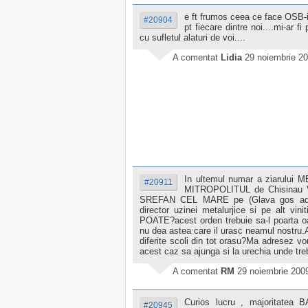
e ft frumos ceea ce face OSB-i
#20904
pt fiecare dintre noi....mi-ar fi
cu sufletul alaturi de voi....
A comentat
Lidia
29 noiembrie 20
In ultemul numar a ziarului 
#20911
MITROPOLITUL de Chisinau VL
SREFAN CEL MARE pe (Glava gos adm
director uzinei metalurjice si pe alt v
POATE?acest orden trebuie sa-l poarta o
nu dea astea care il urasc neamul nostru.Ace
diferite scoli din tot orasu?Ma adresez vou
acest caz sa ajunga si la urechia unde tre
A comentat
RM
29 noiembrie 200
Curios lucru , majoritatea
#20945