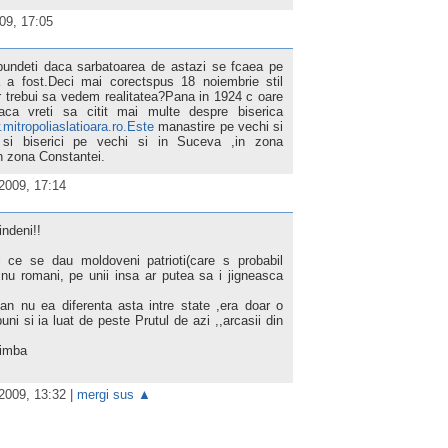
09, 17:05
pundeti daca sarbatoarea de astazi se fcaea pe
a a fost.Deci mai corectspus 18 noiembrie stil
r trebui sa vedem realitatea?Pana in 1924 c oare
ca vreti sa citit mai multe despre biserica
mitropoliaslatioara.ro.Este
manastire pe vechi si
 si biserici pe vechi si in Suceva ,in zona
n zona Constantei.
2009, 17:14
indeni!!
i ce se dau moldoveni patrioti(care s probabil
 nu romani, pe unii insa ar putea sa i jigneasca
n nu ea diferenta asta intre state ,era doar o
uni si ia luat de peste Prutul de azi ,,arcasii din
limba
2009, 13:32
|
mergi sus ▲