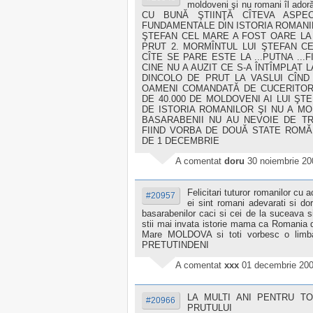
moldoveni şi nu romani îl 
CU BUNĂ ŞTIINŢĂ CÎTEVA ASPE
FUNDAMENTALE DIN ISTORIA ROMANIL
ŞTEFAN CEL MARE A FOST OARE LA 
PRUT 2. MORMÎNTUL LUI ŞTEFAN C
CÎTE SE PARE ESTE LA ...PUTNA ...
CINE NU A AUZIT CE S-A ÎNTÎMPLAT L
DINCOLO DE PRUT LA VASLUI CÎND
OAMENI COMANDATĂ DE CUCERITORU
DE 40.000 DE MOLDOVENI AI LUI ŞT
DE ISTORIA ROMANILOR ŞI NU A M
BASARABENII NU AU NEVOIE DE T
FIIND VORBA DE DOUĂ STATE ROMĂ
DE 1 DECEMBRIE
A comentat
doru
30 noiembrie 20
Felicitari tuturor romanilor cu
#20957
ei sint romani adevarati si d
basarabenilor caci si cei de la suceava s
stii mai invata istorie mama ca Romania 
Mare MOLDOVA si toti vorbesc o l
PRETUTINDENI
A comentat
xxx
01 decembrie 200
LA MULTI ANI PENTRU T
#20966
PRUTULUI