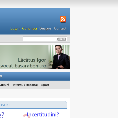
Login
Cont nou
Despre
Contact
e)
Cultură
Interviu / Reportaj
Sport
nsuri