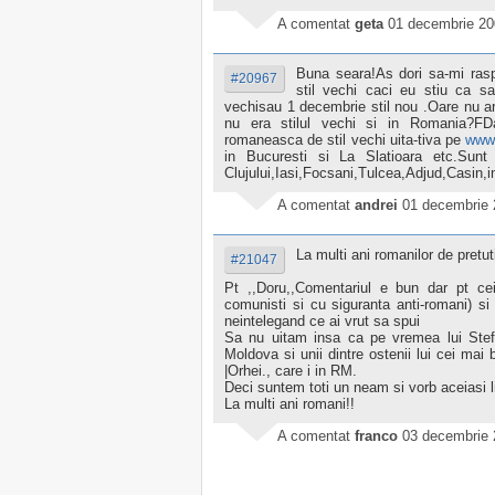
A comentat
geta
01 decembrie 20
Buna seara!As dori sa-mi ras
#20967
stil vechi caci eu stiu ca s
vechisau 1 decembrie stil nou .Oare nu a
nu era stilul vechi si in Romania?FDa
romaneasca de stil vechi uita-tiva pe
www.
in Bucuresti si La Slatioara etc.Sunt
Clujului,Iasi,Focsani,Tulcea,Adjud,Casin,i
A comentat
andrei
01 decembrie 
La multi ani romanilor de pretut
#21047
Pt ,,Doru,,Comentariul e bun dar pt ce
comunisti si cu siguranta anti-romani) si
neintelegand ce ai vrut sa spui
Sa nu uitam insa ca pe vremea lui Stefa
Moldova si unii dintre ostenii lui cei mai b
|Orhei., care i in RM.
Deci suntem toti un neam si vorb aceiasi 
La multi ani romani!!
A comentat
franco
03 decembrie 