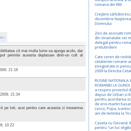
romana din RM
Creştinii sărbătoresc
decembrie Naşterea
Domnului
Zeci de asociatii ro
Sus
din strainatate cer m
delegat pentru roma
pretutindeni
sibilitatea cit mai multa lume sa ajunga acolo, dar
pot permite aceasta deplasare dintr-un colt al
Cate cereri de redo
cetateniei romane a
inregistrate in peri
2009, 21:18
2009 la Directia Ceta
RUSINE NATIONALA: 
ROMANIEI LA GUNOI.
a respins proiectul 
depus de Urban si 
 2009, 21:34
pentru acordarea st
de eroi-martiri basa
licit pe toti, acei pentru care aceasta zi inseamna
Lesco, Popa, Ivantoc
ani de temnita la Tir
Caseta cu Geoană: 
9, 10:22
pentru "un loc eligibi