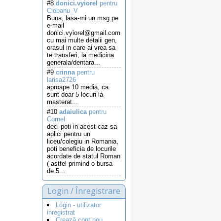
#8
donici.vyiorel
pentru
Ciobanu_V
Buna, lasa-mi un msg pe
e-mail
donici.vyiorel@gmail.com
cu mai multe detalii gen,
orasul in care ai vrea sa
te transferi, la medicina
generala/dentara...
#9
crinna
pentru
larisa2726
aproape 10 media, ca
sunt doar 5 locuri la
masterat...
#10
adaiulica
pentru
Cornel
deci poti in acest caz sa
aplici pentru un
liceu/colegiu in Romania,
poti beneficia de locurile
acordate de statul Roman
( astfel primind o bursa
de 5...
Login / Înregistrare
Login - utilizator
inregistrat
Crează cont nou