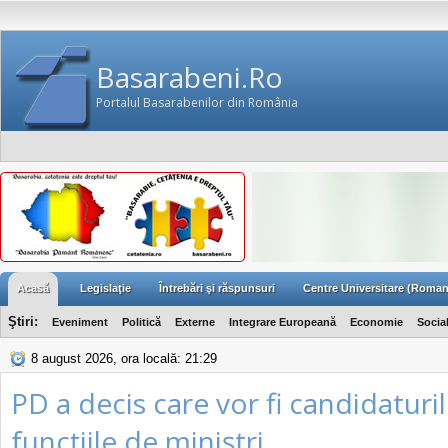
Basarabeni.Ro
Portalul Basarabenilor din România
Acasă
Legislaţie
Întrebări şi răspunsuri
Centre Universitare (Roman
Ştiri:
Eveniment
Politică
Externe
Integrare Europeană
Economie
Socia
8 august 2026, ora locală: 21:29
PD a decis care vor fi candidaturil
funcţiile de miniştri