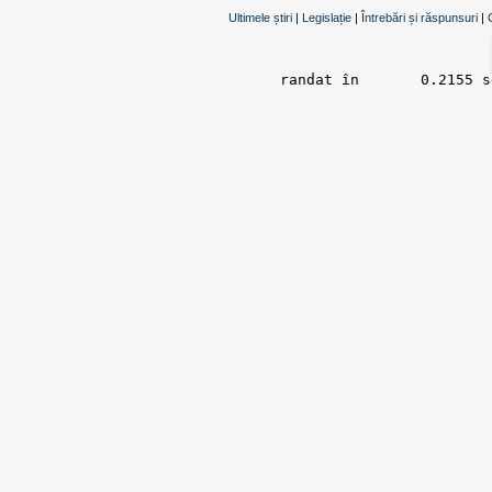
Ultimele știri
|
Legislație
|
Întrebări și răspunsuri
|
randat în 	0.