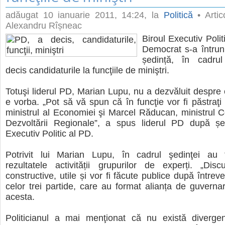
adăugat
10 ianuarie 2011, 14:24
, la
Politică
• Artic
Alexandru Rîșneac
Biroul Executiv Politi
Democrat s-a întruni
ședință, în cadru
decis candidaturile la funcţiile de miniştri.
Totuşi liderul PD, Marian Lupu, nu a dezvăluit despre 
e vorba. „Pot să vă spun că în funcţie vor fi păstraţi 
ministrul al Economiei şi Marcel Răducan, ministrul Con
Dezvoltării Regionale”, a spus liderul PD după șed
Executiv Politic al PD.
Potrivit lui Marian Lupu, în cadrul şedinţei au 
rezultatele activității grupurilor de experți. „Disc
constructive, utile și vor fi făcute publice după întreve
celor trei partide, care au format alianța de guvernar
acesta.
Politicianul a mai menţionat că nu există divergenț