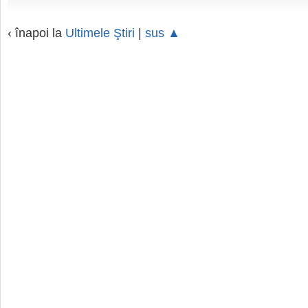
‹ înapoi la
Ultimele Ştiri
|
sus ▲