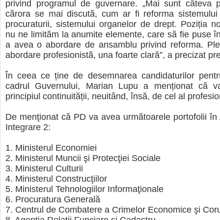
privind programul de guvernare. „Mai sunt câteva 
cărora se mai discută, cum ar fi reforma sistemului
procuraturii, sistemului organelor de drept. Poziția n
nu ne limităm la anumite elemente, care să fie puse în 
a avea o abordare de ansamblu privind reforma. Pl
abordare profesionistă, una foarte clară”, a precizat pr
În ceea ce ține de desemnarea candidaturilor pentru
cadrul Guvernului, Marian Lupu a menționat că va
principiul continuității, neuitând, însă, de cel al profesi
De menţionat că PD va avea următoarele portofolii în 
Integrare 2:
1. Ministerul Economiei
2. Ministerul Muncii şi Protecţiei Sociale
3. Ministerul Culturii
4. Ministerul Construcţiilor
5. Ministerul Tehnologiilor Informaţionale
6. Procuratura Generală
7. Centrul de Combatere a Crimelor Economice şi Coru