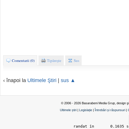
Comentarii (0)
Tipăreşte
Sus
‹ înapoi la
Ultimele Ştiri
|
sus ▲
© 2006 - 2026 Basarabeni Media Grup, design ş
Ultimele știri
|
Legislație
|
Întrebări și răspunsuri
|
randat în 	0.