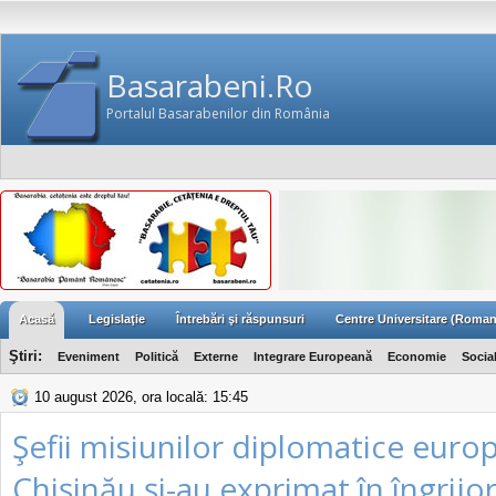
Basarabeni.Ro
Portalul Basarabenilor din România
Acasă
Legislaţie
Întrebări şi răspunsuri
Centre Universitare (Roman
Ştiri:
Eveniment
Politică
Externe
Integrare Europeană
Economie
Socia
10 august 2026, ora locală: 15:45
Şefii misiunilor diplomatice euro
Chişinău şi-au exprimat în îngrijo