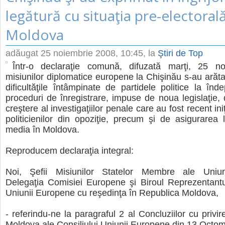
legătură cu situaţia pre-electoral
Moldova
adăugat
25 noiembrie 2008, 10:45
, la
Ştiri de Top
Într-o declaraţie comună, difuzată marţi, 25 noi
misiunilor diplomatice europene la Chişinău s-au arătat
dificultăţile întâmpinate de partidele politice la înde
proceduri de înregistrare, impuse de noua legislaţie,
creştere al investigaţiilor penale care au fost recent ini
politicienilor din opoziţie, precum şi de asigurarea l
media în Moldova.
Reproducem declaraţia integral:
Noi, Şefii Misiunilor Statelor Membre ale Uniun
Delegaţia Comisiei Europene şi Biroul Reprezentantu
Uniunii Europene cu reşedinţa în Republica Moldova,
- referindu-ne la paragraful 2 al Concluziilor cu privi
Moldova ale Consiliului Uniunii Europene din 13 Octom