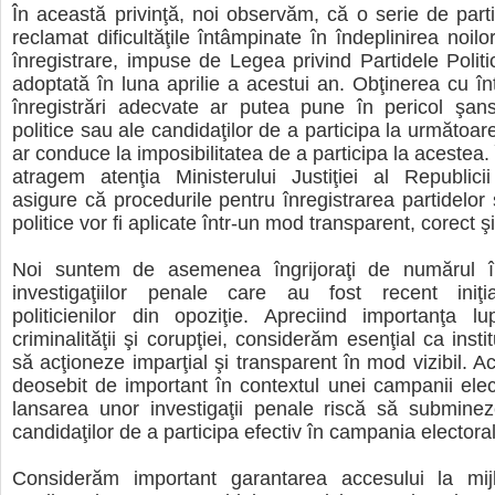
În această privinţă, noi observăm, că o serie de parti
reclamat dificultăţile întâmpinate în îndeplinirea noil
înregistrare, impuse de Legea privind Partidele Politi
adoptată în luna aprilie a acestui an. Obţinerea cu înt
înregistrări adecvate ar putea pune în pericol şans
politice sau ale candidaţilor de a participa la următoar
ar conduce la imposibilitatea de a participa la acestea.
atragem atenţia Ministerului Justiţiei al Republic
asigure că procedurile pentru înregistrarea partidelor 
politice vor fi aplicate într-un mod transparent, corect şi
Noi suntem de asemenea îngrijoraţi de numărul î
investigaţiilor penale care au fost recent iniţi
politicienilor din opoziţie. Apreciind importanţa lu
criminalităţii şi corupţiei, considerăm esenţial ca instit
să acţioneze imparţial şi transparent în mod vizibil. A
deosebit de important în contextul unei campanii elec
lansarea unor investigaţii penale riscă să subminez
candidaţilor de a participa efectiv în campania electora
Considerăm important garantarea accesului la mi