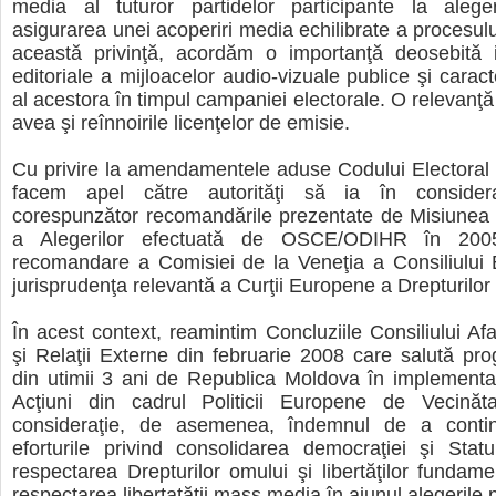
media al tuturor partidelor participante la aleg
asigurarea unei acoperiri media echilibrate a procesului
această privinţă, acordăm o importanţă deosebită 
editoriale a mijloacelor audio-vizuale publice şi caracte
al acestora în timpul campaniei electorale. O relevanţă
avea şi reînnoirile licenţelor de emisie.
Cu privire la amendamentele aduse Codului Electoral
facem apel către autorităţi să ia în conside
corespunzător recomandările prezentate de Misiunea
a Alegerilor efectuată de OSCE/ODIHR în 200
recomandare a Comisiei de la Veneţia a Consiliului 
jurisprudenţa relevantă a Curţii Europene a Drepturilor
În acest context, reamintim Concluziile Consiliului Af
şi Relaţii Externe din februarie 2008 care salută prog
din utimii 3 ani de Republica Moldova în implementa
Acţiuni din cadrul Politicii Europene de Vecină
consideraţie, de asemenea, îndemnul de a contin
eforturile privind consolidarea democraţiei şi Stat
respectarea Drepturilor omului şi libertăţilor fundamen
respectarea libertatăţii mass media în ajunul alegerile