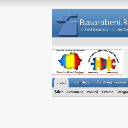
Basarabeni.
Portalul Basarabenilor din R
Acasă
Legislaţie
Întrebări şi răspunsu
Ştiri:
Eveniment
Politică
Externe
Integr