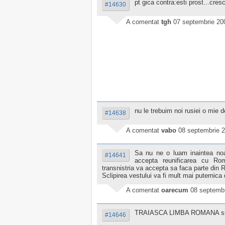
pt gica contra:esti prost...cres
#14630
A comentat
tgh
07 septembrie 20
nu le trebuim noi rusiei o mie d
#14638
A comentat
vabo
08 septembrie 2
Sa nu ne o luam inaintea no
#14641
accepta reunificarea cu R
transnistria va accepta sa faca parte din
Sclipirea vestului va fi mult mai puternica 
A comentat
oarecum
08 septembr
TRAIASCA LIMBA ROMANA si
#14646