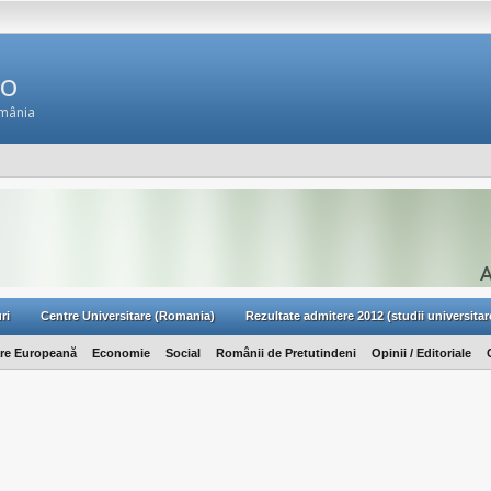
Ro
omânia
ri
Centre Universitare (Romania)
Rezultate admitere 2012 (studii universitar
are Europeană
Economie
Social
Românii de Pretutindeni
Opinii / Editoriale