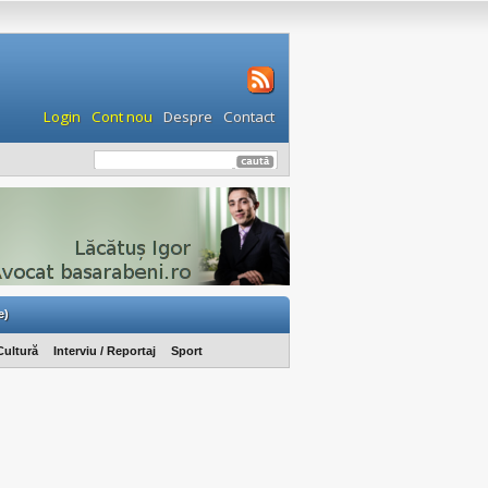
Login
Cont nou
Despre
Contact
e)
Cultură
Interviu / Reportaj
Sport