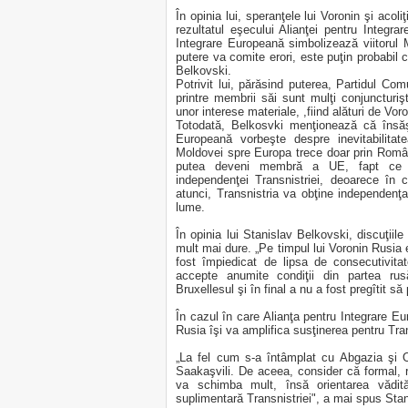
În opinia lui, speranţele lui Voronin şi acoli
rezultatul eşecului Alianţei pentru Integr
Integrare Europeană simbolizează viitorul 
putere va comite erori, este puţin probabil 
Belkovski.
Potrivit lui, părăsind puterea, Partidul Co
printre membrii săi sunt mulţi conjuncturiş
unor interese materiale, ,fiind alături de Vo
Totodată, Belkosvki menţionează că însăş
Europeană vorbeşte despre inevitabilita
Moldovei spre Europa trece doar prin Româ
putea deveni membră a UE, fapt ce des
independenţei Transnistriei, deoarece în
atunci, Transnistria va obţine independenţa
lume.
În opinia lui Stanislav Belkovski, discuţii
mult mai dure. „Pe timpul lui Voronin Rusia 
fost împiedicat de lipsa de consecutivit
accepte anumite condiţii din partea ru
Bruxellesul şi în final a nu a fost pregîtit s
În cazul în care Alianţa pentru Integrare Eu
Rusia îşi va amplifica susţinerea pentru Tran
„La fel cum s-a întâmplat cu Abgazia şi 
Saakaşvili. De aceea, consider că formal, r
va schimba mult, însă orientarea vădi
suplimentară Transnistriei", a mai spus Sta