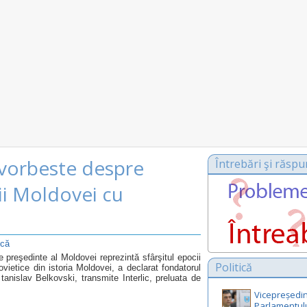
 vorbeste despre
Întrebări şi răspu
rii Moldovei cu
ică
e preşedinte al Moldovei reprezintă sfârşitul epocii
Politică
ovietice din istoria Moldovei, a declarat fondatorul
Stanislav Belkovski, transmite Interlic, preluata de
Vicepreședin
Parlamentul