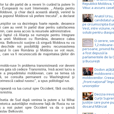
Republicii Moldova, 
ţilor lui din partid de a reveni în curând la putere în
Vitiuc a ascuns case
are Europeană nu sunt întemeiate. „ Alianţa pentru
Moldovei, şi chiar dacă această alianţă, venind la
Anatol Ursu,
ca poporul Moldovei să prefere trecutul", a declarat
candidatul u
muniştilor se va dezintegra foarte repede, deoarece
pe circumscriptia E
ti care au venit în partid doar pentru satisfacerea
Vest, intre viziune, r
ronin, care avea acces la resursele administrative.
solutii pentru diasp
i faptul că Alianţa se numeşte pentru Integrare
tea unirii Moldovei cu România, deoarece calea
O cerere, s
nia. Belkovscki susţine că singură Moldova nu va
1,2 milioane
chide noi posibilităţi pentru recunoasterea
persoane, privind R
 cazul în care România şi Moldova se vot reuni,
a fost depusă la
, care va fi recunoscută de majoritatea ţărilor din
parlamentele de la 
și București
le moldo-ruse în problema transnistreană vor deveni
Dodon ațâță
era gata să cedeze Transnistria, însă acest lucru a
ate a preşedintelui moldovean, care se temea să
moldovenii c
să, se consulta permanent cu Washingtonul şi
moldovenilor. Creea
ă primescă cadoul rusesc", a spus politologul rus.
„Front național” împ
unioniștilor
ropeană va lua cursul spre Occident, fără oscilaţii,
snistria.
Decizia irevo
Curții Supr
Osetia de Sud după venirea la putere a lui Mihai
Justiție care pune pu
etorica autorităţilor molovene faţă de Rusia nu se
dosarul Mânzat
tă a noii puteri spre Occident va da o şansă
nislav Belkovski.