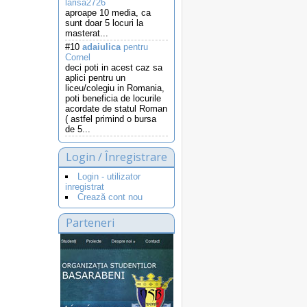
larisa2726
aproape 10 media, ca
sunt doar 5 locuri la
masterat...
#10
adaiulica
pentru
Cornel
deci poti in acest caz sa
aplici pentru un
liceu/colegiu in Romania,
poti beneficia de locurile
acordate de statul Roman
( astfel primind o bursa
de 5...
Login / Înregistrare
Login - utilizator
inregistrat
Crează cont nou
Parteneri