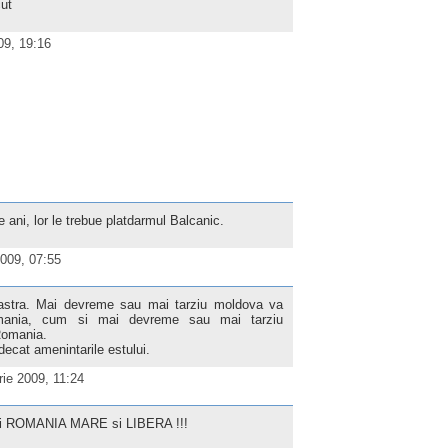
cut
09, 19:16
e ani, lor le trebue platdarmul Balcanic.
009, 07:55
astra. Mai devreme sau mai tarziu moldova va
omania, cum si mai devreme sau mai tarziu
 Romania.
decat amenintarile estului.
ie 2009, 11:24
 ROMANIA MARE si LIBERA !!!