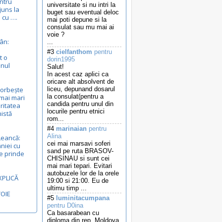
entru
universitate si nu intri la
juns la
buget sau eventual deloc
 cu ….
mai poti depune si la
consulat sau mu mai ai
voie ?
ân:
...
#3
cielfanthom
pentru
t o
dorin1995
anul
Salut!
In acest caz aplici ca
oricare alt absolvent de
vorbește
liceu, depunand dosarul
la consulat(pentru a
mai mari
candida pentru unul din
ritatea
locurile pentru etnici
nistă
rom...
#4
marinaian
pentru
Alina
Leancă:
cei mai marsavi soferi
niei cu
sand pe ruta BRASOV-
e prinde
CHISINAU si sunt cei
mai mari tepari. Evitari
autobuzele lor de la orele
XPLICĂ
19:00 si 21:00. Eu de
ultimu timp ...
VOIE
#5
luminitacumpana
pentru D0ina
Ca basarabean cu
diploma din rep. Moldova