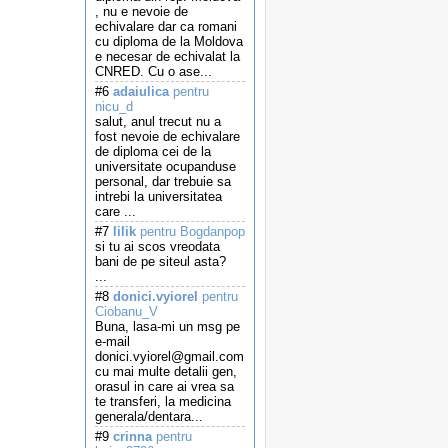
, nu e nevoie de
echivalare dar ca romani
cu diploma de la Moldova
e necesar de echivalat la
CNRED. Cu o ase...
#6
adaiulica
pentru
nicu_d
salut, anul trecut nu a
fost nevoie de echivalare
de diploma cei de la
universitate ocupanduse
personal, dar trebuie sa
intrebi la universitatea
care ...
#7
lilik
pentru Bogdanpop
si tu ai scos vreodata
bani de pe siteul asta?
...
#8
donici.vyiorel
pentru
Ciobanu_V
Buna, lasa-mi un msg pe
e-mail
donici.vyiorel@gmail.com
cu mai multe detalii gen,
orasul in care ai vrea sa
te transferi, la medicina
generala/dentara...
#9
crinna
pentru