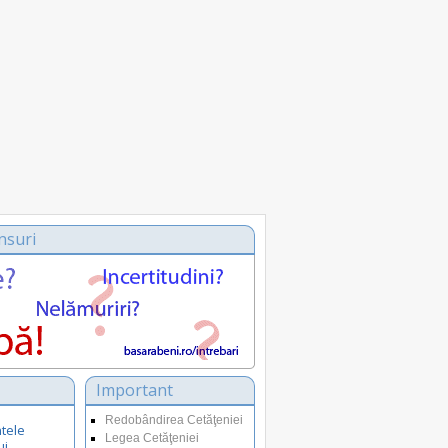
nsuri
Important
Redobândirea Cetăţeniei
tele
Legea Cetăţeniei
ui