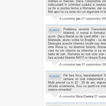
militara in Balcani. Daca Transnistria v
indiscutabil in schimbul sudului si nordulu
sa fie si pozitia ferma a Romaniei, dar nu
Mai apoi nu va avea nici un argument in fa
A comentat
jan
07 septembrie 20
Problema revenirii Transnist
#14624
bilateral, ci numai in format
acum. Daca liberali au de cand altfel - se 
bilaterala, atunci vorba lui Braghis - sa d
Deasupra acestor interese locale sau deasu
intre Rusia si, nu doamne fereste, Romania
care nu vor intarzia sa intervina si sa a
tabla de sah. Romania nu mai este stat 
fara acordul Aliantei NATO si Uniunii Europ
A comentat
ion
07 septembrie 20
Fiti fara frica, basarabenilor
#14626
ramane un stat independent p
Multi prevad ca in 10 - 20 de ani, regiune
oficiala ucraineana. Asa ca paziti-va ma
seama romanilor!
A comentat
Gica Contra
07 septe