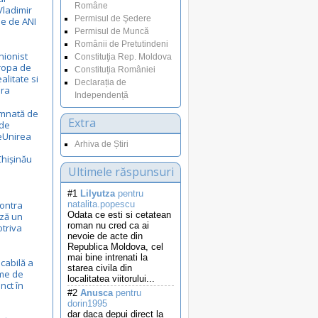
Române
Vladimir
Permisul de Şedere
le de ANI
Permisul de Muncă
Românii de Pretutindeni
nionist
Constituţia Rep. Moldova
uropa de
Constituția României
ealitate si
Declarația de
ora
Independență
emnată de
Extra
 de
eUnirea
Arhiva de Știri
Chișinău
Ultimele răspunsuri
#1
Lilyutza
pentru
ontra
natalita.popescu
Odata ce esti si cetatean
ză un
roman nu cred ca ai
otriva
nevoie de acte din
Republica Moldova, cel
mai bine intrenati la
cabilă a
starea civila din
eme de
localitatea viitorului...
nct în
#2
Anusca
pentru
dorin1995
dar daca depui direct la