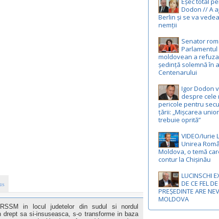
Eșec total p
Dodon // A a
Berlin și se va vedea
nemții
Senator rom
Parlamentul
moldovean a refuza
ședință solemnă în 
Centenarului
Igor Dodon 
despre cele 
pericole pentru secu
țării: „Mișcarea unio
trebuie oprită”
VIDEO/Iurie 
Unirea Româ
Moldova, o temă car
contur la Chișinău
LUCINSCHI E
DE CE FEL DE
us
PREȘEDINTE ARE NE
MOLDOVA
 RSSM in locul judetelor din sudul si nordul
n drept sa si-insuseasca, s-o transforme in baza