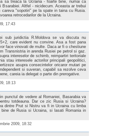
rea sa treaca la Ucraina - foarte bine, numai ca
i Bsarabiei. Altfel - nicidecum. Aceasta ar trebui
 careva "sopotiri" pe la spate in taina cu Rusia.
voarea retrocedarilor de la Ucraina.
09, 17:43
riei sub juridictia R.Moldova se va discuta nu
ul 5+2, care evident nu convine. Asa a fost pana
vor face vinovati de multe. Daca ar fi o chestiune
am Transnistria in arenda Rusiei pe petrol si gaz.
pra intereselor de schimb, reimpartiri teritoriale
 stau interesele actorilor principali geopolitici,
vertizeze asupra consecintelor oricaror mutari pe
independent si suveran, capabil sa rezolve ceva
ene, careia ia delegat o parte din prerogative.
09, 18:13
! Din punctul de vedere al Romaniei, Basarabia va
entru totdeauna. Dar ce zic Rusia si Ucraina?
a dintre Prut si Nistru va fi in Ucraina cu limba
i bine de Rusia si Ucraina, si lasati Romania in
mbrie 2009, 18:32