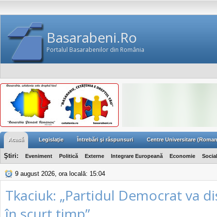
Basarabeni.Ro
Portalul Basarabenilor din România
Acasă
Legislaţie
Întrebări şi răspunsuri
Centre Universitare (Roman
Ştiri:
Eveniment
Politică
Externe
Integrare Europeană
Economie
Socia
9 august 2026, ora locală: 15:04
Tkaciuk: „Partidul Democrat va d
în scurt timp”