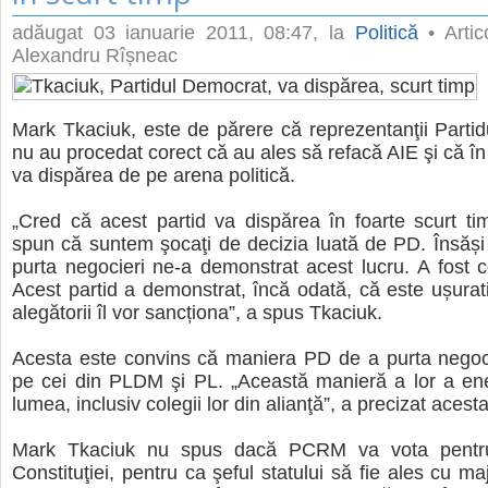
adăugat
03 ianuarie 2011, 08:47
, la
Politică
• Artic
Alexandru Rîșneac
Mark Tkaciuk, este de părere că reprezentanţii Parti
nu au procedat corect că au ales să refacă AIE şi că în
va dispărea de pe arena politică.
„Cred că acest partid va dispărea în foarte scurt t
spun că suntem şocaţi de decizia luată de PD. Însăș
purta negocieri ne-a demonstrat acest lucru. A fost ce
Acest partid a demonstrat, încă odată, că este ușura
alegătorii îl vor sancționa”, a spus Tkaciuk.
Acesta este convins că maniera PD de a purta negoci
pe cei din PLDM şi PL. „Această manieră a lor a ene
lumea, inclusiv colegii lor din alianţă”, a precizat acesta
Mark Tkaciuk nu spus dacă PCRM va vota pentru
Constituţiei, pentru ca şeful statului să fie ales cu ma