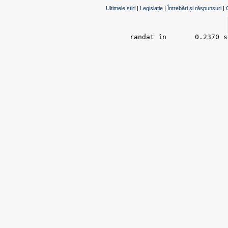
Ultimele știri
|
Legislație
|
Întrebări și răspunsuri
|
randat în 	0.