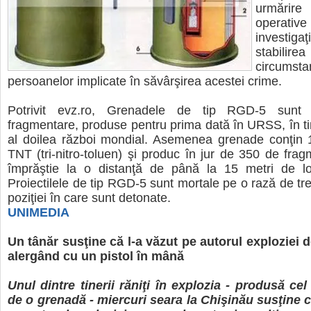
urmărir
opera
investi
stabilirea
circums
persoanelor implicate în săvârşirea acestei crime.
Potrivit evz.ro, Grenadele de tip RGD-5 sunt p
fragmentare, produse pentru prima dată în URSS, în ti
al doilea război mondial. Asemenea grenade conţin
TNT (tri-nitro-toluen) şi produc în jur de 350 de fra
împrăştie la o distanţă de până la 15 metri de loc
Proiectilele de tip RGD-5 sunt mortale pe o rază de trei
poziţiei în care sunt detonate.
UNIMEDIA
Un tânăr susţine că l-a văzut pe autorul exploziei 
alergând cu un pistol în mână
Unul dintre tinerii răniţi în explozia - produsă ce
de o grenadă - miercuri seara la Chişinău susţine că