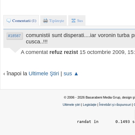
Comentarii (1)
Tipăreşte
Sus
comunistii sunt disperati....iar voronin turba 
#18587
cusca..!!!
A comentat
refuz rezist
15 octombrie 2009, 15
‹ înapoi la
Ultimele Ştiri
|
sus ▲
© 2006 - 2026 Basarabeni Media Grup, design ş
Ultimele știri
|
Legislație
|
Întrebări și răspunsuri
|
randat în 	0.