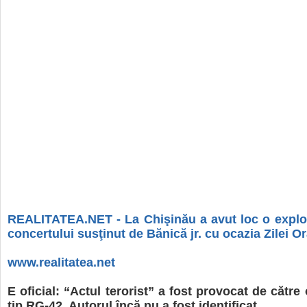
REALITATEA.NET - La Chişinău a avut loc o exploz
concertului susţinut de Bănică jr. cu ocazia Zilei O
www.realitatea.net
E oficial: “Actul terorist” a fost provocat de cătr
tip RG-42. Autorul încă nu a fost identificat