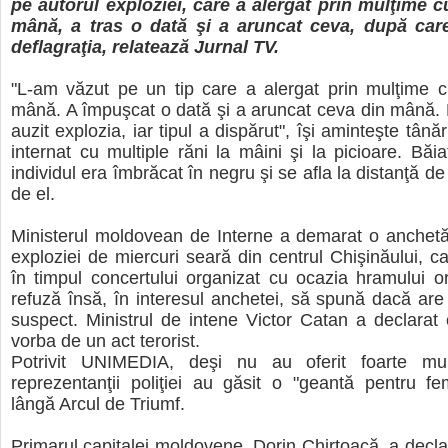
pe autorul exploziei, care a alergat prin mulţime c
mână, a tras o dată şi a aruncat ceva, după care
deflagraţia, relatează Jurnal TV.
"L-am văzut pe un tip care a alergat prin mulţime c
mână. A împuşcat o dată şi a aruncat ceva din mână.
auzit explozia, iar tipul a dispărut", îşi aminteşte tânăr
internat cu multiple răni la mâini şi la picioare. Băia
individul era îmbrăcat în negru şi se afla la distanţă de
de el.
Ministerul moldovean de Interne a demarat o anchet
exploziei de miercuri seară din centrul Chişinăului, c
în timpul concertului organizat cu ocazia hramului ora
refuză însă, în interesul anchetei, să spună dacă ar
suspect. Ministrul de intene Victor Catan a declarat 
vorba de un act terorist.
Potrivit UNIMEDIA, deşi nu au oferit foarte mult
reprezentanţii poliţiei au găsit o "geantă pentru f
lângă Arcul de Triumf.
Primarul capitalei moldovene, Dorin Chirtoacă, a decla