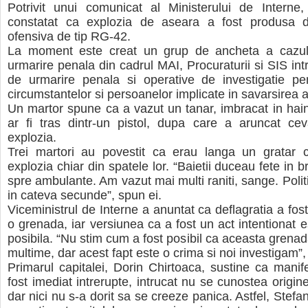
Potrivit unui comunicat al Ministerului de Interne, 
constatat ca explozia de aseara a fost produsa 
ofensiva de tip RG-42.
La moment este creat un grup de ancheta a cazului
urmarire penala din cadrul MAI, Procuraturii si SIS int
de urmarire penala si operative de investigatie pen
circumstantelor si persoanelor implicate in savarsirea 
Un martor spune ca a vazut un tanar, imbracat in hai
ar fi tras dintr-un pistol, dupa care a aruncat ce
explozia.
Trei martori au povestit ca erau langa un gratar 
explozia chiar din spatele lor. “Baietii duceau fete in b
spre ambulante. Am vazut mai multi raniti, sange. Polit
in cateva secunde”, spun ei.
Viceministrul de Interne a anuntat ca deflagratia a fos
o grenada, iar versiunea ca a fost un act intentionat e
posibila. “Nu stim cum a fost posibil ca aceasta grenad
multime, dar acest fapt este o crima si noi investigam”,
Primarul capitalei, Dorin Chirtoaca, sustine ca manife
fost imediat intrerupte, intrucat nu se cunostea origine
dar nici nu s-a dorit sa se creeze panica. Astfel, Stefan