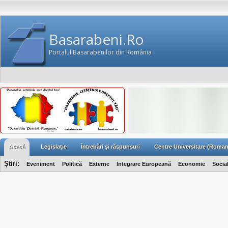
Basarabeni.Ro
Portalul Basarabenilor din România
Acasă
Legislaţie
Întrebări şi răspunsuri
Centre Universitare (Roman
Ştiri:
Eveniment
Politică
Externe
Integrare Europeană
Economie
Socia