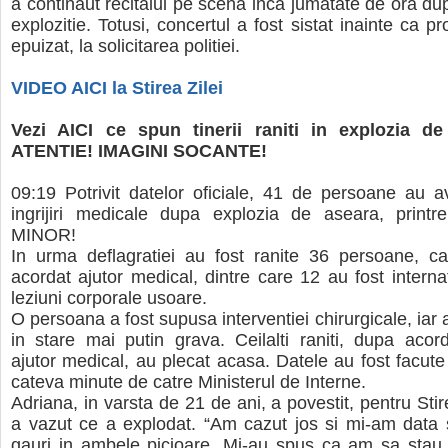
a continaut recitalul pe scena inca jumatate de ora d
explozitie. Totusi, concertul a fost sistat inainte ca p
epuizat, la solicitarea politiei.
VIDEO AICI la Stirea Zilei
Vezi AICI ce spun tinerii raniti in explozia de
ATENTIE! IMAGINI SOCANTE!
09:19 Potrivit datelor oficiale, 41 de persoane au 
ingrijiri medicale dupa explozia de aseara, print
MINOR!
In urma deflagratiei au fost ranite 36 persoane, ca
acordat ajutor medical, dintre care 12 au fost internat
leziuni corporale usoare.
O persoana a fost supusa interventiei chirurgicale, iar al
in stare mai putin grava. Ceilalti raniti, dupa acor
ajutor medical, au plecat acasa. Datele au fost facut
cateva minute de catre Ministerul de Interne.
Adriana, in varsta de 21 de ani, a povestit, pentru Stir
a vazut ce a explodat. “Am cazut jos si mi-am dat
gauri in ambele picioare. Mi-au spus ca am sa stau 