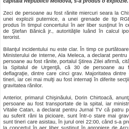
capitala Republicii Moldova, s-a produs o explozie.
Zeci de persoane au fost rănite miercuri seara la Ch
unei explozii puternice, a unei grenade de tip RG
produs în timpul concertului în aer liber susţinut în c
de Ştefan Bănică jr., autorităţile luând în calcul ip
terorist.
Bilanţul incidentului nu este clar. În timp ce purtătoa
Ministerului de Interne, Ala Meleca, a declarat pentr
persoane au fost rănite, portalul Ştirea Zilei afirmă, ci
la Spitalul de Urgenţă, că 30 de persoane au fo
deflagraţie, dintre care cinci grav. Majoritatea dintre 
tineri, iar cei mai mulţi au fost internaţi în diferite secţi
gravitatea rănilor.
Anterior, primarul Chişinăului, Dorin Chirtoacă, anu
persoane au fost transportate de la spital, iar ministr
Vitalie Catan, a declarat pentru Jurnal TV că patru 
au suferit răni la picioare, sunt într-o stare mai grav
sunt tineri care asistau, în jurul orei 22:00, când s-a p
la concertul în aer liber susţinut în apropiere de Arcu