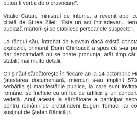
putea fi vorba de o provocare".
Vitalie Catan, ministrul de Interne, a revenit apoi c
citată de Ştirea Zilei: "Este un act într-adevar... ter
audiază martorii şi se stabilesc persoanele suspecte".
La rândul său, întrebat de NewsIn dacă există conotaţi
exploziei, primarul Dorin Chirtoacă a spus că s-ar pu
dar deocamdată nu se poate pronunţa, atât timp cât
stabilit mai multe detalii.
Chişinăul sărbătoreşte în fiecare an la 14 octombrie H
(atestarea documentară, miercuri s-au împlinit 573
serbările şi manifestările publice, la care sunt invitate 
române, se încheie cu un foc de artificii şi un concert
vedetă. Anul acesta la sărbătoare a participat secr
pentru românii de pretutindeni Eugen Tomac, iar con
susţinut de Ştefan Bănică jr.