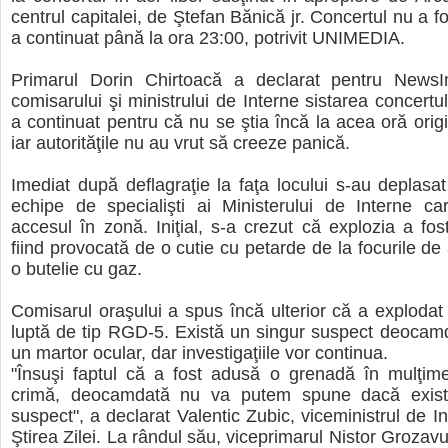
centrul capitalei, de Ştefan Bănică jr. Concertul nu a fos
a continuat până la ora 23:00, potrivit UNIMEDIA.
Primarul Dorin Chirtoacă a declarat pentru News
comisarului şi ministrului de Interne sistarea concertu
a continuat pentru că nu se ştia încă la acea oră origi
iar autorităţile nu au vrut să creeze panică.
Imediat după deflagraţie la faţa locului s-au deplasa
echipe de specialişti ai Ministerului de Interne ca
accesul în zonă. Iniţial, s-a crezut că explozia a fos
fiind provocată de o cutie cu petarde de la focurile de a
o butelie cu gaz.
Comisarul oraşului a spus încă ulterior că a exploda
luptă de tip RGD-5. Există un singur suspect deocam
un martor ocular, dar investigaţiile vor continua.
"Însuşi faptul că a fost adusă o grenadă în mulţime
crimă, deocamdată nu va putem spune dacă exis
suspect", a declarat Valentic Zubic, viceministrul de In
Ştirea Zilei. La rândul său, viceprimarul Nistor Grozav