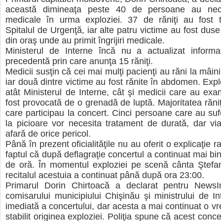
această dimineaţa peste 40 de persoane au necesi
medicale în urma exploziei. 37 de răniţi au fost tr
Spitalul de Urgenţă, iar alte patru victime au fost duse 
din oraş unde au primit îngrijiri medicale.
Ministerul de Interne încă nu a actualizat informa
precedentă prin care anunţa 15 răniţi.
Medicii susţin că cei mai mulţi pacienţi au răni la mâini 
iar două dintre victime au fost rănite în abdomen. Expl
atât Ministerul de Interne, cât şi medicii care au exam
fost provocată de o grenadă de luptă. Majoritatea răniţi
care participau la concert. Cinci persoane care au sufe
la picioare vor necesita tratament de durată, dar via
afară de orice pericol.
Până în prezent oficialităţile nu au oferit o explicaţie r
faptul că după deflagraţie concertul a continuat mai bi
de oră. În momentul exploziei pe scenă cânta Ştefan
recitalul acestuia a continuat până după ora 23:00.
Primarul Dorin Chirtoacă a declarat pentru News
comisarului municipiului Chişinău şi ministrului de In
imediată a concertului, dar acesta a mai continuat o v
stabilit originea exploziei. Poliţia spune că acest conce