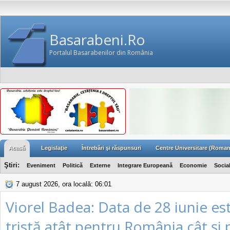
Basarabeni.Ro
Portalul Basarabenilor din România
Acasă
Legislaţie
Întrebări şi răspunsuri
Centre Universitare (Roman
Ştiri:
Eveniment
Politică
Externe
Integrare Europeană
Economie
Socia
7 august 2026, ora locală: 06:01
Viorel Badea: Data de 28 iunie est
tristă atât pentru România cât şi