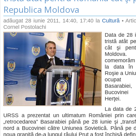
Republica Moldova
adăugat
28 iunie 2011, 14:40
, 17:40 la
Cultură
• Arti
Cornel Postolachi
Data de 28 i
tristă atât 
cât şi pent
Moldova
comemorăm 
la data în
Roşie a Uniu
ocupat t
Basarabi
Bucovinei 
Herţei.
La data de 2
URSS a prezentat un ultimatum României prin care 
„retrocedarea” Basarabiei până pe 28 iunie şi „transfe
nord a Bucovinei către Uniunea Sovietică. Până pe d
noua graniţă de-a lungul râului Prut a fost închisă defini