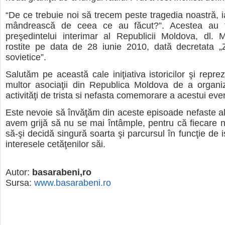
“De ce trebuie noi să trecem peste tragedia noastră, ia
mândrească de ceea ce au făcut?”. Acestea au fo
preşedintelui interimar al Republicii Moldova, dl. 
rostite pe data de 28 iunie 2010, dată decretata „Z
sovietice”.
Salutăm pe această cale iniţiativa istoricilor şi repre
multor asociaţii din Republica Moldova de a organi
activităţi de trista si nefasta comemorare a acestui ev
Este nevoie să învăţăm din aceste episoade nefaste ale 
avem grijă să nu se mai întâmple, pentru că fiecare n
să-şi decidă singură soarta şi parcursul în funcţie de i
interesele cetăţenilor săi.
Autor:
basarabeni,ro
Sursa:
www.basarabeni.ro