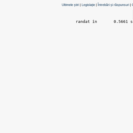
Ultimele știri
|
Legislație
|
Întrebări și răspunsuri
|
randat în 	0.