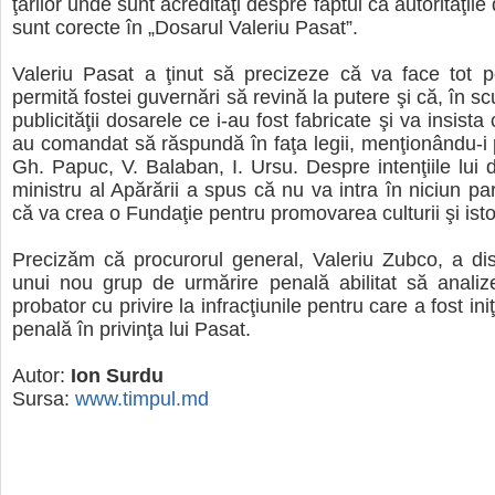
ţărilor unde sunt acreditaţi despre faptul că autorităţile
sunt corecte în „Dosarul Valeriu Pasat”.
Valeriu Pasat a ţinut să precizeze că va face tot p
permită fostei guvernări să revină la putere şi că, în sc
publicităţii dosarele ce i-au fost fabricate şi va insista 
au comandat să răspundă în faţa legii, menţionându-i 
Gh. Papuc, V. Balaban, I. Ursu. Despre intenţiile lui de
ministru al Apărării a spus că nu va intra în niciun part
că va crea o Fundaţie pentru promovarea culturii şi ist
Precizăm că procurorul general, Valeriu Zubco, a di
unui nou grup de urmărire penală abilitat să analiz
probator cu privire la infracţiunile pentru care a fost ini
penală în privinţa lui Pasat.
Autor:
Ion Surdu
Sursa:
www.timpul.md