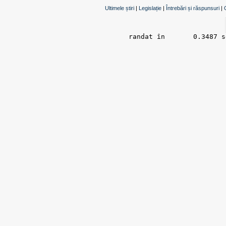
Ultimele știri
|
Legislație
|
Întrebări și răspunsuri
|
randat în 	0.