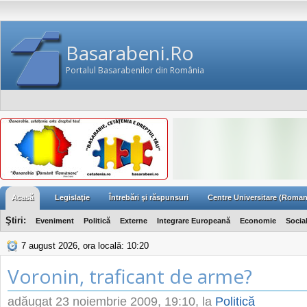
Basarabeni.Ro
Portalul Basarabenilor din România
Acasă
Legislaţie
Întrebări şi răspunsuri
Centre Universitare (Roman
Ştiri:
Eveniment
Politică
Externe
Integrare Europeană
Economie
Socia
7 august 2026, ora locală: 10:20
Voronin, traficant de arme?
adăugat
23 noiembrie 2009, 19:10
, la
Politică