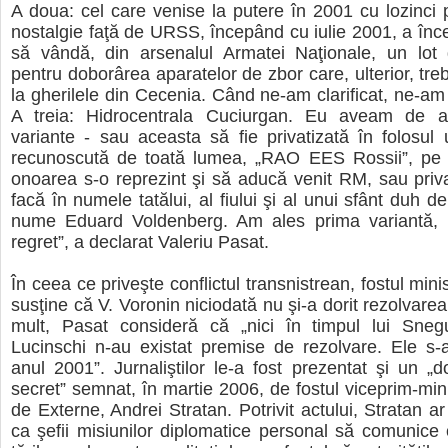
A doua: cel care venise la putere în 2001 cu lozinci p
nostalgie faţă de URSS, începând cu iulie 2001, a înce
să vândă, din arsenalul Armatei Naţionale, un lo
pentru doborârea aparatelor de zbor care, ulterior, tre
la gherilele din Cecenia. Când ne-am clarificat, ne-am
A treia: Hidrocentrala Cuciurgan. Eu aveam de a
variante - sau aceasta să fie privatizată în folosul
recunoscută de toată lumea, „RAO EES Rossii”, pe
onoarea s-o reprezint şi să aducă venit RM, sau priv
facă în numele tatălui, al fiului şi al unui sfânt duh 
nume Eduard Voldenberg. Am ales prima variantă,
regret”, a declarat Valeriu Pasat.
În ceea ce priveşte conflictul transnistrean, fostul minis
susţine că V. Voronin niciodată nu şi-a dorit rezolvare
mult, Pasat consideră că „nici în timpul lui Snegur
Lucinschi n-au existat premise de rezolvare. Ele s-
anul 2001”. Jurnaliştilor le-a fost prezentat şi un „d
secret” semnat, în martie 2006, de fostul viceprim-mini
de Externe, Andrei Stratan. Potrivit actului, Stratan ar f
ca şefii misiunilor diplomatice personal să comunice 