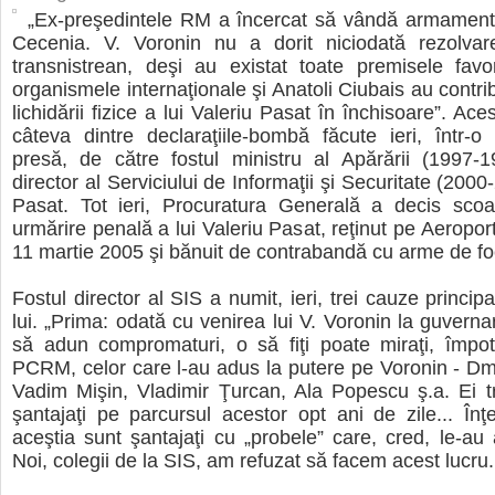
„Ex-preşedintele RM a încercat să vândă armament 
Cecenia. V. Voronin nu a dorit niciodată rezolvarea
transnistrean, deşi au existat toate premisele favo
organismele internaţionale şi Anatoli Ciubais au contrib
lichidării fizice a lui Valeriu Pasat în închisoare”. Ac
câteva dintre declaraţiile-bombă făcute ieri, într-o
presă, de către fostul ministru al Apărării (1997-1
director al Serviciului de Informaţii şi Securitate (2000
Pasat. Tot ieri, Procuratura Generală a decis sco
urmărire penală a lui Valeriu Pasat, reţinut pe Aeropor
11 martie 2005 şi bănuit de contrabandă cu arme de foc
Fostul director al SIS a numit, ieri, trei cauze principal
lui. „Prima: odată cu venirea lui V. Voronin la guverna
să adun compromaturi, o să fiţi poate miraţi, împot
PCRM, celor care l-au adus la putere pe Voronin - Dmi
Vadim Mişin, Vladimir Ţurcan, Ala Popescu ş.a. Ei t
şantajaţi pe parcursul acestor opt ani de zile... Înţ
aceştia sunt şantajaţi cu „probele” care, cred, le-au a
Noi, colegii de la SIS, am refuzat să facem acest lucru.