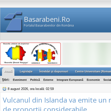
Basarabeni.Ro
Portalul Basarabenilor din România
Acasă
Legislaţie
Întrebări şi răspunsuri
Centre Universitare (Roman
Ştiri:
Eveniment
Politică
Externe
Integrare Europeană
Economie
Socia
8 august 2026, ora locală: 02:59
Vulcanul din Islanda va emite un
de proporţii considerabile