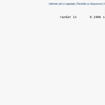
Ultimele știri
|
Legislație
|
Întrebări și răspunsuri
|
randat în 	0.