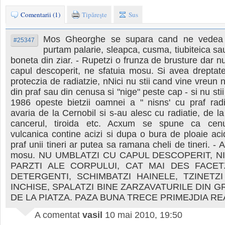
Comentarii (1)
Tipăreşte
Sus
Mos Gheorghe se supara cand ne vedea
#25347
purtam palarie, sleapca, cusma, tiubiteica s
boneta din ziar. - Rupetzi o frunza de brusture dar n
capul descoperit, ne sfatuia mosu. Si avea dreptat
proteczia de radiatzie, nNici nu stii cand vine vreun 
din praf sau din cenusa si "nige" peste cap - si nu stii 
1986 opeste bietzii oamnei a " nisns' cu praf radi
avaria de la Cernobil si s-au alesc cu radiatie, de la
cancerul, tiroida etc. Acxum se spune ca cen
vulcanica contine acizi si dupa o bura de ploaie ac
praf unii tineri ar putea sa ramana cheli de tineri. -
mosu. NU UMBLATZI CU CAPUL DESCOPERIT, NI
PARZTI ALE CORPULUI, CAT MAI DES FACET
DETERGENTI, SCHIMBATZI HAINELE, TZINETZ
INCHISE, SPALATZI BINE ZARZAVATURILE DIN G
DE LA PIATZA. PAZA BUNA TRECE PRIMEJDIA RE
A comentat
vasil
10 mai 2010, 19:50