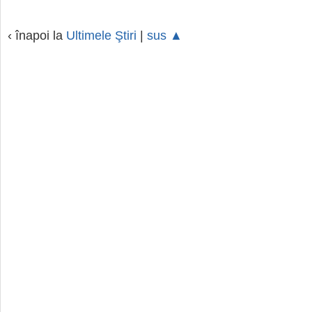
‹ înapoi la
Ultimele Ştiri
|
sus ▲