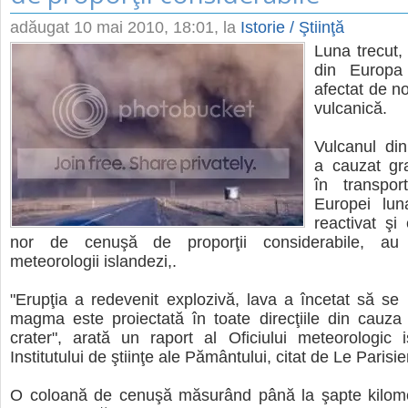
adăugat
10 mai 2010, 18:01
, la
Istorie / Ştiinţă
Luna trecut, 
din Europa
afectat de n
vulcanică.
Vulcanul din
a cauzat gra
în transpor
Europei lun
reactivat şi
nor de cenuşă de proporţii considerabile, au a
meteorologii islandezi,.
"Erupţia a redevenit explozivă, lava a încetat să se
magma este proiectată în toate direcţiile din cauza 
crater", arată un raport al Oficiului meteorologic 
Institutului de ştiinţe ale Pământului, citat de Le Parisie
O coloană de cenuşă măsurând până la şapte kilomet