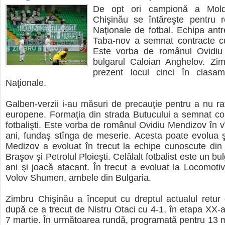
De opt ori campionă a Mold
Chişinău se întăreşte pentru re
Naţionale de fotbal. Echipa ant
Taba-nov a semnat contracte cu
Este vorba de românul Ovidiu
bulgarul Caloian Anghelov. Zi
prezent locul cinci în clasame
Naţionale.
Galben-verzii i-au măsuri de precauţie pentru a nu rat
europene. Formaţia din strada Butucului a semnat co
fotbalişti. Este vorba de românul Ovidiu Mendizov în v
ani, fundaş stînga de meserie. Acesta poate evolua ş
Medizov a evoluat în trecut la echipe cunoscute di
Braşov şi Petrolul Ploieşti. Celălalt fotbalist este un bu
ani şi joacă atacant. În trecut a evoluat la Locomoti
Volov Shumen, ambele din Bulgaria.
Zimbru Chişinău a început cu dreptul actualul retur
după ce a trecut de Nistru Otaci cu 4-1, în etapa XX-a
7 martie. În următoarea rundă, programată pentru 13 m