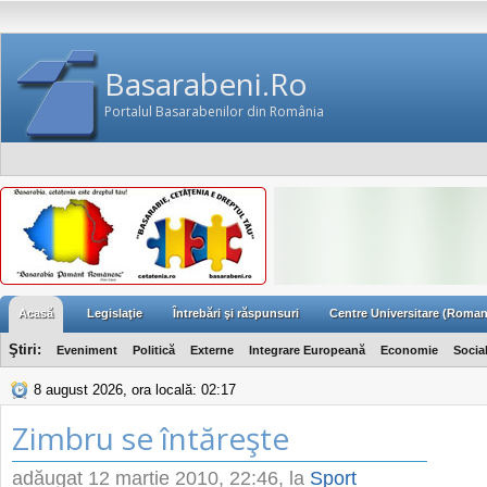
Basarabeni.Ro
Portalul Basarabenilor din România
Acasă
Legislaţie
Întrebări şi răspunsuri
Centre Universitare (Roman
Ştiri:
Eveniment
Politică
Externe
Integrare Europeană
Economie
Socia
8 august 2026, ora locală: 02:17
Zimbru se întăreşte
adăugat
12 martie 2010, 22:46
, la
Sport