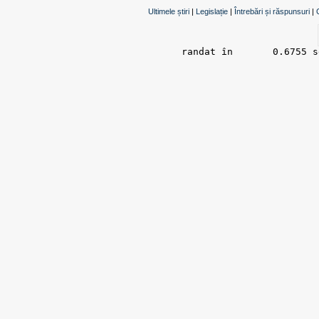
Ultimele știri
|
Legislație
|
Întrebări și răspunsuri
|
randat în 	0.