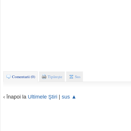
Comentarii (0)
Tipăreşte
Sus
‹ înapoi la
Ultimele Ştiri
|
sus ▲