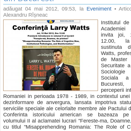
adăugat
04 mai 2012, 09:53
, la
Eveniment
• Artic
Alexandru Rîșneac
Institutul d
Academiei
invita joi,
12.00, la
sustinuta 
Watts, profe
de Master 
Securitate a
Sociologie 
Sociala a U
Bucurest
perceperii i
Romaniei in perioada 1978 - 1989, in contextul unei
dezinformare de anvergura, lansata impotriva stat
serviciile speciale ale celorlalte membre ale Pactului 
Conferinta istoricului american se bazeaza pe 
volumului II al aclamatei lucrari "Fereste-ma, Doamne, 
cu titlul "Misapprehending Romania: The Role of Co