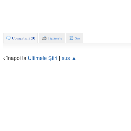
Comentarii (0)
Tipăreşte
Sus
‹ înapoi la
Ultimele Ştiri
|
sus ▲