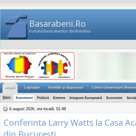
Basarabeni.Ro
Portalul Basarabenilor din România
Acasă
Legislaţie
Întrebări şi răspunsuri
Centre Universitare (Roman
Ştiri:
Eveniment
Politică
Externe
Integrare Europeană
Economie
Socia
6 august 2026, ora locală: 01:48
Conferinta Larry Watts la Casa A
din Bucuresti