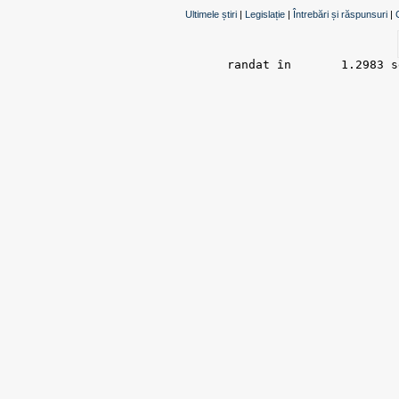
Ultimele știri
|
Legislație
|
Întrebări și răspunsuri
|
randat în 	1.