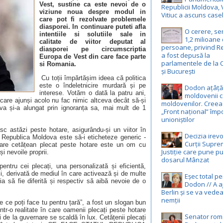
Vest, sustine ca este
nevoi de o
Republicii Moldova, 
viziune noua despre modul in
Vitiuc a ascuns case
care pot fi rezolvate problemele
diasporei. In continuare puteti afla
O cerere, s
intentiile si solutiile sale in
1,2 milioane
calitate de viitor deputat al
persoane, privind R
diasporei pe circumscriptia
a fost depusă la
Europa de Vest din care face parte
parlamentele de la 
si Romania.
și București
Cu toții împărtășim ideea că politica
este o îndeletnicire murdară și pe
Dodon ațâță
interese. Votăm o dată la patru ani,
moldovenii c
 care ajunși acolo nu fac nimic altceva decât să-și
moldovenilor. Creea
va și-a alungat prin ignoranța sa, mai mult de 1
„Front național” împ
unioniștilor
sc astăzi peste hotare, asigurându-și un viitor în
Decizia irevo
ce Republica Moldova este să-i eticheteze generic -
Curții Supr
re cetățean plecat peste hotare este un om cu
Justiție care pune pu
și nevoile proprii.
dosarul Mânzat
entru cei plecați, una personalizată și eficientă,
ii, derivată de mediul în care activează și de multe
Eșec total p
ia să fie diferită și respectiv să aibă nevoie de o
Dodon // A a
Berlin și se va vedea
nemții
e ce poți face tu pentru țară”, a fost un slogan bun
într-o realitate în care oamenii plecați peste hotare
Senator rom
ei de la guvernare se scaldă în lux.
Cetățenii plecați