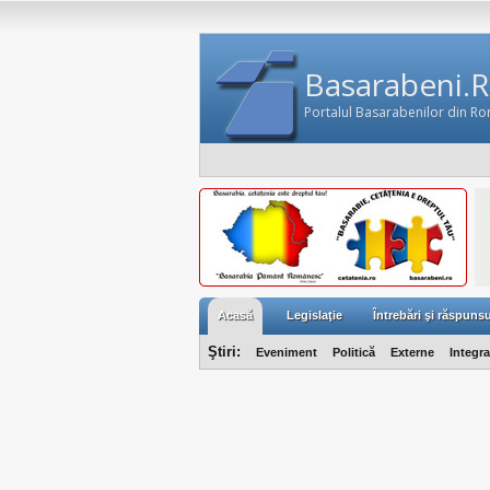
Basarabeni.
Portalul Basarabenilor din R
Acasă
Legislaţie
Întrebări şi răspunsu
Ştiri:
Eveniment
Politică
Externe
Integr