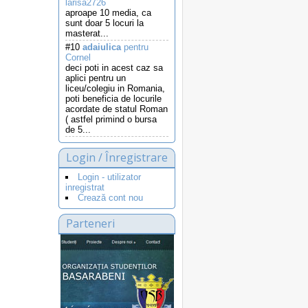
larisa2726
aproape 10 media, ca
sunt doar 5 locuri la
masterat...
#10
adaiulica
pentru
Cornel
deci poti in acest caz sa
aplici pentru un
liceu/colegiu in Romania,
poti beneficia de locurile
acordate de statul Roman
( astfel primind o bursa
de 5...
Login / Înregistrare
Login - utilizator
inregistrat
Crează cont nou
Parteneri