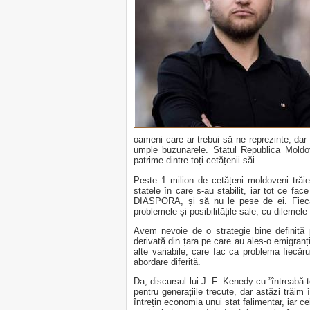
oameni care ar trebui să ne reprezinte, dar
umple buzunarele. Statul Republica Moldo
patrime dintre toți cetățenii săi.
Peste 1 milion de cetățeni moldoveni trăie
statele în care s-au stabilit, iar tot ce fa
DIASPORA, și să nu le pese de ei. Fieca
problemele și posibilitățile sale, cu dilemele 
Avem nevoie de o strategie bine definită p
derivată din țara pe care au ales-o emigranț
alte variabile, care fac ca problema fiecăru
abordare diferită.
Da, discursul lui J. F. Kenedy cu ”întreabă-t
pentru generațiile trecute, dar astăzi trăim 
întrețin economia unui stat falimentar, iar c