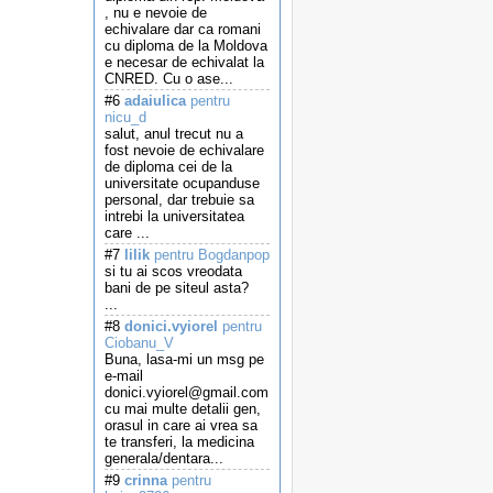
, nu e nevoie de
echivalare dar ca romani
cu diploma de la Moldova
e necesar de echivalat la
CNRED. Cu o ase...
#6
adaiulica
pentru
nicu_d
salut, anul trecut nu a
fost nevoie de echivalare
de diploma cei de la
universitate ocupanduse
personal, dar trebuie sa
intrebi la universitatea
care ...
#7
lilik
pentru Bogdanpop
si tu ai scos vreodata
bani de pe siteul asta?
...
#8
donici.vyiorel
pentru
Ciobanu_V
Buna, lasa-mi un msg pe
e-mail
donici.vyiorel@gmail.com
cu mai multe detalii gen,
orasul in care ai vrea sa
te transferi, la medicina
generala/dentara...
#9
crinna
pentru