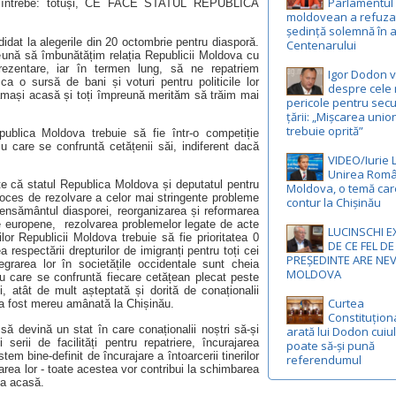
Parlamentul
se întrebe: totuși, CE FACE STATUL REPUBLICA
moldovean a refuza
ședință solemnă în 
idat la alegerile din 20 octombrie pentru diasporă.
Centenarului
eună să îmbunătățim relația Republicii Moldova cu
rezentare, iar în termen lung, să ne repatriem
Igor Dodon 
 ca o sursă de bani și voturi pentru politicile lor
despre cele 
 rămași acasă și toți împreună merităm să trăim mai
pericole pentru secu
țării: „Mișcarea unio
trebuie oprită”
publica Moldova trebuie să fie într-o competiție
 care se confruntă cetățenii săi, indiferent dacă
VIDEO/Iurie 
Unirea Româ
e că statul Republica Moldova și deputatul pentru
Moldova, o temă car
oces de rezolvare a celor mai stringente probleme
contur la Chișinău
ensământul diasporei, reorganizarea și reformarea
e europene, rezolvarea problemelor legate de acte
LUCINSCHI E
ilor Republicii Moldova trebuie să fie prioritatea 0
DE CE FEL DE
respectării drepturilor de imigranți pentru toți cei
PREȘEDINTE ARE NE
tegrarea lor în societățile occidentale sunt cheia
MOLDOVA
cu care se confruntă fiecare cetățean plecat peste
 atât de mult așteptată și dorită de conaționalii
Curtea
e a fost mereu amânată la Chișinău.
Constituționa
ă devină un stat în care conaționalii noștri să-și
arată lui Dodon cuiul
erii de facilități pentru repatriere, încurajarea
poate să-și pună
istem bine-definit de încurajare a întoarcerii tinerilor
referendumul
rea lor - toate acestea vor contribui la schimbarea
cea acasă.