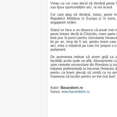
Vreau ca cei care decid să rămână peste ho
sau lipsa oportunităților aici, la noi acasă.
Cei care aleg să rămână, totuși, peste ho
Republicii Moldova în Europa și în lume,
angajatorii străini.
Statul se face a nu observa că anual mai mul
peste hotare decât la Chișinău, mare parte
bine pus la punct pentru stimularea întoarceri
lei pe an, timp de 5 ani, pentru tinerii ca
aici, este o inițiativă pe care îmi propun s-
parlament.
De asemenea trebuie să avem grijă ca st
facilități acolo unde se află. Abonamente 
spre centrele universitare din România și to
tratarea preferențială la trecerea Hotarului 
pentru ca tinerii plecați să simtă ca nu am
împreuna să lucrăm pentru un trai mai bun!
Autor:
Basarabeni.ro
Sursa:
www.basarabeni.ro