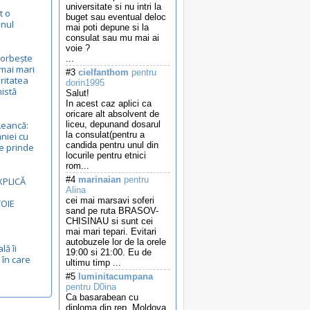
universitate si nu intri la
t o
buget sau eventual deloc
anul
mai poti depune si la
consulat sau mu mai ai
voie ?
vorbește
...
mai mari
#3
cielfanthom
pentru
ritatea
dorin1995
nistă
Salut!
In acest caz aplici ca
oricare alt absolvent de
Leancă:
liceu, depunand dosarul
la consulat(pentru a
niei cu
candida pentru unul din
e prinde
locurile pentru etnici
rom...
#4
marinaian
pentru
XPLICĂ
Alina
cei mai marsavi soferi
VOIE
sand pe ruta BRASOV-
CHISINAU si sunt cei
mai mari tepari. Evitari
autobuzele lor de la orele
lă îi
19:00 si 21:00. Eu de
 în care
ultimu timp ...
#5
luminitacumpana
pentru D0ina
Ca basarabean cu
diploma din rep. Moldova