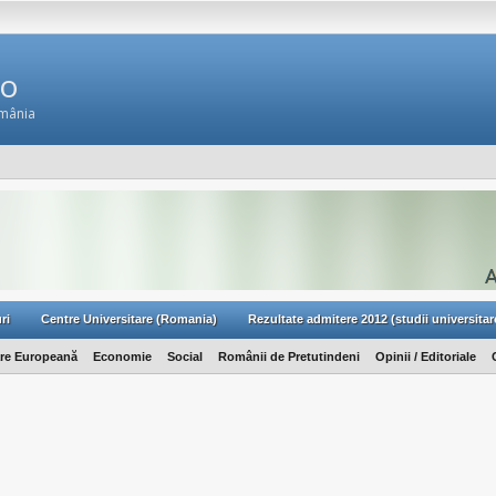
Ro
omânia
ri
Centre Universitare (Romania)
Rezultate admitere 2012 (studii universitar
are Europeană
Economie
Social
Românii de Pretutindeni
Opinii / Editoriale