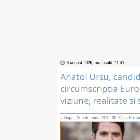
8 august 2026, ora locală: 11:41
Anatol Ursu, candid
circumscriptia Euro
viziune, realitate si
adăugat
16 octombrie 2019, 08:07
, la
Politi