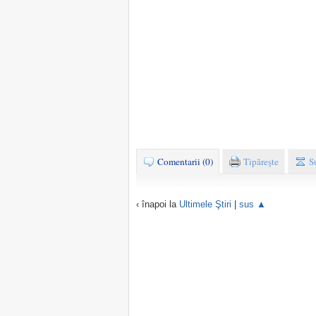
Comentarii (0)
Tipăreşte
S
‹ înapoi la
Ultimele Ştiri
|
sus ▲