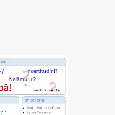
nsuri
Important
Redobândirea Cetăţeniei
tele
Legea Cetăţeniei
ui