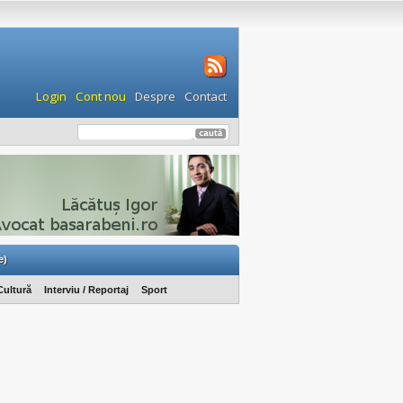
Login
Cont nou
Despre
Contact
e)
Cultură
Interviu / Reportaj
Sport