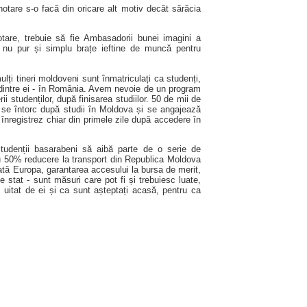
tare s-o facă din oricare alt motiv decât sărăcia
tare, trebuie să fie Ambasadorii bunei imagini a
 nu pur și simplu brațe ieftine de muncă pentru
ți tineri moldoveni sunt înmatriculați ca studenți,
 dintre ei - în România. Avem nevoie de un program
i studenților, după finisarea studiilor. 50 de mii de
re se întorc după studii în Moldova și se angajează
o înregistrez chiar din primele zile după accedere în
udenții basarabeni să aibă parte de o serie de
cu 50% reducere la transport din Republica Moldova
ată Europa, garantarea accesului la bursa de merit,
de stat - sunt măsuri care pot fi și trebuiesc luate,
 uitat de ei și ca sunt așteptați acasă, pentru ca