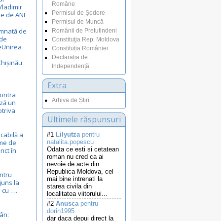
Române
Vladimir
Permisul de Şedere
le de ANI
Permisul de Muncă
emnată de
Românii de Pretutindeni
 de
Constituţia Rep. Moldova
eUnirea
Constituția României
Declarația de
Chișinău
Independență
Extra
ontra
Arhiva de Știri
ză un
otriva
Ultimele răspunsuri
cabilă a
#1
Lilyutza
pentru
eme de
natalita.popescu
Odata ce esti si cetatean
nct în
roman nu cred ca ai
nevoie de acte din
Republica Moldova, cel
entru
mai bine intrenati la
juns la
starea civila din
 cu ….
localitatea viitorului...
#2
Anusca
pentru
dorin1995
ân:
dar daca depui direct la