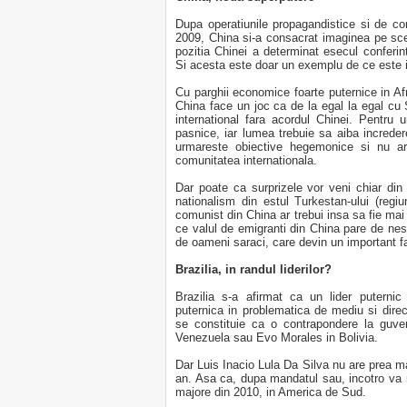
Dupa operatiunile propagandistice si de co
2009, China si-a consacrat imaginea pe sc
pozitia Chinei a determinat esecul conferin
Si acesta este doar un exemplu de ce este in
Cu parghii economice foarte puternice in A
China face un joc ca de la egal la egal cu
international fara acordul Chinei. Pentru un
pasnice, iar lumea trebuie sa aiba increder
urmareste obiective hegemonice si nu are
comunitatea internationala.
Dar poate ca surprizele vor veni chiar din
nationalism din estul Turkestan-ului (regi
comunist din China ar trebui insa sa fie mai
ce valul de emigranti din China pare de ne
de oameni saraci, care devin un important fa
Brazilia, in randul liderilor?
Brazilia s-a afirmat ca un lider puternic
puternica in problematica de mediu si direct 
se constituie ca o contrapondere la guve
Venezuela sau Evo Morales in Bolivia.
Dar Luis Inacio Lula Da Silva nu are prea ma
an. Asa ca, dupa mandatul sau, incotro va 
majore din 2010, in America de Sud.