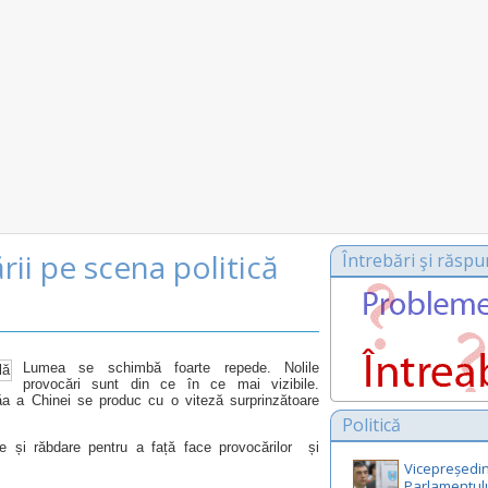
rii pe scena politică
Întrebări şi răspu
Lumea se schimbă foarte repede. Nolile
provocări sunt din ce în ce mai vizibile.
aăa a Chinei se produc cu o viteză surprinzătoare
Politică
te și răbdare pentru a față face provocărilor și
Vicepreședin
Parlamentul