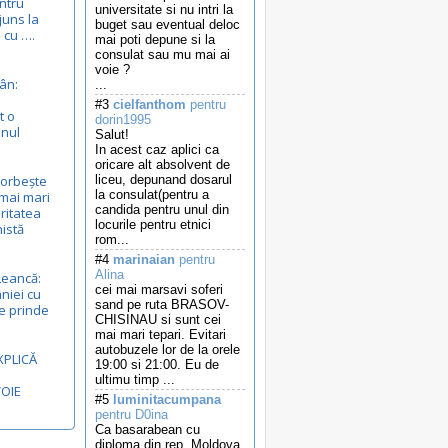
entru
universitate si nu intri la
juns la
buget sau eventual deloc
 cu ….
mai poti depune si la
consulat sau mu mai ai
voie ?
ân:
...
#3
cielfanthom
pentru
t o
dorin1995
anul
Salut!
In acest caz aplici ca
oricare alt absolvent de
vorbește
liceu, depunand dosarul
la consulat(pentru a
mai mari
candida pentru unul din
ritatea
locurile pentru etnici
nistă
rom...
#4
marinaian
pentru
Alina
Leancă:
cei mai marsavi soferi
niei cu
sand pe ruta BRASOV-
e prinde
CHISINAU si sunt cei
mai mari tepari. Evitari
autobuzele lor de la orele
XPLICĂ
19:00 si 21:00. Eu de
ultimu timp ...
VOIE
#5
luminitacumpana
pentru D0ina
Ca basarabean cu
diploma din rep. Moldova