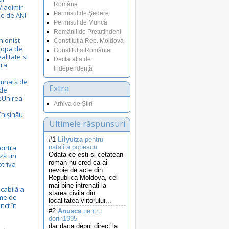
Române
Vladimir
Permisul de Şedere
le de ANI
Permisul de Muncă
Românii de Pretutindeni
nionist
Constituţia Rep. Moldova
uropa de
Constituția României
ealitate si
Declarația de
ora
Independență
emnată de
Extra
 de
eUnirea
Arhiva de Știri
Chișinău
Ultimele răspunsuri
#1
Lilyutza
pentru
ontra
natalita.popescu
Odata ce esti si cetatean
ză un
roman nu cred ca ai
otriva
nevoie de acte din
Republica Moldova, cel
mai bine intrenati la
cabilă a
starea civila din
eme de
localitatea viitorului...
nct în
#2
Anusca
pentru
dorin1995
dar daca depui direct la