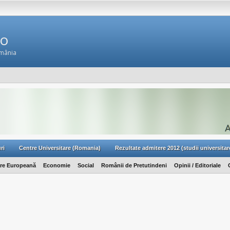
Ro
omânia
ri
Centre Universitare (Romania)
Rezultate admitere 2012 (studii universitar
are Europeană
Economie
Social
Românii de Pretutindeni
Opinii / Editoriale