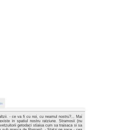
us
tzii. - ce va fi cu noi, cu neamul nostru?... Mai
existe in spatiul nostru ratziune. Stramosii (nu
etzuitorii getodaci stiaiua cum sa traisaca si sa
siv sub masca de Romani). - Statzi pe pace - cea