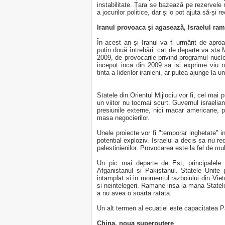
instabilitate. Țara se bazează pe rezervele
a jocurilor politice, dar și o pot ajuta să-și
Iranul provoaca și agasează, Israelul ra
În acest an și Iranul va fi urmărit de apr
puțin două întrebări: cat de departe va sta
2009, de provocarile privind programul nucle
inceput inca din 2009 sa isi exprime viu n
tinta a liderilor iranieni, ar putea ajunge l
Statele din Orientul Mijlociu vor fi, cel mai 
un viitor nu tocmai scurt. Guvernul israel
presiunile externe, nici macar americane, 
masa negocierilor.
Unele proiecte vor fi "temporar inghetate" 
potential exploziv. Israelul a decis sa nu re
palestinienilor. Provocarea este la fel de mult
Un pic mai departe de Est, principalele
Afganistanul si Pakistanul. Statele Unit
intamplat si in momentul razboiului din Viet
si neintelegeri. Ramane insa la mana Statelo
a nu avea o soarta ratata.
Un alt termen al ecuatiei este capacitatea P
China, noua superputere