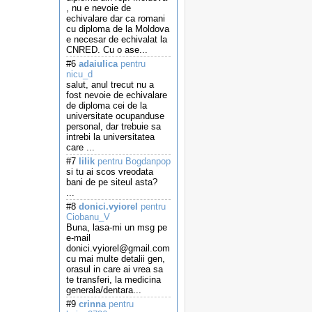
, nu e nevoie de
echivalare dar ca romani
cu diploma de la Moldova
e necesar de echivalat la
CNRED. Cu o ase...
#6
adaiulica
pentru
nicu_d
salut, anul trecut nu a
fost nevoie de echivalare
de diploma cei de la
universitate ocupanduse
personal, dar trebuie sa
intrebi la universitatea
care ...
#7
lilik
pentru Bogdanpop
si tu ai scos vreodata
bani de pe siteul asta?
...
#8
donici.vyiorel
pentru
Ciobanu_V
Buna, lasa-mi un msg pe
e-mail
donici.vyiorel@gmail.com
cu mai multe detalii gen,
orasul in care ai vrea sa
te transferi, la medicina
generala/dentara...
#9
crinna
pentru