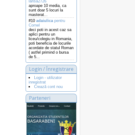
larisa2726
aproape 10 media, ca
sunt doar 5 locuri la
masterat...
#10
adaiulica
pentru
Cornel
deci poti in acest caz sa
aplici pentru un
liceu/colegiu in Romania,
poti beneficia de locurile
acordate de statul Roman
( astfel primind o bursa
de 5...
Login / Înregistrare
Login - utilizator
inregistrat
Crează cont nou
Parteneri