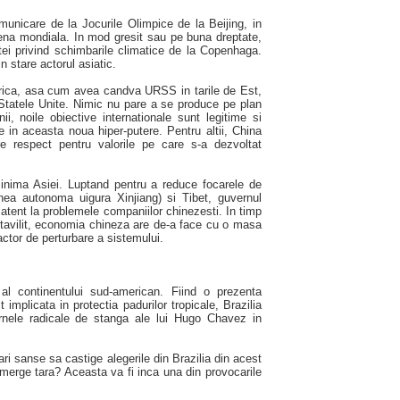
municare de la Jocurile Olimpice de la Beijing, in
ena mondiala. In mod gresit sau pe buna dreptate,
tei privind schimbarile climatice de la Copenhaga.
 stare actorul asiatic.
frica, asa cum avea candva URSS in tarile de Est,
 Statele Unite. Nimic nu pare a se produce pe plan
ii, noile obiective internationale sunt legitime si
e in aceasta noua hiper-putere. Pentru altii, China
 respect pentru valorile pe care s-a dezvoltat
 inima Asiei. Luptand pentru a reduce focarele de
unea autonoma uigura Xinjiang) si Tibet, guvernul
 atent la problemele companiilor chinezesti. In timp
stavilit, economia chineza are de-a face cu o masa
ctor de perturbare a sistemului.
 al continentului sud-american. Fiind o prezenta
implicata in protectia padurilor tropicale, Brazilia
rnele radicale de stanga ale lui Hugo Chavez in
ri sanse sa castige alegerile din Brazilia din acest
merge tara? Aceasta va fi inca una din provocarile