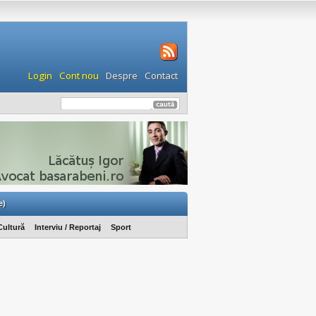
Login
Cont nou
Despre
Contact
e)
Cultură
Interviu / Reportaj
Sport