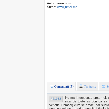
Autor:
ziare.com
Sursa:
www.jurnal.md
Comentarii (3)
Tipăreşte
S
Nu ma intereseaza prea mult al
#21962
intai de toate as dori ca sa 
venetici Romani) cum se crede, dar suprav
supravetzuiasca in orice conditzii (inclu