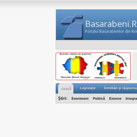
Basarabeni.
Portalul Basarabenilor din R
Acasă
Legislaţie
Întrebări şi răspunsu
Ştiri:
Eveniment
Politică
Externe
Integr