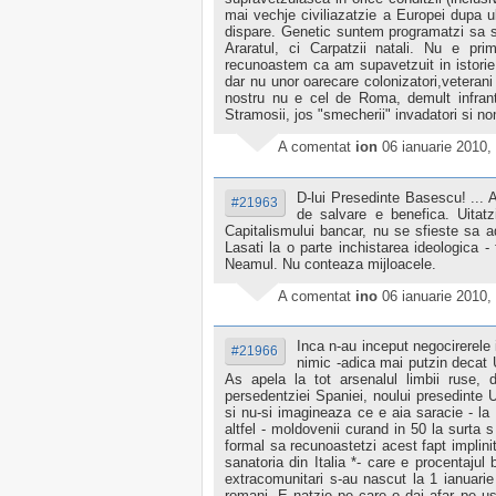
mai vechje civiliazatzie a Europei dupa u
dispare. Genetic suntem programatzi sa s
Araratul, ci Carpatzii natali. Nu e pr
recunoastem ca am supavetzuit in istorie d
dar nu unor oarecare colonizatori,veteran
nostru nu e cel de Roma, demult infranta
Stramosii, jos "smecherii" invadatori si no
A comentat
ion
06 ianuarie 2010,
D-lui Presedinte Basescu! ... 
#21963
de salvare e benefica. Uitat
Capitalismului bancar, nu se sfieste sa a
Lasati la o parte inchistarea ideologica -
Neamul. Nu conteaza mijloacele.
A comentat
ino
06 ianuarie 2010,
Inca n-au inceput negocirerele 
#21966
nimic -adica mai putzin decat
As apela la tot arsenalul limbii ruse
persedentziei Spaniei, noului presedinte
si nu-si imagineaza ce e aia saracie - l
altfel - moldovenii curand in 50 la surta
formal sa recunoastetzi acest fapt implinit
sanatoria din Italia *- care e procentajul
extracomunitari s-au nascut la 1 ianuarie
romani. E natzie pe care o dai afar pe usa