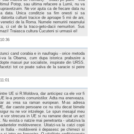
ltimul Potop, sau ultima refacere a Lumii, nu va
upravetzuim. Ne vor ajuta ca de fiecare data nu
ima data. Unica conditzie sa fim onesti si sa
atorita culturii tracice de aproape 5 mii de ani,
i venetici de la Roma. Numele nemuririi neamului
, ci cel de la traco-geto-dacii nemuritori. Sus
mazi! Traiasca cultura Cucuteni si urmasii ei!
 10:36
Atunci cand corabia e in naufragiu - orice metoda
zi-va la Obama, cum dupa istorica prabusire a
dopte masuri pur socialiste, inspirate din URSS.
 facetzi tot ce poate salva de la saracie si peire
 11:01
intre UE si R.Moldova, dar anticipez ca ele vor fi
 UE le-a promis comunistilor. Adta ma enerveaza.
, dar as vrea sa raman european. M-as adresa
 UE, dar caeste persoane ce nu stiu decat bimele
a sigur nu ne vor intzelege. Le spun mesajul meu
 s e vor strecura in UE si nu ramane decat un act
. Nu exista o natzie mai penetranta - uitatziva la
 badantelor moldovenece. Uitatzi-va la catzi copii
 in Italia - moldovenii ii depasesc pe chimezi si
 si intra pe fereastra. O vitalitate cnditzioanata