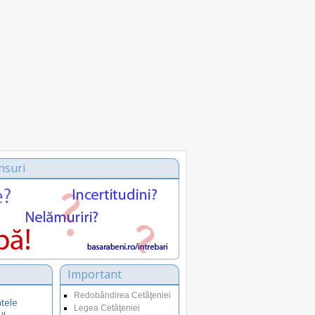
nsuri
Important
Redobândirea Cetăţeniei
tele
Legea Cetăţeniei
ui