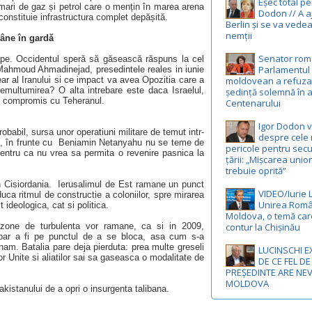
Eșec total p
 mari de gaz și petrol care o mențin în marea arena
Dodon // A a
 reconstituie infrastructura complet depășită.
Berlin și se va vedea
nemții
mâne în gardă
Senator rom
oape. Occidentul speră să găsească răspuns la cel
Parlamentul
 Mahmoud Ahmadinejad, presedintele reales in iunie
moldovean a refuza
ar al Iranului si ce impact va avea Opozitia care a
emultumirea? O alta intrebare este daca Israelul,
ședință solemnă în 
a un compromis cu Teheranul.
Centenarului
Igor Dodon 
probabil, sursa unor operatiuni militare de temut intr-
despre cele 
ian, în frunte cu Beniamin Netanyahu nu se teme de
pericole pentru secu
pentru ca nu vrea sa permita o revenire pasnica la
țării: „Mișcarea unio
trebuie oprită”
in Cisiordania. Ierusalimul de Est ramane un punct
VIDEO/Iurie 
duca ritmul de constructie a coloniilor, spre mirarea
Unirea Româ
 ideologica, cat si politica.
Moldova, o temă car
contur la Chișinău
 zone de turbulenta vor ramane, ca si in 2009,
e par a fi pe punctul de a se bloca, asa cum s-a
nam. Batalia pare deja pierduta: prea multe greseli
LUCINSCHI E
r Unite si aliatilor sai sa gaseasca o modalitate de
DE CE FEL DE
PREȘEDINTE ARE NE
MOLDOVA
akistanului de a opri o insurgenta talibana.