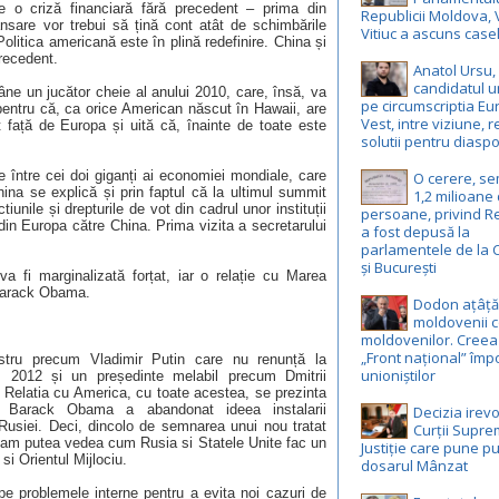
 o criză financiară fără precedent – prima din
Republicii Moldova, 
elansare vor trebui să țină cont atât de schimbările
Vitiuc a ascuns case
olitica americană este în plină redefinire. China și
recedent.
Anatol Ursu,
candidatul u
 un jucător cheie al anului 2010, care, însă, va
pe circumscriptia E
entru că, ca orice American născut în Hawaii, are
Vest, intre viziune, r
 față de Europa și uită că, înainte de toate este
solutii pentru diasp
 între cei doi giganți ai economiei mondiale, care
O cerere, s
na se explică și prin faptul că la ultimul summit
1,2 milioane
nile și drepturile de vot din cadrul unor instituții
persoane, privind R
in Europa către China. Prima vizita a secretarului
a fost depusă la
parlamentele de la 
și București
va fi marginalizată forțat, iar o relație cu Marea
 Barack Obama.
Dodon ațâță
moldovenii c
moldovenilor. Creea
„Front național” împ
istru precum Vladimir Putin care nu renunță la
unioniștilor
in 2012 și un președinte melabil precum Dmitrii
Relatia cu America, cu toate acestea, se prezinta
 Barack Obama a abandonat ideea instalarii
Decizia irevo
e Rusiei. Deci, dincolo de semnarea unui nou tratat
Curții Supr
, am putea vedea cum Rusia si Statele Unite fac un
Justiție care pune pu
 si Orientul Mijlociu.
dosarul Mânzat
pe problemele interne pentru a evita noi cazuri de