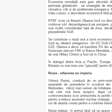
Economia mondială este grav afectată de
perioada globalizării , iar strategiile de r
climatice, cât și de problemele energetice. P
India cunosc o desvoltare economică fără p
RTBF scrie că Barack Obama încă va rămâne
continua să-I dezamăgească pe europeni, p
mai multă considerație față de Asia, decât
președintele SUA
Se constituie o nouă axă a lumii economice
însă au idealuri antagonice. Un G2 SUA-Chi
G20, Obama a decis să transfere 5% din actiu
financiare precum FMI și Banca Mondiala, d
de stat Hillary Clinton a fost tot in China.
În dialogul dintre Asia și Pacific, Europa 
Britanie nu mai este una ”specială” pentru
Rusia - refacerea un imperiu
Viitorul Rusiei, condusă de un prim-min
aspirațiile de președinte în scrutinul d
Medvedev, ridică mari semen de întrebare. 
sub cele mai bune auspicii, dupa ce
controversatului scut antiracheta la portil
pentru a reduce arsenalul nuclear strategic
soi de alianta creata pentru a controla Iranul
Rusia trebuie, în primul rând să se axeze 