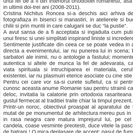
unui fel de a fi din interiorul ortodoxiei romanesti, a
in ultimii doi-trei ani (2008-2011).
Cristina Nichitus Roncea si-a deschis aici arhiva d
fotografiaza in biserici si manastiri, in atelierele si buc
chilii si prin muntii in care calugarii se duc “la pustie”.
A avut sansa de a fi acceptata si ingaduita cum putin
unui firesc si unei simplitati inspirand liniste si increder
Sentimente justificate din ceea ce se poate vedea in 
directa a evenimentului, iar nu punerea lui in scena; b
sarbatori ale inimii, nu o antologie a fastului; moment
autentica si altele de munca la fel de adevarata, car
viata spirituala si intruchiparea ei materiala, cer
existentei, iar nu plasmuiri eterice asociate cu cine stie 
Pentru cei care vor sa-si curete sufletul, ca si pent
cunosc aceasta anume Romanie sau pentru strainii ca
deloc, invitatia la calatorie prin ortodoxia rasaritean
gustul fermecat al traditiei traite chiar la timpul prezent.
Printr-un noroc, obiectivul proaspat al aparatului de f
mutat de pe monumentul de arhitectura mereu pus in
in rasa neagra care matura imprejurul lui, pe cel
candela, coase vesminte preotesti, duce vitele la pascu
de batrani ! O mica deplasare de accent: pasul de furni