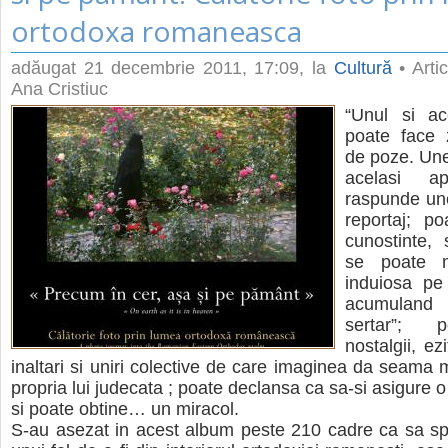
ortodoxa romaneasca
adăugat
21 decembrie 2011, 17:09
, la
Cultură
• Artic
Ana Cristiuc
“Unul si ace
poate face z
de poze. Une
acelasi ap
raspunde un
reportaj; po
cunostinte, s
se poate m
induiosa pe 
acumuland 
sertar”; p
nostalgii, ezi
inaltari si uniri colective de care imaginea da seama 
propria lui judecata ; poate declansa ca sa-si asigure o
si poate obtine… un miracol.
S-au asezat in acest album peste 210 cadre ca sa s