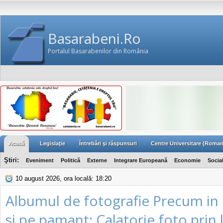
Basarabeni.Ro
Portalul Basarabenilor din România
Acasă
Legislaţie
Întrebări şi răspunsuri
Centre Universitare (Roman
Ştiri:
Eveniment
Politică
Externe
Integrare Europeană
Economie
Socia
10 august 2026, ora locală: 18:20
Albumul de fotografie Precum in 
si pe pamant: Calatorie foto prin