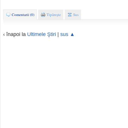
Comentarii (0)
Tipăreşte
Sus
‹ înapoi la
Ultimele Ştiri
|
sus ▲