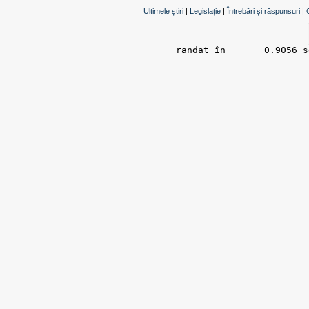
Ultimele știri
|
Legislație
|
Întrebări și răspunsuri
|
randat în 	0.