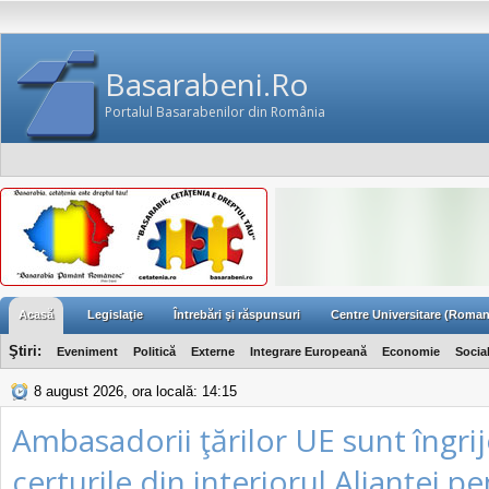
Basarabeni.Ro
Portalul Basarabenilor din România
Acasă
Legislaţie
Întrebări şi răspunsuri
Centre Universitare (Roman
Ştiri:
Eveniment
Politică
Externe
Integrare Europeană
Economie
Socia
8 august 2026, ora locală: 14:15
Ambasadorii ţărilor UE sunt îngrij
certurile din interiorul Alianţei p