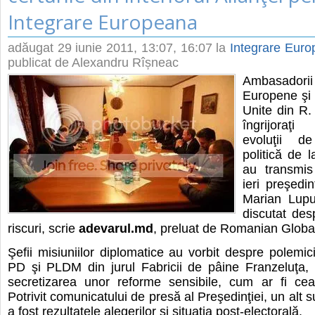
Integrare Europeana
adăugat
29 iunie 2011, 13:07
, 16:07 la
Integrare Eur
publicat de Alexandru Rîșneac
Ambasadorii 
Europene şi 
Unite din R.
îngrijoraţi
evoluţii 
politică de 
au transmis
ieri preşedin
Marian Lupu
discutat des
riscuri, scrie
adevarul.md
, preluat de Romanian Globa
Şefii misiuniilor diplomatice au vorbit despre polemici
PD şi PLDM din jurul Fabricii de pâine Franzeluţa, 
secretizarea unor reforme sensibile, cum ar fi cea
Potrivit comunicatului de presă al Preşedinţiei, un alt s
a fost rezultatele alegerilor şi situaţia post-electorală.