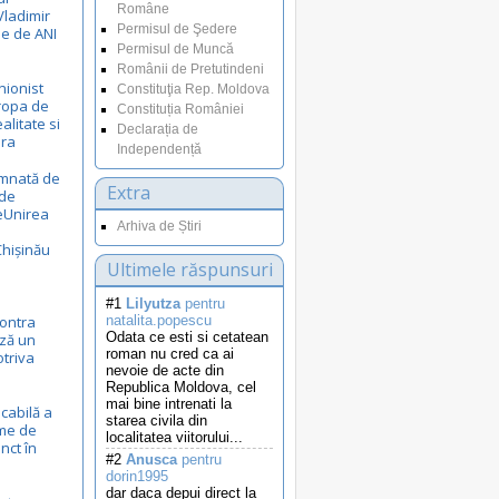
Române
Vladimir
Permisul de Şedere
le de ANI
Permisul de Muncă
Românii de Pretutindeni
nionist
Constituţia Rep. Moldova
uropa de
Constituția României
ealitate si
Declarația de
ora
Independență
emnată de
Extra
 de
eUnirea
Arhiva de Știri
Chișinău
Ultimele răspunsuri
#1
Lilyutza
pentru
ontra
natalita.popescu
Odata ce esti si cetatean
ză un
roman nu cred ca ai
otriva
nevoie de acte din
Republica Moldova, cel
mai bine intrenati la
cabilă a
starea civila din
eme de
localitatea viitorului...
nct în
#2
Anusca
pentru
dorin1995
dar daca depui direct la