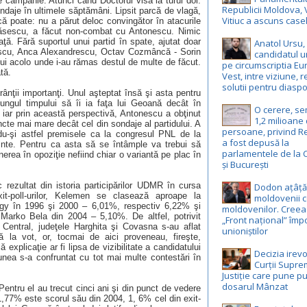
e campanie. Atunci când Doctorul visa la turul doi.
Republicii Moldova, 
daje în ultimele săptămâni. Lipsit parcă de vlagă,
Vitiuc a ascuns case
ă poate: nu a părut deloc convingător în atacurile
ăsescu, a făcut non-combat cu Antonescu. Nimic
aţă. Fără suportul unui partid în spate, ajutat doar
Anatol Ursu,
rescu, Anca Alexandrescu, Octav Cozmâncă - Sorin
candidatul u
ui acolo unde i-au rămas destul de multe de făcut.
pe circumscriptia E
tă.
Vest, intre viziune, r
solutii pentru diasp
rânţii importanţi. Unul aşteptat însă şi asta pentru
lungul timpului să îi ia faţa lui Geoană decât în
O cerere, s
 iar prin această perspectivă, Antonescu a obţinut
1,2 milioane
ncte mai mare decât cel din sondaje al partidului. A
persoane, privind R
du-şi astfel premisele ca la congresul PNL de la
a fost depusă la
edinte. Pentru ca asta să se întâmple va trebui să
parlamentele de la 
erea în opoziţie nefiind chiar o variantă pe plac în
și București
rezultat din istoria participărilor UDMR în cursa
Dodon ațâță
t-poll-urilor, Kelemen se clasează aproape la
moldovenii c
rgy în 1996 şi 2000 – 6,01%, respectiv 6,22% şi
moldovenilor. Creea
 Marko Bela din 2004 – 5,10%. De altfel, potrivit
„Front național” împ
al Central, judeţele Harghita şi Covasna s-au aflat
unioniștilor
 la vot, or, tocmai de aici proveneau, fireşte,
ă explicaţie ar fi lipsa de vizibilitate a candidatului
Decizia irevo
iunea s-a confruntat cu tot mai multe contestări în
Curții Supr
Justiție care pune pu
dosarul Mânzat
 Pentru el au trecut cinci ani şi din punct de vedere
. 1,77% este scorul său din 2004, 1, 6% cel din exit-