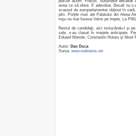
poll-uri acum. Practic, susţinător declarat 
avea ce să ofere. E adevărat, Becali nu s
scaunul de europarlamentar obţinut în vară. 
plin. Porţile mari ale Palatului din Aleea 
roşu nu mai fusese întins pe trepte. La PNG l
Restul de candidaţi, aici incluzându-l şi 
sale, s-au clasat în marjele anticipate. P
Eduard Manole, Constantin Rotaru şi Ninel P
Autor:
Dan Duca
Sursa:
www.realitatea.net