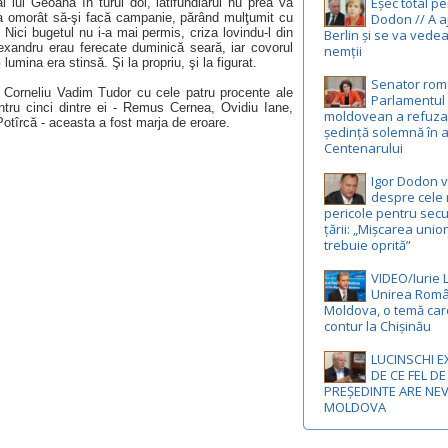
Eșec total p
al lui Geoană în turul doi, latifundiarul nu prea va
-a omorât să-şi facă campanie, părând mulţumit cu
Dodon // A a
Nici bugetul nu i-a mai permis, criza lovindu-l din
Berlin și se va vedea
Alexandru erau ferecate duminică seară, iar covorul
nemții
umina era stinsă. Şi la propriu, şi la figurat.
Senator rom
pe Corneliu Vadim Tudor cu cele patru procente ale
Parlamentul
entru cinci dintre ei - Remus Cernea, Ovidiu Iane,
moldovean a refuza
otîrcă - aceasta a fost marja de eroare.
ședință solemnă în 
Centenarului
Igor Dodon 
despre cele 
pericole pentru secu
țării: „Mișcarea unio
trebuie oprită”
VIDEO/Iurie 
Unirea Româ
Moldova, o temă car
contur la Chișinău
LUCINSCHI E
DE CE FEL DE
PREȘEDINTE ARE NE
MOLDOVA