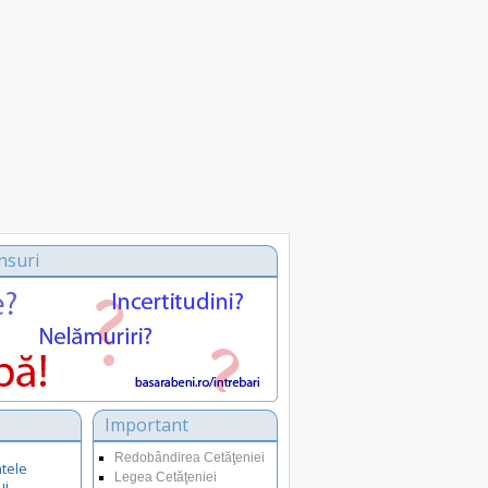
nsuri
Important
Redobândirea Cetăţeniei
tele
Legea Cetăţeniei
ui