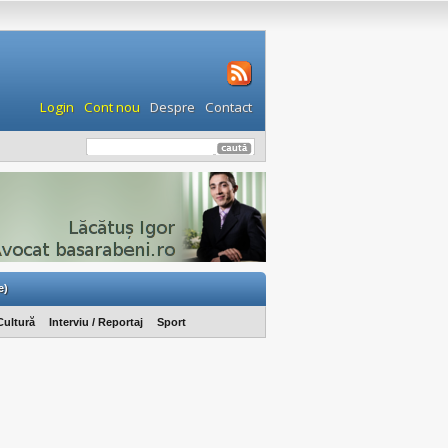
Login
Cont nou
Despre
Contact
e)
Cultură
Interviu / Reportaj
Sport