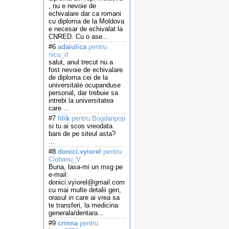
, nu e nevoie de
echivalare dar ca romani
cu diploma de la Moldova
e necesar de echivalat la
CNRED. Cu o ase...
#6
adaiulica
pentru
nicu_d
salut, anul trecut nu a
fost nevoie de echivalare
de diploma cei de la
universitate ocupanduse
personal, dar trebuie sa
intrebi la universitatea
care ...
#7
lilik
pentru Bogdanpop
si tu ai scos vreodata
bani de pe siteul asta?
...
#8
donici.vyiorel
pentru
Ciobanu_V
Buna, lasa-mi un msg pe
e-mail
donici.vyiorel@gmail.com
cu mai multe detalii gen,
orasul in care ai vrea sa
te transferi, la medicina
generala/dentara...
#9
crinna
pentru