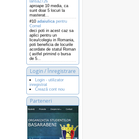
larisa2726
aproape 10 media, ca
sunt doar 5 locuri la
masterat...
#10
adaiulica
pentru
Cornel
deci poti in acest caz sa
aplici pentru un
liceu/colegiu in Romania,
poti beneficia de locurile
acordate de statul Roman
( astfel primind o bursa
de 5...
Login / Înregistrare
Login - utilizator
inregistrat
Crează cont nou
Parteneri