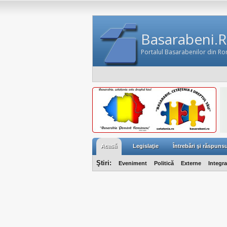
Basarabeni.
Portalul Basarabenilor din R
Acasă
Legislaţie
Întrebări şi răspunsu
Ştiri:
Eveniment
Politică
Externe
Integr