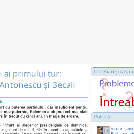
i ai primului tur:
Întrebări şi răspu
Antonescu şi Becali
că
t cu puterea partidului, dar insuficient pentru
cel mai puternic, Kelemen a obţinut cel mai slab
Politică
s în trecut cu cinci ani. În marja de eroare.
înfrânt al alegerilor prezidenţiale de duminică.
Vicepreședin
cor şocant de mic 3, 6% în raport cu aşteptările şi
Parlamentul