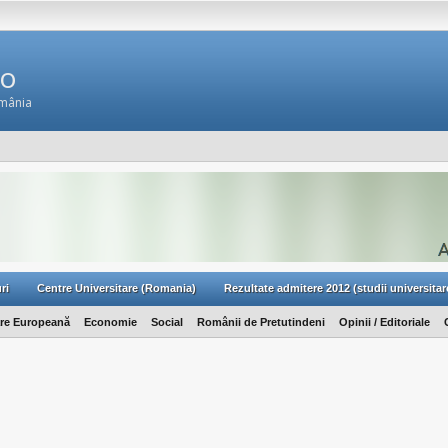
Ro
omânia
ri
Centre Universitare (Romania)
Rezultate admitere 2012 (studii universitar
are Europeană
Economie
Social
Românii de Pretutindeni
Opinii / Editoriale