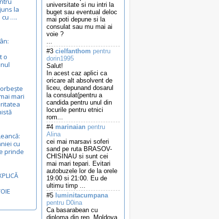
entru
universitate si nu intri la
juns la
buget sau eventual deloc
 cu ….
mai poti depune si la
consulat sau mu mai ai
voie ?
ân:
...
#3
cielfanthom
pentru
t o
dorin1995
anul
Salut!
In acest caz aplici ca
oricare alt absolvent de
vorbește
liceu, depunand dosarul
la consulat(pentru a
mai mari
candida pentru unul din
ritatea
locurile pentru etnici
nistă
rom...
#4
marinaian
pentru
Alina
Leancă:
cei mai marsavi soferi
niei cu
sand pe ruta BRASOV-
e prinde
CHISINAU si sunt cei
mai mari tepari. Evitari
autobuzele lor de la orele
XPLICĂ
19:00 si 21:00. Eu de
ultimu timp ...
VOIE
#5
luminitacumpana
pentru D0ina
Ca basarabean cu
diploma din rep. Moldova