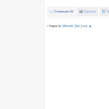
Comentarii (0)
Tipăreşte
S
‹ înapoi la
Ultimele Ştiri
|
sus ▲