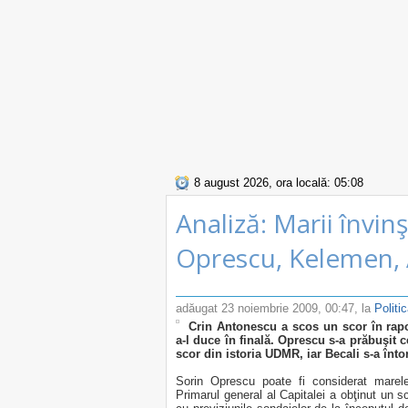
8 august 2026, ora locală: 05:08
Analiză: Marii învinş
Oprescu, Kelemen, 
adăugat
23 noiembrie 2009, 00:47
, la
Politi
Crin Antonescu a scos un scor în rapor
a-l duce în finală. Oprescu s-a prăbuşit 
scor din istoria UDMR, iar Becali s-a întor
Sorin Oprescu poate fi considerat marele 
Primarul general al Capitalei a obţinut un s