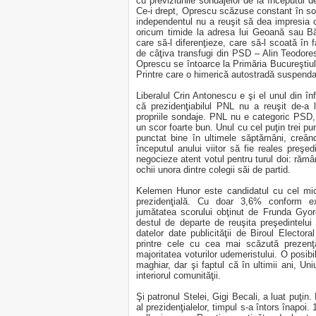
cu previziunile sondajelor de la începutul d
Ce-i drept, Oprescu scăzuse constant în son
independentul nu a reuşit să dea impresia c
oricum timide la adresa lui Geoană sau B
care să-l diferenţieze, care să-l scoată în f
de câţiva transfugi din PSD – Alin Teodo
Oprescu se întoarce la Primăria Bucureştiul
Printre care o himerică autostradă suspenda
Liberalul Crin Antonescu e şi el unul din înf
că prezidenţiabilul PNL nu a reuşit de-a 
propriile sondaje. PNL nu e categoric PSD,
un scor foarte bun. Unul cu cel puţin trei pu
punctat bine în ultimele săptămâni, creân
începutul anului viitor să fie reales preş
negocieze atent votul pentru turul doi: rămân
ochii unora dintre colegii săi de partid.
Kelemen Hunor este candidatul cu cel mic 
prezidenţială. Cu doar 3,6% conform exi
jumătatea scorului obţinut de Frunda Gyo
destul de departe de reuşita preşedintelui
datelor date publicităţii de Biroul Elector
printre cele cu cea mai scăzută prezenţă
majoritatea voturilor udemeristului. O posibil
maghiar, dar şi faptul că în ultimii ani, Un
interiorul comunităţii.
Şi patronul Stelei, Gigi Becali, a luat puţin.
al prezidenţialelor, timpul s-a întors înapoi